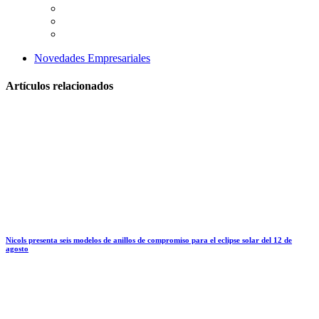
Novedades Empresariales
Artículos relacionados
Nicols presenta seis modelos de anillos de compromiso para el eclipse solar del 12 de
agosto