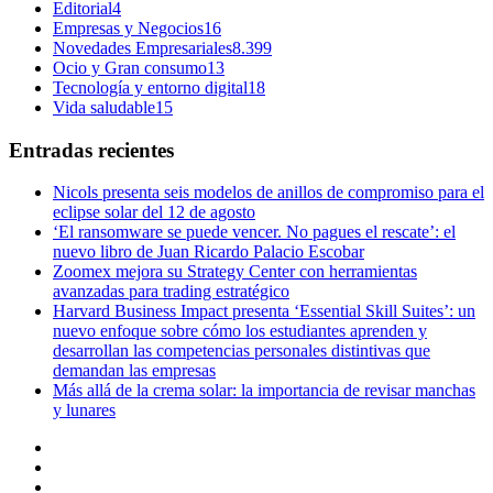
Editorial
4
Empresas y Negocios
16
Novedades Empresariales
8.399
Ocio y Gran consumo
13
Tecnología y entorno digital
18
Vida saludable
15
Entradas recientes
Nicols presenta seis modelos de anillos de compromiso para el
eclipse solar del 12 de agosto
‘El ransomware se puede vencer. No pagues el rescate’: el
nuevo libro de Juan Ricardo Palacio Escobar
Zoomex mejora su Strategy Center con herramientas
avanzadas para trading estratégico
Harvard Business Impact presenta ‘Essential Skill Suites’: un
nuevo enfoque sobre cómo los estudiantes aprenden y
desarrollan las competencias personales distintivas que
demandan las empresas
Más allá de la crema solar: la importancia de revisar manchas
y lunares