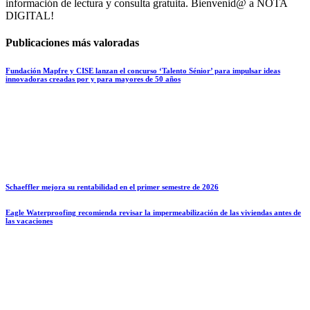
información de lectura y consulta gratuita. Bienvenid@ a NOTA
DIGITAL!
Publicaciones más valoradas
Fundación Mapfre y CISE lanzan el concurso ‘Talento Sénior’ para impulsar ideas
innovadoras creadas por y para mayores de 50 años
Schaeffler mejora su rentabilidad en el primer semestre de 2026
Eagle Waterproofing recomienda revisar la impermeabilización de las viviendas antes de
las vacaciones