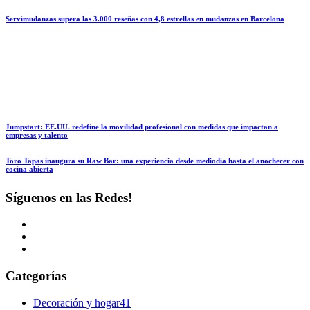
Servimudanzas supera las 3.000 reseñas con 4,8 estrellas en mudanzas en Barcelona
Jumpstart: EE.UU. redefine la movilidad profesional con medidas que impactan a
empresas y talento
Toro Tapas inaugura su Raw Bar: una experiencia desde mediodía hasta el anochecer con
cocina abierta
Síguenos en las Redes!
Categorías
Decoración y hogar
41