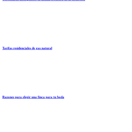
Tarifas residenciales de gas natural
Razones para elegir una finca para tu boda