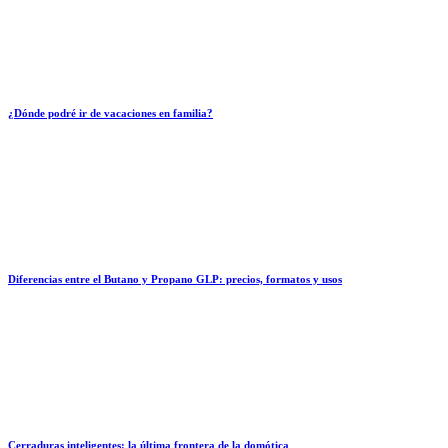
¿Dónde podré ir de vacaciones en familia?
Diferencias entre el Butano y Propano GLP: precios, formatos y usos
Cerraduras inteligentes: la última frontera de la domótica