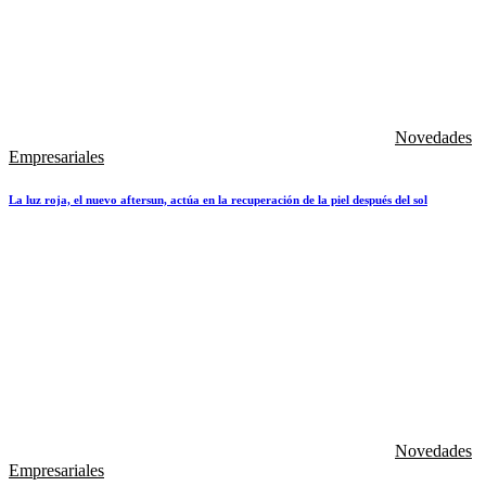
Novedades
Empresariales
La luz roja, el nuevo aftersun, actúa en la recuperación de la piel después del sol
Novedades
Empresariales