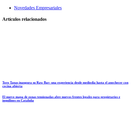
Novedades Empresariales
Artículos relacionados
Toro Tapas inaugura su Raw Bar: una experiencia desde mediodía hasta el anochecer con
cocina abierta
El nuevo mapa de zonas tensionadas abre nuevos frentes legales para propietarios e
inquilinos en Cataluña