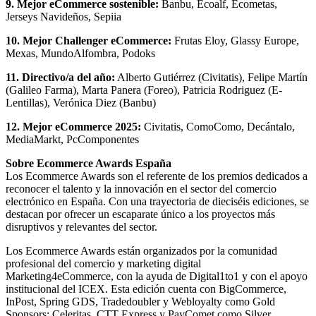
9. Mejor eCommerce sostenible:
Banbu, Ecoalf, Ecometas,
Jerseys Navideños, Sepiia
10. Mejor Challenger eCommerce:
Frutas Eloy, Glassy Europe,
Mexas, MundoAlfombra, Podoks
11. Directivo/a del año:
Alberto Gutiérrez (Civitatis), Felipe Martín
(Galileo Farma), Marta Panera (Foreo), Patricia Rodriguez (E-
Lentillas), Verónica Diez (Banbu)
12. Mejor eCommerce 2025:
Civitatis, ComoComo, Decántalo,
MediaMarkt, PcComponentes
Sobre Ecommerce Awards España
Los Ecommerce Awards son el referente de los premios dedicados a
reconocer el talento y la innovación en el sector del comercio
electrónico en España. Con una trayectoria de dieciséis ediciones, se
destacan por ofrecer un escaparate único a los proyectos más
disruptivos y relevantes del sector.
Los Ecommerce Awards están organizados por la comunidad
profesional del comercio y marketing digital
Marketing4eCommerce, con la ayuda de Digital1to1 y con el apoyo
institucional del ICEX. Esta edición cuenta con BigCommerce,
InPost, Spring GDS, Tradedoubler y Webloyalty como Gold
Sponsors; Celeritas, CTT Express y PayComet como Silver