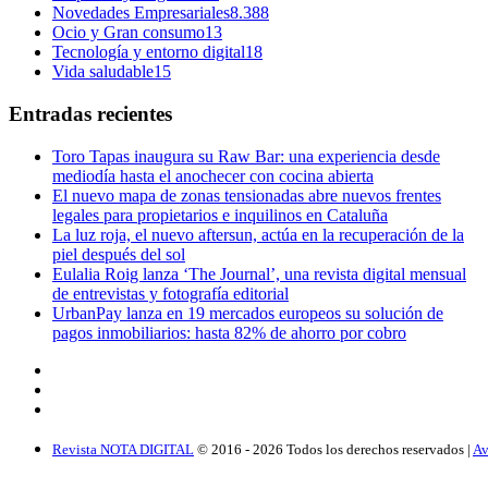
Novedades Empresariales
8.388
Ocio y Gran consumo
13
Tecnología y entorno digital
18
Vida saludable
15
Entradas recientes
Toro Tapas inaugura su Raw Bar: una experiencia desde
mediodía hasta el anochecer con cocina abierta
El nuevo mapa de zonas tensionadas abre nuevos frentes
legales para propietarios e inquilinos en Cataluña
La luz roja, el nuevo aftersun, actúa en la recuperación de la
piel después del sol
Eulalia Roig lanza ‘The Journal’, una revista digital mensual
de entrevistas y fotografía editorial
UrbanPay lanza en 19 mercados europeos su solución de
pagos inmobiliarios: hasta 82% de ahorro por cobro
Revista NOTA DIGITAL
© 2016 -
2026
Todos los derechos reservados |
Av