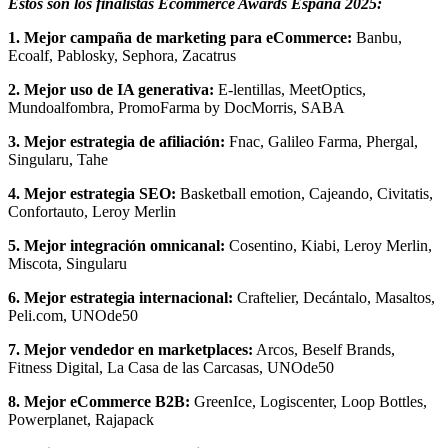
Estos son los finalistas Ecommerce Awards España 2025:
1. Mejor campaña de marketing para eCommerce:
Banbu,
Ecoalf, Pablosky, Sephora, Zacatrus
2. Mejor uso de IA generativa:
E-lentillas, MeetOptics,
Mundoalfombra, PromoFarma by DocMorris, SABA
3. Mejor estrategia de afiliación:
Fnac, Galileo Farma, Phergal,
Singularu, Tahe
4. Mejor estrategia SEO:
Basketball emotion, Cajeando, Civitatis,
Confortauto, Leroy Merlin
5. Mejor integración omnicanal:
Cosentino, Kiabi, Leroy Merlin,
Miscota, Singularu
6. Mejor estrategia internacional:
Craftelier, Decántalo, Masaltos,
Peli.com, UNOde50
7. Mejor vendedor en marketplaces:
Arcos, Beself Brands,
Fitness Digital, La Casa de las Carcasas, UNOde50
8. Mejor eCommerce B2B:
GreenIce, Logiscenter, Loop Bottles,
Powerplanet, Rajapack