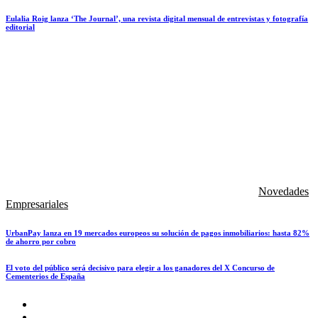
Eulalia Roig lanza ‘The Journal’, una revista digital mensual de entrevistas y fotografía
editorial
Novedades
Empresariales
UrbanPay lanza en 19 mercados europeos su solución de pagos inmobiliarios: hasta 82%
de ahorro por cobro
El voto del público será decisivo para elegir a los ganadores del X Concurso de
Cementerios de España