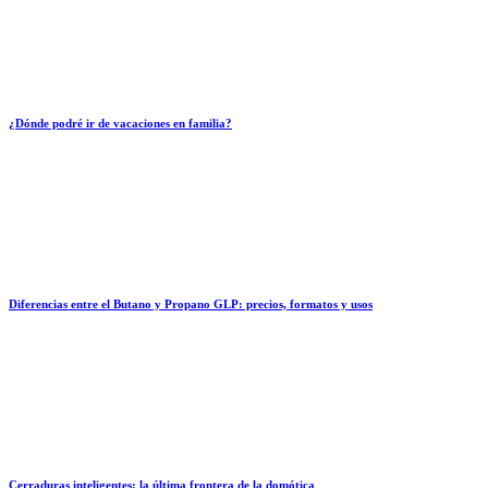
¿Dónde podré ir de vacaciones en familia?
Diferencias entre el Butano y Propano GLP: precios, formatos y usos
Cerraduras inteligentes: la última frontera de la domótica