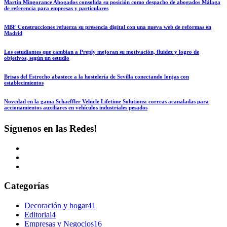
Martín Mingorance Abogados consolida su posición como despacho de abogados Málaga
de referencia para empresas y particulares
MBF Construcciones refuerza su presencia digital con una nueva web de reformas en
Madrid
Los estudiantes que cambian a Preply mejoran su motivación, fluidez y logro de
objetivos, según un estudio
Brisas del Estrecho abastece a la hostelería de Sevilla conectando lonjas con
establecimientos
Novedad en la gama Schaeffler Vehicle Lifetime Solutions: correas acanaladas para
accionamientos auxiliares en vehículos industriales pesados
Síguenos en las Redes!
Categorías
Decoración y hogar
41
Editorial
4
Empresas y Negocios
16