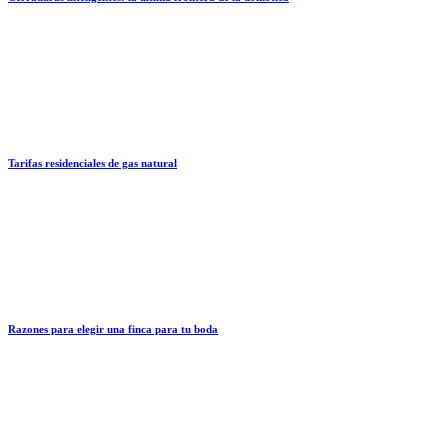
Tarifas residenciales de gas natural
Razones para elegir una finca para tu boda