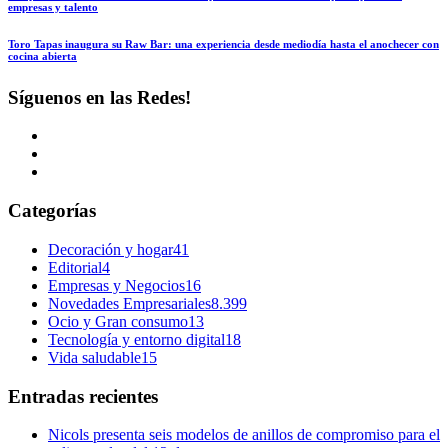
empresas y talento
Toro Tapas inaugura su Raw Bar: una experiencia desde mediodía hasta el anochecer con
cocina abierta
Síguenos en las Redes!
Categorías
Decoración y hogar
41
Editorial
4
Empresas y Negocios
16
Novedades Empresariales
8.399
Ocio y Gran consumo
13
Tecnología y entorno digital
18
Vida saludable
15
Entradas recientes
Nicols presenta seis modelos de anillos de compromiso para el