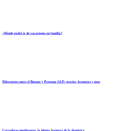
¿Dónde podré ir de vacaciones en familia?
Diferencias entre el Butano y Propano GLP: precios, formatos y usos
Cerraduras inteligentes: la última frontera de la domótica