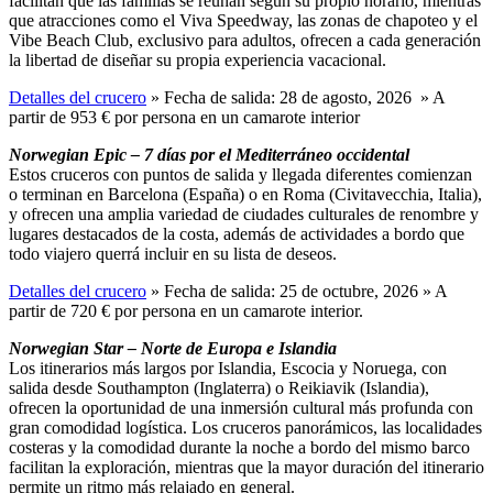
facilitan que las familias se reúnan según su propio horario, mientras
que atracciones como el Viva Speedway, las zonas de chapoteo y el
Vibe Beach Club, exclusivo para adultos, ofrecen a cada generación
la libertad de diseñar su propia experiencia vacacional.
Detalles del crucero
» Fecha de salida: 28 de agosto, 2026 » A
partir de 953 € por persona en un camarote interior
Norwegian Epic – 7 días por el Mediterráneo occidental
Estos cruceros con puntos de salida y llegada diferentes comienzan
o terminan en Barcelona (España) o en Roma (Civitavecchia, Italia),
y ofrecen una amplia variedad de ciudades culturales de renombre y
lugares destacados de la costa, además de actividades a bordo que
todo viajero querrá incluir en su lista de deseos.
Detalles del crucero
» Fecha de salida: 25 de octubre, 2026 » A
partir de 720 € por persona en un camarote interior.
Norwegian Star – Norte de Europa e Islandia
Los itinerarios más largos por Islandia, Escocia y Noruega, con
salida desde Southampton (Inglaterra) o Reikiavik (Islandia),
ofrecen la oportunidad de una inmersión cultural más profunda con
gran comodidad logística. Los cruceros panorámicos, las localidades
costeras y la comodidad durante la noche a bordo del mismo barco
facilitan la exploración, mientras que la mayor duración del itinerario
permite un ritmo más relajado en general.