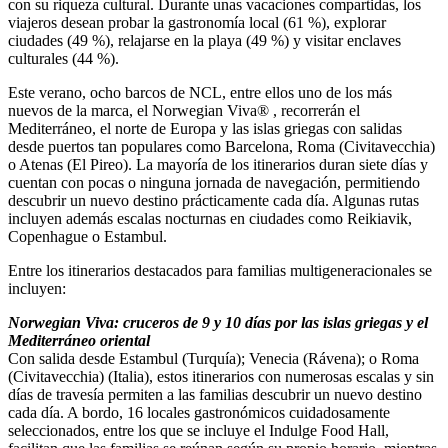
con su riqueza cultural. Durante unas vacaciones compartidas, los
viajeros desean probar la gastronomía local (61 %), explorar
ciudades (49 %), relajarse en la playa (49 %) y visitar enclaves
culturales (44 %).
Este verano, ocho barcos de NCL, entre ellos uno de los más
nuevos de la marca, el Norwegian Viva® , recorrerán el
Mediterráneo, el norte de Europa y las islas griegas con salidas
desde puertos tan populares como Barcelona, Roma (Civitavecchia)
o Atenas (El Pireo). La mayoría de los itinerarios duran siete días y
cuentan con pocas o ninguna jornada de navegación, permitiendo
descubrir un nuevo destino prácticamente cada día. Algunas rutas
incluyen además escalas nocturnas en ciudades como Reikiavik,
Copenhague o Estambul.
Entre los itinerarios destacados para familias multigeneracionales se
incluyen:
Norwegian Viva: cruceros de 9 y 10 días por las islas griegas y el
Mediterráneo oriental
Con salida desde Estambul (Turquía); Venecia (Rávena); o Roma
(Civitavecchia) (Italia), estos itinerarios con numerosas escalas y sin
días de travesía permiten a las familias descubrir un nuevo destino
cada día. A bordo, 16 locales gastronómicos cuidadosamente
seleccionados, entre los que se incluye el Indulge Food Hall,