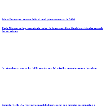
Schaeffler mejora su rentabilidad en el primer semestre de 2026
Eagle Waterproofing recomienda revisar la impermeabilización de las viviendas antes de
las vacaciones
Servimudanzas supera las 3.000 reseñas con 4,8 estrellas en mudanzas en Barcelona
Jumpstart: EE.UU. redefine la movilidad profesional con medidas que impactan a