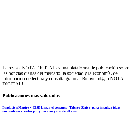
La revista NOTA DIGITAL es una plataforma de publicación sobre
las noticias diarias del mercado, la sociedad y la economía, de
información de lectura y consulta gratuita. Bienvenid@ a NOTA
DIGITAL!
Publicaciones más valoradas
Fundación Mapfre y CISE lanzan el concurso ‘Talento Sénior’ para impulsar ideas
innovadoras creadas por y para mayores de 50 años