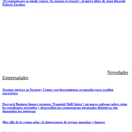
‘El ransomware se puede vencer. No pagues el rescate’: el nuevo libro de Juan Ricardo
Palacio Escobar
Novedades
Empresariales
Zoomex mejora su Strategy Center con herramientas avanzadas para trading
estratégico
Harvard Business Impact presenta ‘Essential Skill Suites’: un nuevo enfoque sobre cómo
los estudiantes aprenden y desarrollan las competencias personales distintivas que
demandan las empresas
Más allá de la crema solar: la importancia de revisar manchas y lunares