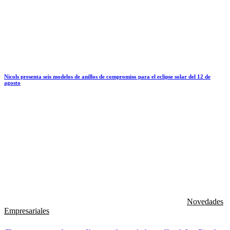
Nicols presenta seis modelos de anillos de compromiso para el eclipse solar del 12 de
agosto
Novedades
Empresariales