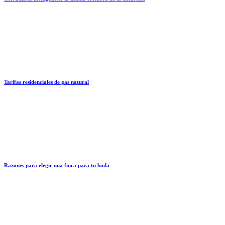
Tarifas residenciales de gas natural
Razones para elegir una finca para tu boda