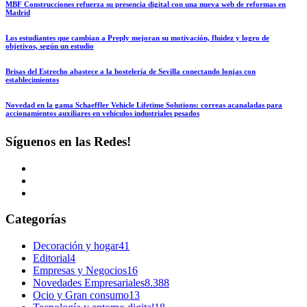
MBF Construcciones refuerza su presencia digital con una nueva web de reformas en
Madrid
Los estudiantes que cambian a Preply mejoran su motivación, fluidez y logro de
objetivos, según un estudio
Brisas del Estrecho abastece a la hostelería de Sevilla conectando lonjas con
establecimientos
Novedad en la gama Schaeffler Vehicle Lifetime Solutions: correas acanaladas para
accionamientos auxiliares en vehículos industriales pesados
Síguenos en las Redes!
Categorías
Decoración y hogar
41
Editorial
4
Empresas y Negocios
16
Novedades Empresariales
8.388
Ocio y Gran consumo
13