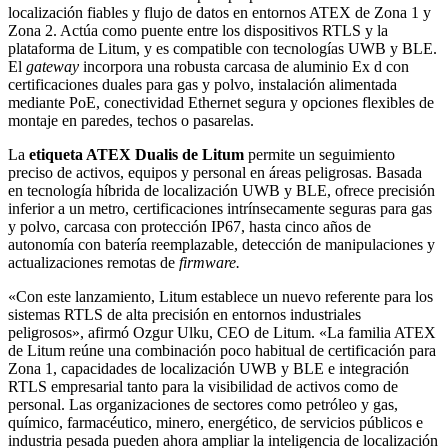
localización fiables y flujo de datos en entornos ATEX de Zona 1 y
Zona 2. Actúa como puente entre los dispositivos RTLS y la
plataforma de Litum, y es compatible con tecnologías UWB y BLE.
El
gateway
incorpora una robusta carcasa de aluminio Ex d con
certificaciones duales para gas y polvo, instalación alimentada
mediante PoE, conectividad Ethernet segura y opciones flexibles de
montaje en paredes, techos o pasarelas.
La
etiqueta ATEX Dualis de Litum
permite un seguimiento
preciso de activos, equipos y personal en áreas peligrosas. Basada
en tecnología híbrida de localización UWB y BLE, ofrece precisión
inferior a un metro, certificaciones intrínsecamente seguras para gas
y polvo, carcasa con protección IP67, hasta cinco años de
autonomía con batería reemplazable, detección de manipulaciones y
actualizaciones remotas de
firmware.
«Con este lanzamiento, Litum establece un nuevo referente para los
sistemas RTLS de alta precisión en entornos industriales
peligrosos», afirmó Ozgur Ulku, CEO de Litum. «La familia ATEX
de Litum reúne una combinación poco habitual de certificación para
Zona 1, capacidades de localización UWB y BLE e integración
RTLS empresarial tanto para la visibilidad de activos como de
personal. Las organizaciones de sectores como petróleo y gas,
químico, farmacéutico, minero, energético, de servicios públicos e
industria pesada pueden ahora ampliar la inteligencia de localización