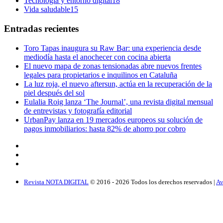
Tecnología y entorno digital
18
Vida saludable
15
Entradas recientes
Toro Tapas inaugura su Raw Bar: una experiencia desde
mediodía hasta el anochecer con cocina abierta
El nuevo mapa de zonas tensionadas abre nuevos frentes
legales para propietarios e inquilinos en Cataluña
La luz roja, el nuevo aftersun, actúa en la recuperación de la
piel después del sol
Eulalia Roig lanza ‘The Journal’, una revista digital mensual
de entrevistas y fotografía editorial
UrbanPay lanza en 19 mercados europeos su solución de
pagos inmobiliarios: hasta 82% de ahorro por cobro
Revista NOTA DIGITAL
© 2016 -
2026
Todos los derechos reservados |
Av