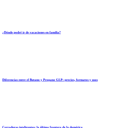
¿Dónde podré ir de vacaciones en familia?
Diferencias entre el Butano y Propano GLP: precios, formatos y usos
Cerraduras inteligentes: la última frontera de la domótica