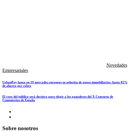
Novedades
Empresariales
UrbanPay lanza en 19 mercados europeos su solución de pagos inmobiliarios: hasta 82%
de ahorro por cobro
El voto del público será decisivo para elegir a los ganadores del X Concurso de
Cementerios de España
Sobre nosotros