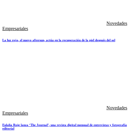
Novedades
Empresariales
La luz roja, el nuevo aftersun, actúa en la recuperación de la piel después del sol
Novedades
Empresariales
Eulalia Roig lanza ‘The Journal’, una revista digital mensual de entrevistas y fotografía
editorial