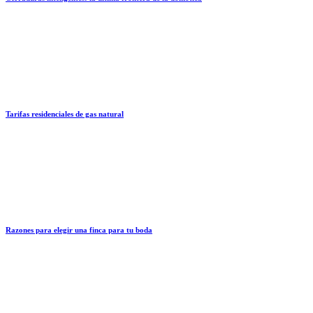
Tarifas residenciales de gas natural
Razones para elegir una finca para tu boda