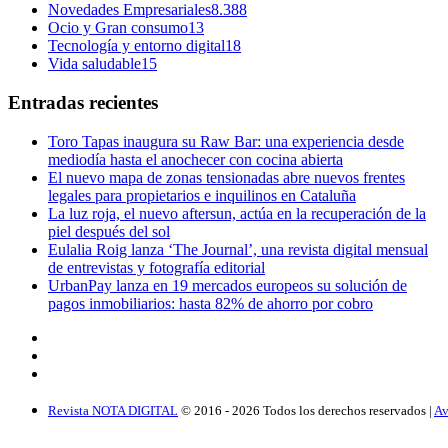
Novedades Empresariales
8.388
Ocio y Gran consumo
13
Tecnología y entorno digital
18
Vida saludable
15
Entradas recientes
Toro Tapas inaugura su Raw Bar: una experiencia desde
mediodía hasta el anochecer con cocina abierta
El nuevo mapa de zonas tensionadas abre nuevos frentes
legales para propietarios e inquilinos en Cataluña
La luz roja, el nuevo aftersun, actúa en la recuperación de la
piel después del sol
Eulalia Roig lanza ‘The Journal’, una revista digital mensual
de entrevistas y fotografía editorial
UrbanPay lanza en 19 mercados europeos su solución de
pagos inmobiliarios: hasta 82% de ahorro por cobro
Revista NOTA DIGITAL
© 2016 -
2026
Todos los derechos reservados |
Av