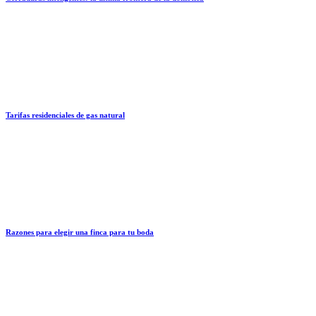
Tarifas residenciales de gas natural
Razones para elegir una finca para tu boda