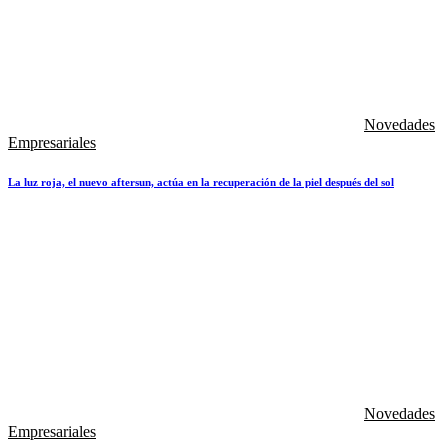
Novedades
Empresariales
La luz roja, el nuevo aftersun, actúa en la recuperación de la piel después del sol
Novedades
Empresariales