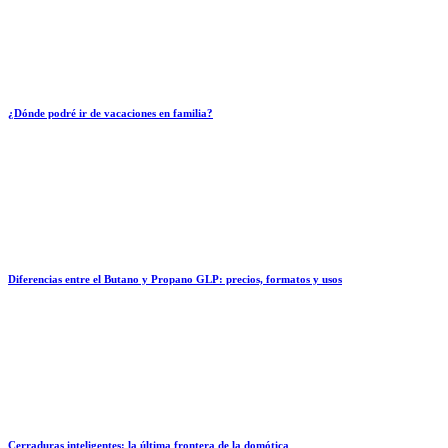
¿Dónde podré ir de vacaciones en familia?
Diferencias entre el Butano y Propano GLP: precios, formatos y usos
Cerraduras inteligentes: la última frontera de la domótica