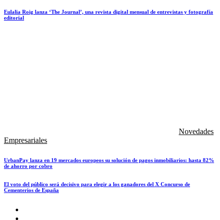
Eulalia Roig lanza ‘The Journal’, una revista digital mensual de entrevistas y fotografía
editorial
Novedades
Empresariales
UrbanPay lanza en 19 mercados europeos su solución de pagos inmobiliarios: hasta 82%
de ahorro por cobro
El voto del público será decisivo para elegir a los ganadores del X Concurso de
Cementerios de España