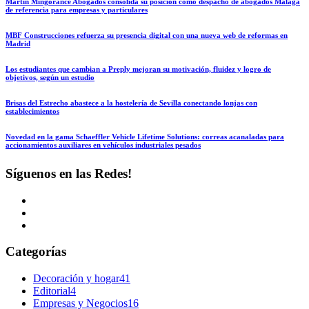
Martín Mingorance Abogados consolida su posición como despacho de abogados Málaga
de referencia para empresas y particulares
MBF Construcciones refuerza su presencia digital con una nueva web de reformas en
Madrid
Los estudiantes que cambian a Preply mejoran su motivación, fluidez y logro de
objetivos, según un estudio
Brisas del Estrecho abastece a la hostelería de Sevilla conectando lonjas con
establecimientos
Novedad en la gama Schaeffler Vehicle Lifetime Solutions: correas acanaladas para
accionamientos auxiliares en vehículos industriales pesados
Síguenos en las Redes!
Categorías
Decoración y hogar
41
Editorial
4
Empresas y Negocios
16