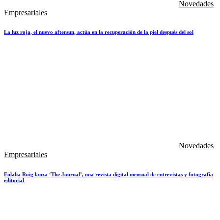
Novedades
Empresariales
La luz roja, el nuevo aftersun, actúa en la recuperación de la piel después del sol
Novedades
Empresariales
Eulalia Roig lanza ‘The Journal’, una revista digital mensual de entrevistas y fotografía
editorial