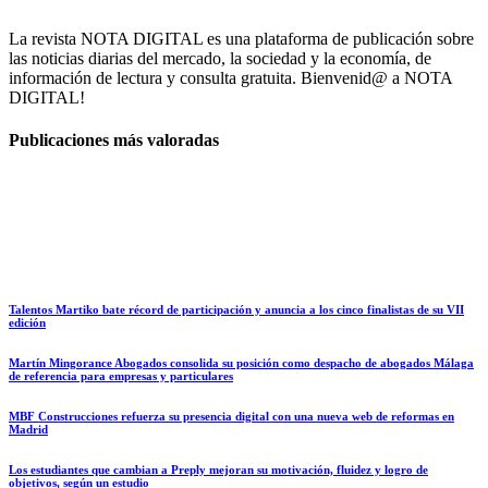
La revista NOTA DIGITAL es una plataforma de publicación sobre
las noticias diarias del mercado, la sociedad y la economía, de
información de lectura y consulta gratuita. Bienvenid@ a NOTA
DIGITAL!
Publicaciones más valoradas
Talentos Martiko bate récord de participación y anuncia a los cinco finalistas de su VII
edición
Martín Mingorance Abogados consolida su posición como despacho de abogados Málaga
de referencia para empresas y particulares
MBF Construcciones refuerza su presencia digital con una nueva web de reformas en
Madrid
Los estudiantes que cambian a Preply mejoran su motivación, fluidez y logro de
objetivos, según un estudio