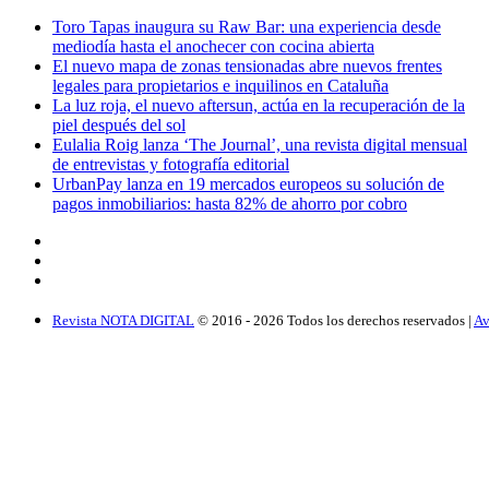
Toro Tapas inaugura su Raw Bar: una experiencia desde
mediodía hasta el anochecer con cocina abierta
El nuevo mapa de zonas tensionadas abre nuevos frentes
legales para propietarios e inquilinos en Cataluña
La luz roja, el nuevo aftersun, actúa en la recuperación de la
piel después del sol
Eulalia Roig lanza ‘The Journal’, una revista digital mensual
de entrevistas y fotografía editorial
UrbanPay lanza en 19 mercados europeos su solución de
pagos inmobiliarios: hasta 82% de ahorro por cobro
Revista NOTA DIGITAL
© 2016 -
2026
Todos los derechos reservados |
Av