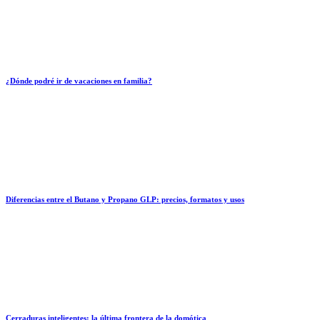
¿Dónde podré ir de vacaciones en familia?
Diferencias entre el Butano y Propano GLP: precios, formatos y usos
Cerraduras inteligentes: la última frontera de la domótica