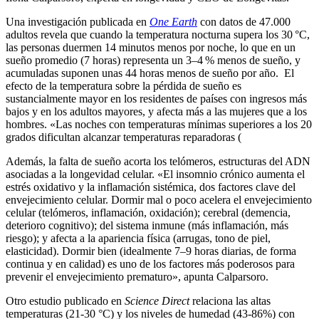
Una investigación publicada en
One Earth
con datos de 47.000
adultos revela que cuando la temperatura nocturna supera los 30 °C,
las personas duermen 14 minutos menos por noche, lo que en un
sueño promedio (7 horas) representa un 3–4 % menos de sueño, y
acumuladas suponen unas 44 horas menos de sueño por año. El
efecto de la temperatura sobre la pérdida de sueño es
sustancialmente mayor en los residentes de países con ingresos más
bajos y en los adultos mayores, y afecta más a las mujeres que a los
hombres. «Las noches con temperaturas mínimas superiores a los 20
grados dificultan alcanzar temperaturas reparadoras (
Además, la falta de sueño acorta los telómeros, estructuras del ADN
asociadas a la longevidad celular. «El insomnio crónico aumenta el
estrés oxidativo y la inflamación sistémica, dos factores clave del
envejecimiento celular. Dormir mal o poco acelera el envejecimiento
celular (telómeros, inflamación, oxidación); cerebral (demencia,
deterioro cognitivo); del sistema inmune (más inflamación, más
riesgo); y afecta a la apariencia física (arrugas, tono de piel,
elasticidad). Dormir bien (idealmente 7–9 horas diarias, de forma
continua y en calidad) es uno de los factores más poderosos para
prevenir el envejecimiento prematuro», apunta Calparsoro.
Otro estudio publicado en
Science Direct
relaciona las altas
temperaturas (21-30 °C) y los niveles de humedad (43-86%) con