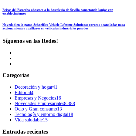
Brisas del Estrecho abastece a la hostelería de Sevilla conectando lonjas con
establecimientos
Novedad en la gama Schaeffler Vehicle Lifetime Solutions: correas acanaladas para
accionamientos auxiliares en vehículos industriales pesados
Síguenos en las Redes!
Categorías
Decoración y hogar
41
Editorial
4
Empresas y Negocios
16
Novedades Empresariales
8.388
Ocio y Gran consumo
13
Tecnología y entorno digital
18
Vida saludable
15
Entradas recientes