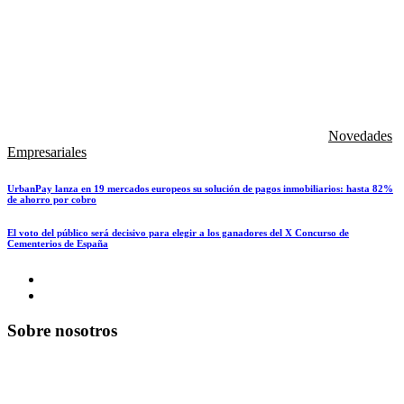
Novedades
Empresariales
UrbanPay lanza en 19 mercados europeos su solución de pagos inmobiliarios: hasta 82%
de ahorro por cobro
El voto del público será decisivo para elegir a los ganadores del X Concurso de
Cementerios de España
Sobre nosotros