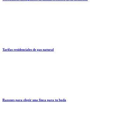
Tarifas residenciales de gas natural
Razones para elegir una finca para tu boda