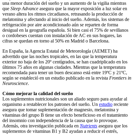
una menor duración del sueño y un aumento de la vigilia mientras
que
Sleep Advance
asegura que la mayor exposición a luz solar en
verano altera los ritmos circadianos, retrasando la producción de
melatonina y afectando al inicio del sueño. Además, los sistemas de
refrigeración por aire acondicionado aún se reparten de forma
desigual en la geografía española. Si bien casi el 75% de sevillanos
o cordobeses cuentan con instalación de AC en sus hogares, las
cifras se quedan en torno al 50% en Madrid o Barcelona.
En España, la Agencia Estatal de Meteorología (AEMET) ha
advertido que las noches tropicales, en las que la temperatura
exterior no baja de los 20º centígrados, se han cuadriplicado en los
últimos 75 años en algunas ciudades. Mientras que la temperatura
recomendada para tener un buen descanso está entre 19ºC y 21ºC,
según se estableció en un estudio publicado en la revista
Frontiers in
Neuroscience
.
Cómo mejorar la calidad del sueño
Los suplementos nutricionales son un aliado seguro para ayudar al
organismo a restablecer los patrones del sueño. Un
estudio
reciente
asegura que tomar suplementación de magnesio, melatonina y
vitaminas del grupo B tiene un efecto beneficioso en el tratamiento
del insomnio con independencia de la causa que lo provoque.
Además, otra investigación publicada en
Nutrients
asegura que los
suplementos de vitaminas B1 y B2 ayudan a reducir el estrés,