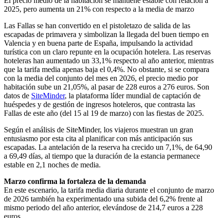
El precio medio de la habitación se mantiene estable con relación a
2025, pero aumenta un 21% con respecto a la media de marzo
Las Fallas se han convertido en el pistoletazo de salida de las
escapadas de primavera y simbolizan la llegada del buen tiempo en
Valencia y en buena parte de España, impulsando la actividad
turística con un claro repunte en la ocupación hotelera. Las reservas
hoteleras han aumentado un 33,1% respecto al año anterior, mientras
que la tarifa media apenas baja el 0,4%. No obstante, si se compara
con la media del conjunto del mes en 2026, el precio medio por
habitación sube un 21,05%, al pasar de 228 euros a 276 euros. Son
datos de
SiteMinder
, la plataforma líder mundial de captación de
huéspedes y de gestión de ingresos hoteleros, que contrasta las
Fallas de este año (del 15 al 19 de marzo) con las fiestas de 2025.
Según el análisis de SiteMinder, los viajeros muestran un gran
entusiasmo por esta cita al planificar con más anticipación sus
escapadas. La antelación de la reserva ha crecido un 7,1%, de 64,90
a 69,49 días, al tiempo que la duración de la estancia permanece
estable en 2,1 noches de media.
Marzo confirma la fortaleza de la demanda
En este escenario, la tarifa media diaria durante el conjunto de marzo
de 2026 también ha experimentado una subida del 6,2% frente al
mismo periodo del año anterior, elevándose de 214,7 euros a 228
euros.