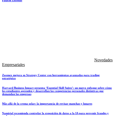
Palacio Escobar
Novedades
Empresariales
Zoomex mejora su Strategy Center con herramientas avanzadas para trading
estratégico
Harvard Business Impact presenta ‘Essential Skill Suites’: un nuevo enfoque sobre cómo
los estudiantes aprenden y desarrollan las competencias personales distintivas que
demandan las empresas
Más allá de la crema solar: la importancia de revisar manchas y lunares
Namirial recomienda controlar la exposición de datos a la IA para prevenir fraudes y