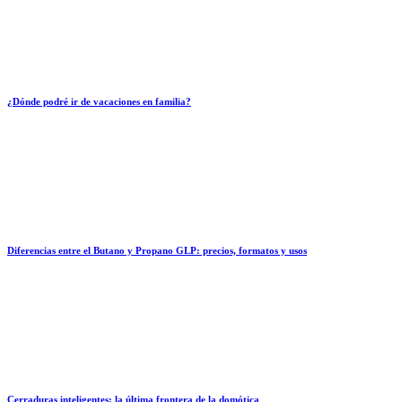
¿Dónde podré ir de vacaciones en familia?
Diferencias entre el Butano y Propano GLP: precios, formatos y usos
Cerraduras inteligentes: la última frontera de la domótica