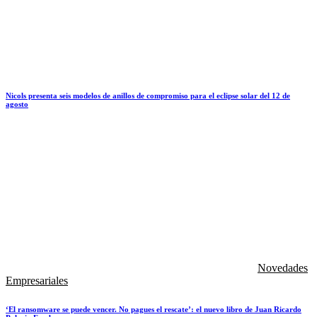
Nicols presenta seis modelos de anillos de compromiso para el eclipse solar del 12 de
agosto
Novedades
Empresariales
‘El ransomware se puede vencer. No pagues el rescate’: el nuevo libro de Juan Ricardo