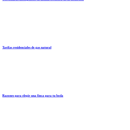
Tarifas residenciales de gas natural
Razones para elegir una finca para tu boda