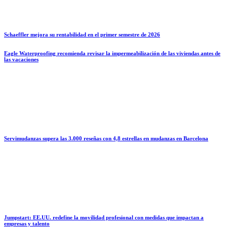
Schaeffler mejora su rentabilidad en el primer semestre de 2026
Eagle Waterproofing recomienda revisar la impermeabilización de las viviendas antes de
las vacaciones
Servimudanzas supera las 3.000 reseñas con 4,8 estrellas en mudanzas en Barcelona
Jumpstart: EE.UU. redefine la movilidad profesional con medidas que impactan a
empresas y talento