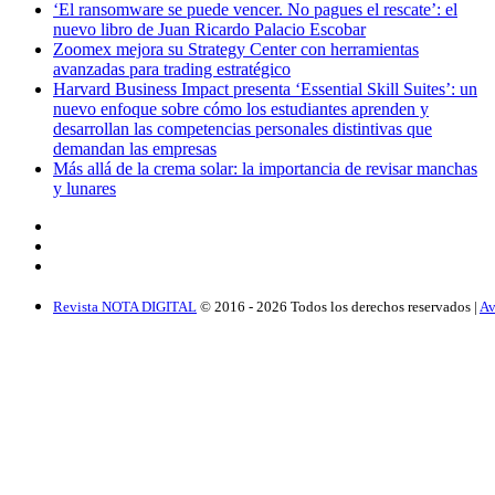
‘El ransomware se puede vencer. No pagues el rescate’: el
nuevo libro de Juan Ricardo Palacio Escobar
Zoomex mejora su Strategy Center con herramientas
avanzadas para trading estratégico
Harvard Business Impact presenta ‘Essential Skill Suites’: un
nuevo enfoque sobre cómo los estudiantes aprenden y
desarrollan las competencias personales distintivas que
demandan las empresas
Más allá de la crema solar: la importancia de revisar manchas
y lunares
Revista NOTA DIGITAL
© 2016 -
2026
Todos los derechos reservados |
Av