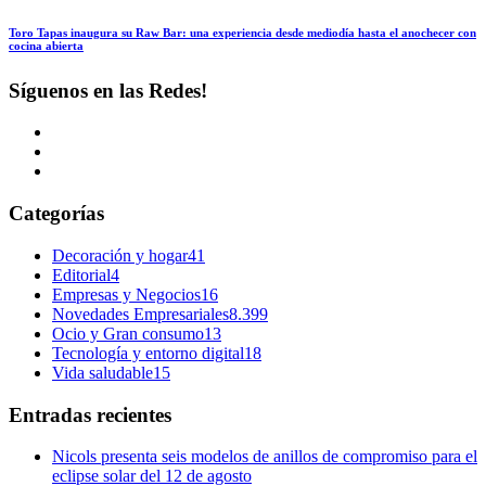
Toro Tapas inaugura su Raw Bar: una experiencia desde mediodía hasta el anochecer con
cocina abierta
Síguenos en las Redes!
Categorías
Decoración y hogar
41
Editorial
4
Empresas y Negocios
16
Novedades Empresariales
8.399
Ocio y Gran consumo
13
Tecnología y entorno digital
18
Vida saludable
15
Entradas recientes
Nicols presenta seis modelos de anillos de compromiso para el
eclipse solar del 12 de agosto