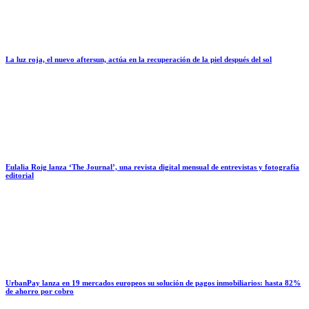
La luz roja, el nuevo aftersun, actúa en la recuperación de la piel después del sol
Eulalia Roig lanza ‘The Journal’, una revista digital mensual de entrevistas y fotografía
editorial
UrbanPay lanza en 19 mercados europeos su solución de pagos inmobiliarios: hasta 82%
de ahorro por cobro