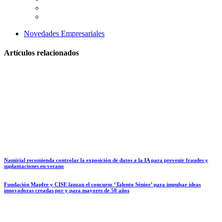
Novedades Empresariales
Artículos relacionados
Namirial recomienda controlar la exposición de datos a la IA para prevenir fraudes y
suplantaciones en verano
Fundación Mapfre y CISE lanzan el concurso ‘Talento Sénior’ para impulsar ideas
innovadoras creadas por y para mayores de 50 años