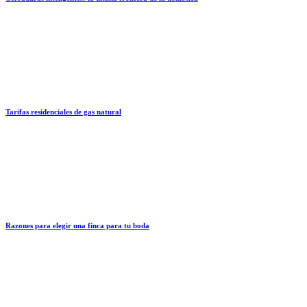
Tarifas residenciales de gas natural
Razones para elegir una finca para tu boda