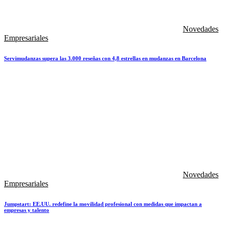
Novedades
Empresariales
Servimudanzas supera las 3.000 reseñas con 4,8 estrellas en mudanzas en Barcelona
Novedades
Empresariales
Jumpstart: EE.UU. redefine la movilidad profesional con medidas que impactan a
empresas y talento