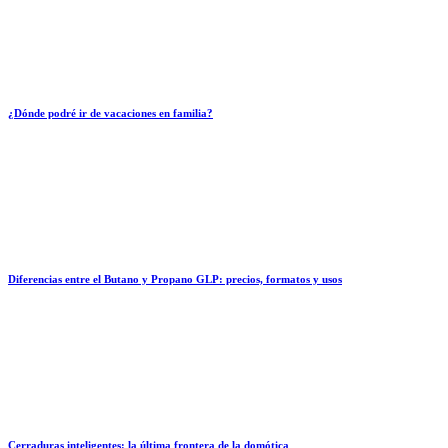
¿Dónde podré ir de vacaciones en familia?
Diferencias entre el Butano y Propano GLP: precios, formatos y usos
Cerraduras inteligentes: la última frontera de la domótica