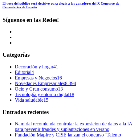
El voto del público será decisivo para elegir a los ganadores del X Concurso de
Cementerios de España
Síguenos en las Redes!
Categorías
Decoración y hogar
41
Editorial
4
Empresas y Negocios
16
Novedades Empresariales
8.394
Ocio y Gran consumo
13
Tecnología y entorno digital
18
Vida saludable
15
Entradas recientes
Namirial recomienda controlar la exposición de datos a la IA
para prevenir fraudes y suplantaciones en verano
Fundación Mapfre y CISE lanzan el concurso ‘Talento