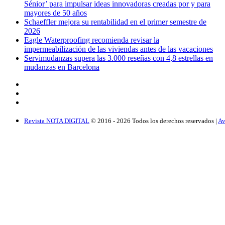
Sénior’ para impulsar ideas innovadoras creadas por y para
mayores de 50 años
Schaeffler mejora su rentabilidad en el primer semestre de
2026
Eagle Waterproofing recomienda revisar la
impermeabilización de las viviendas antes de las vacaciones
Servimudanzas supera las 3.000 reseñas con 4,8 estrellas en
mudanzas en Barcelona
Revista NOTA DIGITAL
© 2016 -
2026
Todos los derechos reservados |
Av