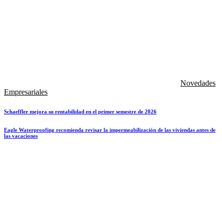
Novedades
Empresariales
Schaeffler mejora su rentabilidad en el primer semestre de 2026
Eagle Waterproofing recomienda revisar la impermeabilización de las viviendas antes de
las vacaciones