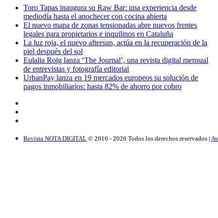
Toro Tapas inaugura su Raw Bar: una experiencia desde
mediodía hasta el anochecer con cocina abierta
El nuevo mapa de zonas tensionadas abre nuevos frentes
legales para propietarios e inquilinos en Cataluña
La luz roja, el nuevo aftersun, actúa en la recuperación de la
piel después del sol
Eulalia Roig lanza ‘The Journal’, una revista digital mensual
de entrevistas y fotografía editorial
UrbanPay lanza en 19 mercados europeos su solución de
pagos inmobiliarios: hasta 82% de ahorro por cobro
Revista NOTA DIGITAL
© 2016 -
2026
Todos los derechos reservados |
Av