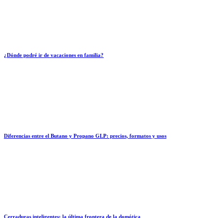
¿Dónde podré ir de vacaciones en familia?
Diferencias entre el Butano y Propano GLP: precios, formatos y usos
Cerraduras inteligentes: la última frontera de la domótica