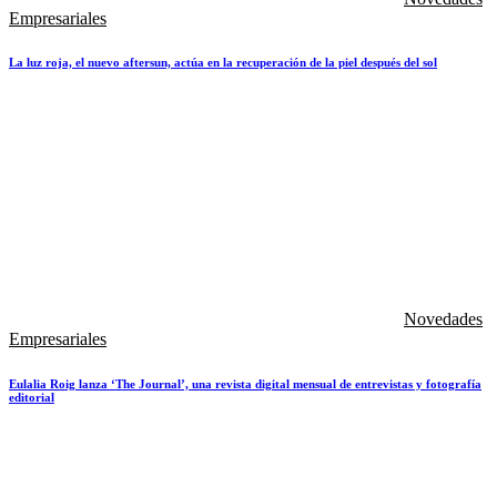
Empresariales
La luz roja, el nuevo aftersun, actúa en la recuperación de la piel después del sol
Novedades
Empresariales
Eulalia Roig lanza ‘The Journal’, una revista digital mensual de entrevistas y fotografía
editorial