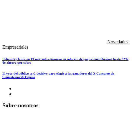
Novedades
Empresariales
UrbanPay lanza en 19 mercados europeos su solución de pagos inmobiliarios: hasta 82%
de ahorro por cobro
El voto del público será decisivo para elegir a los ganadores del X Concurso de
Cementerios de España
Sobre nosotros