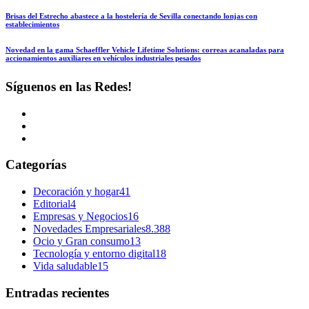
Brisas del Estrecho abastece a la hostelería de Sevilla conectando lonjas con
establecimientos
Novedad en la gama Schaeffler Vehicle Lifetime Solutions: correas acanaladas para
accionamientos auxiliares en vehículos industriales pesados
Síguenos en las Redes!
Categorías
Decoración y hogar
41
Editorial
4
Empresas y Negocios
16
Novedades Empresariales
8.388
Ocio y Gran consumo
13
Tecnología y entorno digital
18
Vida saludable
15
Entradas recientes