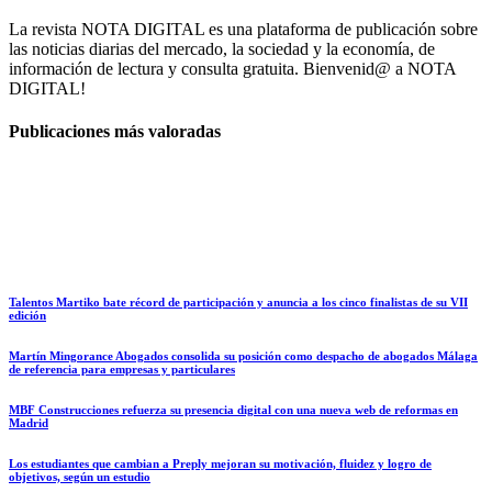
La revista NOTA DIGITAL es una plataforma de publicación sobre
las noticias diarias del mercado, la sociedad y la economía, de
información de lectura y consulta gratuita. Bienvenid@ a NOTA
DIGITAL!
Publicaciones más valoradas
Talentos Martiko bate récord de participación y anuncia a los cinco finalistas de su VII
edición
Martín Mingorance Abogados consolida su posición como despacho de abogados Málaga
de referencia para empresas y particulares
MBF Construcciones refuerza su presencia digital con una nueva web de reformas en
Madrid
Los estudiantes que cambian a Preply mejoran su motivación, fluidez y logro de
objetivos, según un estudio