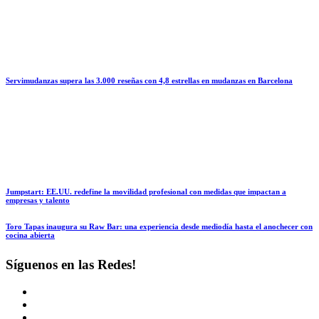
Servimudanzas supera las 3.000 reseñas con 4,8 estrellas en mudanzas en Barcelona
Jumpstart: EE.UU. redefine la movilidad profesional con medidas que impactan a
empresas y talento
Toro Tapas inaugura su Raw Bar: una experiencia desde mediodía hasta el anochecer con
cocina abierta
Síguenos en las Redes!