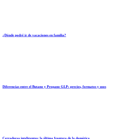
¿Dónde podré ir de vacaciones en familia?
Diferencias entre el Butano y Propano GLP: precios, formatos y usos
Cerraduras inteligentes: la última frontera de la domótica