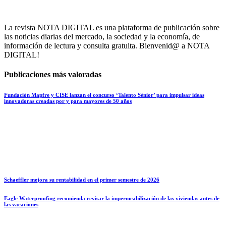
La revista NOTA DIGITAL es una plataforma de publicación sobre
las noticias diarias del mercado, la sociedad y la economía, de
información de lectura y consulta gratuita. Bienvenid@ a NOTA
DIGITAL!
Publicaciones más valoradas
Fundación Mapfre y CISE lanzan el concurso ‘Talento Sénior’ para impulsar ideas
innovadoras creadas por y para mayores de 50 años
Schaeffler mejora su rentabilidad en el primer semestre de 2026
Eagle Waterproofing recomienda revisar la impermeabilización de las viviendas antes de
las vacaciones