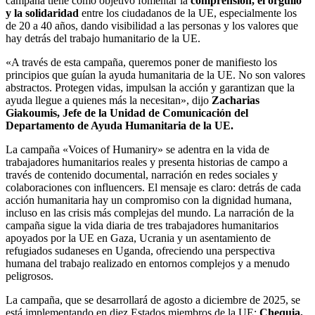
campaña tiene como objetivo fomentar la
comprensión, el orgullo
y la solidaridad
entre los ciudadanos de la UE, especialmente los
de 20 a 40 años, dando visibilidad a las personas y los valores que
hay detrás del trabajo humanitario de la UE.
«A través de esta campaña, queremos poner de manifiesto los
principios que guían la ayuda humanitaria de la UE. No son valores
abstractos. Protegen vidas, impulsan la acción y garantizan que la
ayuda llegue a quienes más la necesitan», dijo
Zacharias
Giakoumis, Jefe de la Unidad de Comunicación del
Departamento de Ayuda Humanitaria de la UE.
La campaña «Voices of Humaniry» se adentra en la vida de
trabajadores humanitarios reales y presenta historias de campo a
través de contenido documental, narración en redes sociales y
colaboraciones con influencers. El mensaje es claro: detrás de cada
acción humanitaria hay un compromiso con la dignidad humana,
incluso en las crisis más complejas del mundo. La narración de la
campaña sigue la vida diaria de tres trabajadores humanitarios
apoyados por la UE en Gaza, Ucrania y un asentamiento de
refugiados sudaneses en Uganda, ofreciendo una perspectiva
humana del trabajo realizado en entornos complejos y a menudo
peligrosos.
La campaña, que se desarrollará de agosto a diciembre de 2025, se
está implementando en diez Estados miembros de la UE:
Chequia,