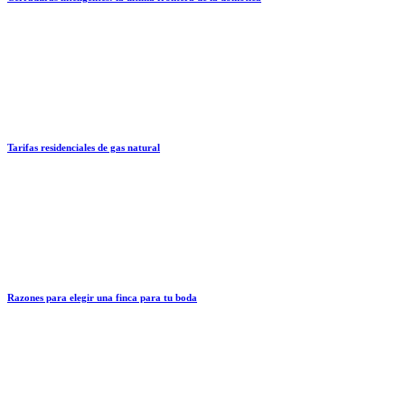
Tarifas residenciales de gas natural
Razones para elegir una finca para tu boda