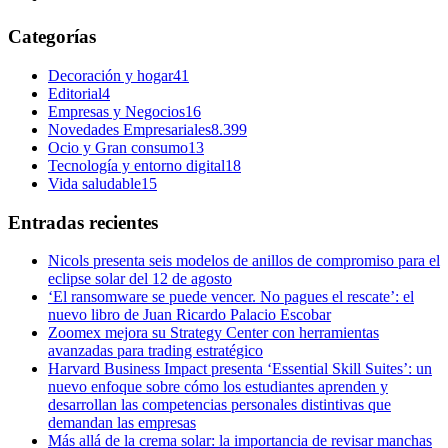
Categorías
Decoración y hogar
41
Editorial
4
Empresas y Negocios
16
Novedades Empresariales
8.399
Ocio y Gran consumo
13
Tecnología y entorno digital
18
Vida saludable
15
Entradas recientes
Nicols presenta seis modelos de anillos de compromiso para el
eclipse solar del 12 de agosto
‘El ransomware se puede vencer. No pagues el rescate’: el
nuevo libro de Juan Ricardo Palacio Escobar
Zoomex mejora su Strategy Center con herramientas
avanzadas para trading estratégico
Harvard Business Impact presenta ‘Essential Skill Suites’: un
nuevo enfoque sobre cómo los estudiantes aprenden y
desarrollan las competencias personales distintivas que
demandan las empresas
Más allá de la crema solar: la importancia de revisar manchas