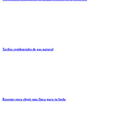
Tarifas residenciales de gas natural
Razones para elegir una finca para tu boda