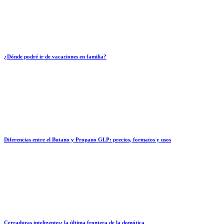
¿Dónde podré ir de vacaciones en familia?
Diferencias entre el Butano y Propano GLP: precios, formatos y usos
Cerraduras inteligentes: la última frontera de la domótica