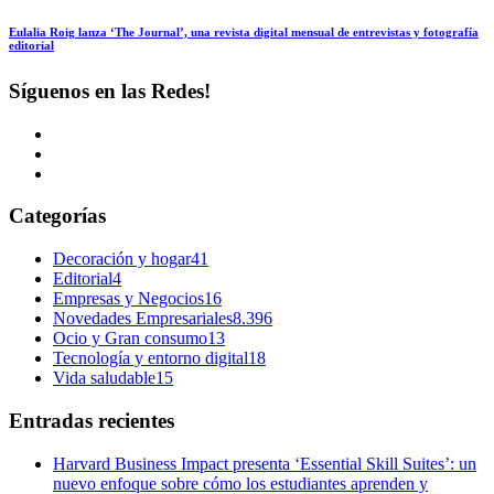
Eulalia Roig lanza ‘The Journal’, una revista digital mensual de entrevistas y fotografía
editorial
Síguenos en las Redes!
Categorías
Decoración y hogar
41
Editorial
4
Empresas y Negocios
16
Novedades Empresariales
8.396
Ocio y Gran consumo
13
Tecnología y entorno digital
18
Vida saludable
15
Entradas recientes
Harvard Business Impact presenta ‘Essential Skill Suites’: un
nuevo enfoque sobre cómo los estudiantes aprenden y