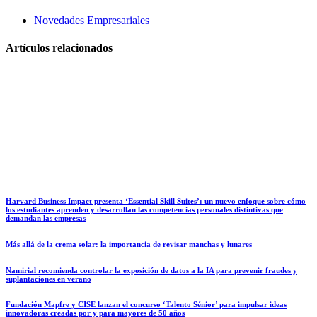
Novedades Empresariales
Artículos relacionados
Harvard Business Impact presenta ‘Essential Skill Suites’: un nuevo enfoque sobre cómo
los estudiantes aprenden y desarrollan las competencias personales distintivas que
demandan las empresas
Más allá de la crema solar: la importancia de revisar manchas y lunares
Namirial recomienda controlar la exposición de datos a la IA para prevenir fraudes y
suplantaciones en verano
Fundación Mapfre y CISE lanzan el concurso ‘Talento Sénior’ para impulsar ideas
innovadoras creadas por y para mayores de 50 años