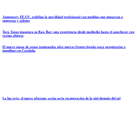
Jumpstart: EE.UU. redefine la movilidad profesional con medidas que impactan a
empresas y talento
Toro Tapas inaugura su Raw Bar: una experiencia desde mediodía hasta el anochecer con
cocina abierta
El nuevo mapa de zonas tensionadas abre nuevos frentes legales para propietarios e
inquilinos en Cataluña
La luz roja, el nuevo aftersun, actúa en la recuperación de la piel después del sol