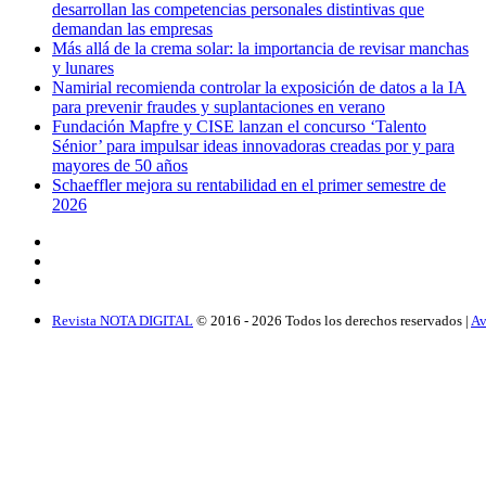
desarrollan las competencias personales distintivas que
demandan las empresas
Más allá de la crema solar: la importancia de revisar manchas
y lunares
Namirial recomienda controlar la exposición de datos a la IA
para prevenir fraudes y suplantaciones en verano
Fundación Mapfre y CISE lanzan el concurso ‘Talento
Sénior’ para impulsar ideas innovadoras creadas por y para
mayores de 50 años
Schaeffler mejora su rentabilidad en el primer semestre de
2026
Revista NOTA DIGITAL
© 2016 -
2026
Todos los derechos reservados |
Av