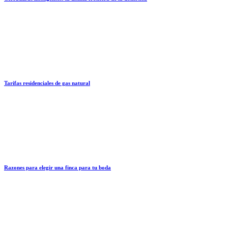
Tarifas residenciales de gas natural
Razones para elegir una finca para tu boda