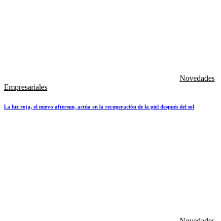
Novedades
Empresariales
La luz roja, el nuevo aftersun, actúa en la recuperación de la piel después del sol
Novedades