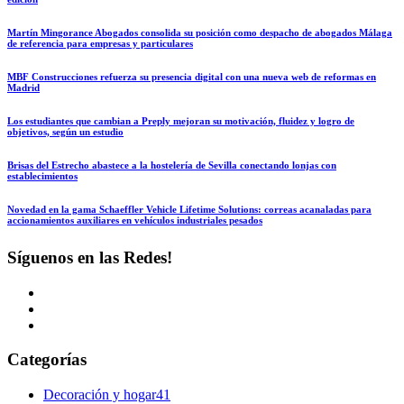
Martín Mingorance Abogados consolida su posición como despacho de abogados Málaga
de referencia para empresas y particulares
MBF Construcciones refuerza su presencia digital con una nueva web de reformas en
Madrid
Los estudiantes que cambian a Preply mejoran su motivación, fluidez y logro de
objetivos, según un estudio
Brisas del Estrecho abastece a la hostelería de Sevilla conectando lonjas con
establecimientos
Novedad en la gama Schaeffler Vehicle Lifetime Solutions: correas acanaladas para
accionamientos auxiliares en vehículos industriales pesados
Síguenos en las Redes!
Categorías
Decoración y hogar
41