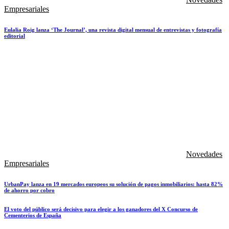
Empresariales
Eulalia Roig lanza ‘The Journal’, una revista digital mensual de entrevistas y fotografía
editorial
Novedades
Empresariales
UrbanPay lanza en 19 mercados europeos su solución de pagos inmobiliarios: hasta 82%
de ahorro por cobro
El voto del público será decisivo para elegir a los ganadores del X Concurso de
Cementerios de España