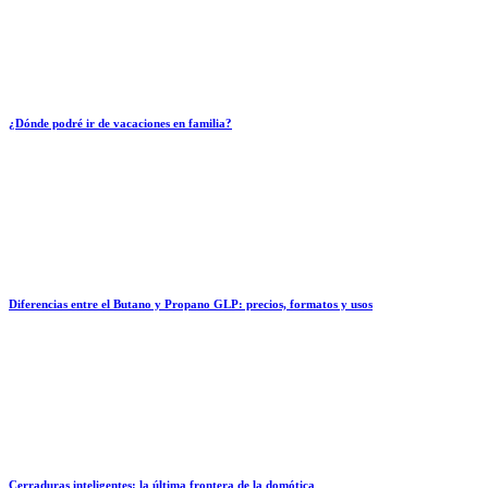
¿Dónde podré ir de vacaciones en familia?
Diferencias entre el Butano y Propano GLP: precios, formatos y usos
Cerraduras inteligentes: la última frontera de la domótica