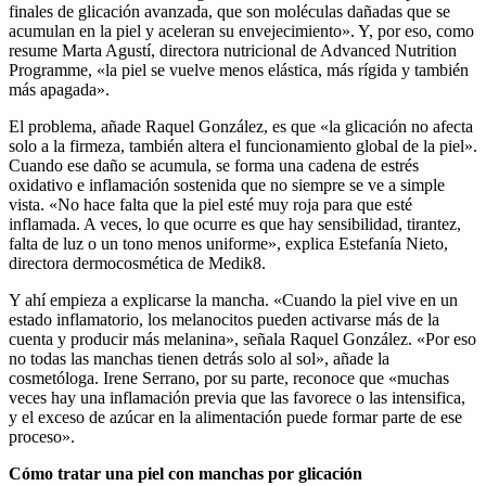
finales de glicación avanzada, que son moléculas dañadas que se
acumulan en la piel y aceleran su envejecimiento». Y, por eso, como
resume Marta Agustí, directora nutricional de Advanced Nutrition
Programme, «la piel se vuelve menos elástica, más rígida y también
más apagada».
El problema, añade Raquel González, es que «la glicación no afecta
solo a la firmeza, también altera el funcionamiento global de la piel».
Cuando ese daño se acumula, se forma una cadena de estrés
oxidativo e inflamación sostenida que no siempre se ve a simple
vista. «No hace falta que la piel esté muy roja para que esté
inflamada. A veces, lo que ocurre es que hay sensibilidad, tirantez,
falta de luz o un tono menos uniforme», explica Estefanía Nieto,
directora dermocosmética de Medik8.
Y ahí empieza a explicarse la mancha. «Cuando la piel vive en un
estado inflamatorio, los melanocitos pueden activarse más de la
cuenta y producir más melanina», señala Raquel González. «Por eso
no todas las manchas tienen detrás solo al sol», añade la
cosmetóloga. Irene Serrano, por su parte, reconoce que «muchas
veces hay una inflamación previa que las favorece o las intensifica,
y el exceso de azúcar en la alimentación puede formar parte de ese
proceso».
Cómo tratar una piel con manchas por glicación