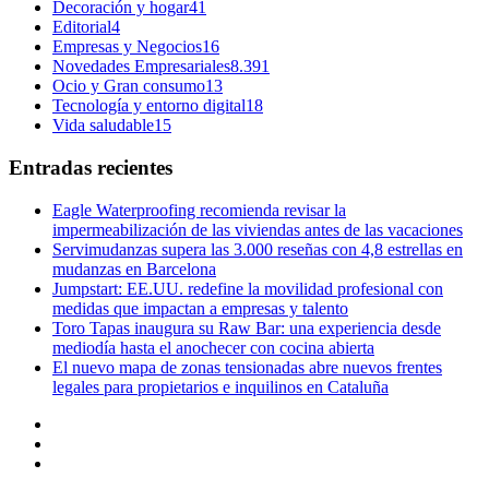
Decoración y hogar
41
Editorial
4
Empresas y Negocios
16
Novedades Empresariales
8.391
Ocio y Gran consumo
13
Tecnología y entorno digital
18
Vida saludable
15
Entradas recientes
Eagle Waterproofing recomienda revisar la
impermeabilización de las viviendas antes de las vacaciones
Servimudanzas supera las 3.000 reseñas con 4,8 estrellas en
mudanzas en Barcelona
Jumpstart: EE.UU. redefine la movilidad profesional con
medidas que impactan a empresas y talento
Toro Tapas inaugura su Raw Bar: una experiencia desde
mediodía hasta el anochecer con cocina abierta
El nuevo mapa de zonas tensionadas abre nuevos frentes
legales para propietarios e inquilinos en Cataluña