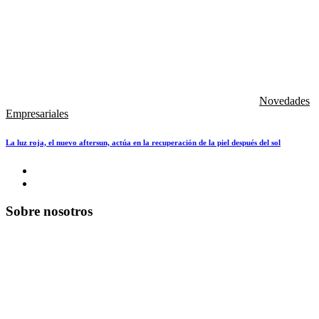
Novedades
Empresariales
La luz roja, el nuevo aftersun, actúa en la recuperación de la piel después del sol
Sobre nosotros