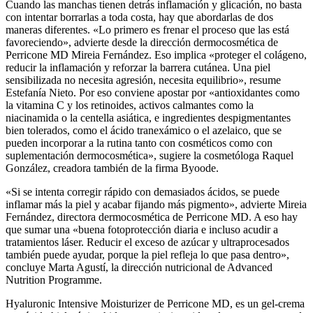
Cuando las manchas tienen detrás inflamación y glicación, no basta
con intentar borrarlas a toda costa, hay que abordarlas de dos
maneras diferentes. «Lo primero es frenar el proceso que las está
favoreciendo», advierte desde la dirección dermocosmética de
Perricone MD Mireia Fernández. Eso implica «proteger el colágeno,
reducir la inflamación y reforzar la barrera cutánea. Una piel
sensibilizada no necesita agresión, necesita equilibrio», resume
Estefanía Nieto. Por eso conviene apostar por «antioxidantes como
la vitamina C y los retinoides, activos calmantes como la
niacinamida o la centella asiática, e ingredientes despigmentantes
bien tolerados, como el ácido tranexámico o el azelaico, que se
pueden incorporar a la rutina tanto con cosméticos como con
suplementación dermocosmética», sugiere la cosmetóloga Raquel
González, creadora también de la firma Byoode.
«Si se intenta corregir rápido con demasiados ácidos, se puede
inflamar más la piel y acabar fijando más pigmento», advierte Mireia
Fernández, directora dermocosmética de Perricone MD. A eso hay
que sumar una «buena fotoprotección diaria e incluso acudir a
tratamientos láser. Reducir el exceso de azúcar y ultraprocesados
también puede ayudar, porque la piel refleja lo que pasa dentro»,
concluye Marta Agustí, la dirección nutricional de Advanced
Nutrition Programme.
Hyaluronic Intensive Moisturizer de Perricone MD, es un gel-crema