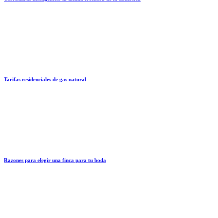
Tarifas residenciales de gas natural
Razones para elegir una finca para tu boda