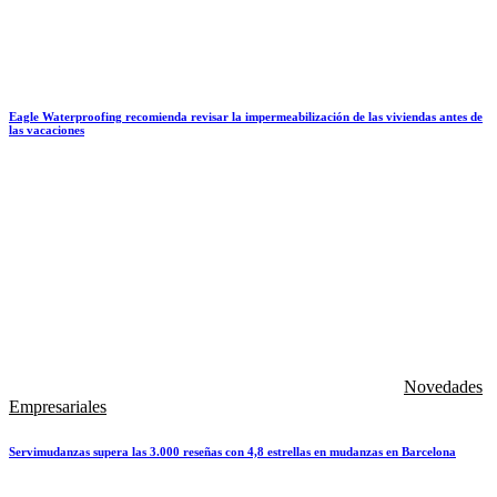
Eagle Waterproofing recomienda revisar la impermeabilización de las viviendas antes de
las vacaciones
Novedades
Empresariales
Servimudanzas supera las 3.000 reseñas con 4,8 estrellas en mudanzas en Barcelona