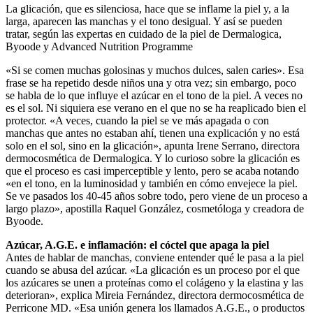
La glicación, que es silenciosa, hace que se inflame la piel y, a la
larga, aparecen las manchas y el tono desigual. Y así se pueden
tratar, según las expertas en cuidado de la piel de Dermalogica,
Byoode y Advanced Nutrition Programme
«Si se comen muchas golosinas y muchos dulces, salen caries». Esa
frase se ha repetido desde niños una y otra vez; sin embargo, poco
se habla de lo que influye el azúcar en el tono de la piel. A veces no
es el sol. Ni siquiera ese verano en el que no se ha reaplicado bien el
protector. «A veces, cuando la piel se ve más apagada o con
manchas que antes no estaban ahí, tienen una explicación y no está
solo en el sol, sino en la glicación», apunta Irene Serrano, directora
dermocosmética de Dermalogica. Y lo curioso sobre la glicación es
que el proceso es casi imperceptible y lento, pero se acaba notando
«en el tono, en la luminosidad y también en cómo envejece la piel.
Se ve pasados los 40-45 años sobre todo, pero viene de un proceso a
largo plazo», apostilla Raquel González, cosmetóloga y creadora de
Byoode.
Azúcar, A.G.E. e inflamación: el cóctel que apaga la piel
Antes de hablar de manchas, conviene entender qué le pasa a la piel
cuando se abusa del azúcar. «La glicación es un proceso por el que
los azúcares se unen a proteínas como el colágeno y la elastina y las
deterioran», explica Mireia Fernández, directora dermocosmética de
Perricone MD. «Esa unión genera los llamados A.G.E., o productos