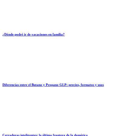
¿Dónde podré ir de vacaciones en familia?
Diferencias entre el Butano y Propano GLP: precios, formatos y usos
Cerraduras inteligentes: la última frontera de la domótica