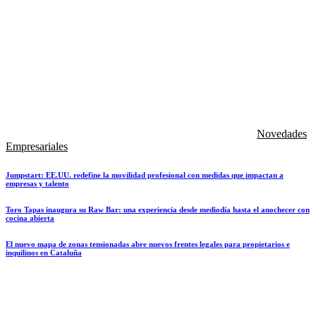
Novedades
Empresariales
Jumpstart: EE.UU. redefine la movilidad profesional con medidas que impactan a
empresas y talento
Toro Tapas inaugura su Raw Bar: una experiencia desde mediodía hasta el anochecer con
cocina abierta
El nuevo mapa de zonas tensionadas abre nuevos frentes legales para propietarios e
inquilinos en Cataluña