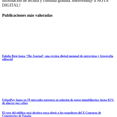
información de lectura y consulta gratuita. Bienvenid@ a NOTA
DIGITAL!
Publicaciones más valoradas
Eulalia Roig lanza ‘The Journal’, una revista digital mensual de entrevistas y fotografía
editorial
UrbanPay lanza en 19 mercados europeos su solución de pagos inmobiliarios: hasta 82%
de ahorro por cobro
El voto del público será decisivo para elegir a los ganadores del X Concurso de
Cementerios de España