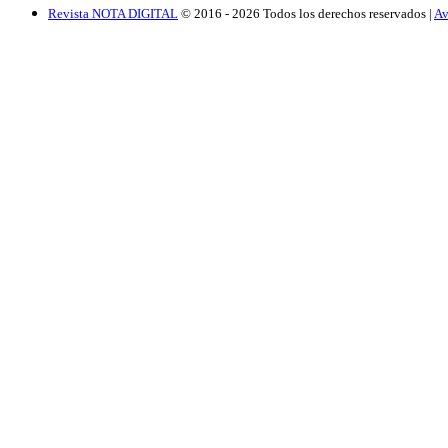
Revista NOTA DIGITAL
© 2016 -
2026
Todos los derechos reservados |
Av