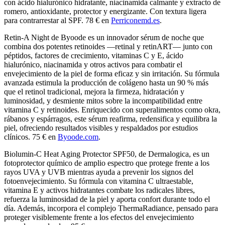
con ácido hialurónico hidratante, niacinamida calmante y extracto de
romero, antioxidante, protector y energizante. Con textura ligera
para contrarrestar al SPF. 78 € en
Perriconemd.es
.
Retin-A Night de Byoode es un innovador sérum de noche que
combina dos potentes retinoides —retinal y retinART— junto con
péptidos, factores de crecimiento, vitaminas C y E, ácido
hialurónico, niacinamida y otros activos para combatir el
envejecimiento de la piel de forma eficaz y sin irritación. Su fórmula
avanzada estimula la producción de colágeno hasta un 90 % más
que el retinol tradicional, mejora la firmeza, hidratación y
luminosidad, y desmiente mitos sobre la incompatibilidad entre
vitamina C y retinoides. Enriquecido con superalimentos como okra,
rábanos y espárragos, este sérum reafirma, redensifica y equilibra la
piel, ofreciendo resultados visibles y respaldados por estudios
clínicos. 75 € en
Byoode.com
.
Biolumin-C Heat Aging Protector SPF50, de Dermalogica, es un
fotoprotector químico de amplio espectro que protege frente a los
rayos UVA y UVB mientras ayuda a prevenir los signos del
fotoenvejecimiento. Su fórmula con vitamina C ultraestable,
vitamina E y activos hidratantes combate los radicales libres,
refuerza la luminosidad de la piel y aporta confort durante todo el
día. Además, incorpora el complejo ThermaRadiance, pensado para
proteger visiblemente frente a los efectos del envejecimiento