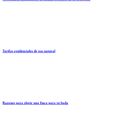
Tarifas residenciales de gas natural
Razones para elegir una finca para tu boda