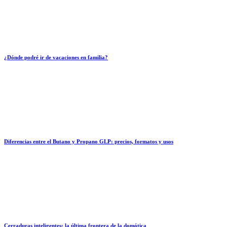
¿Dónde podré ir de vacaciones en familia?
Diferencias entre el Butano y Propano GLP: precios, formatos y usos
Cerraduras inteligentes: la última frontera de la domótica