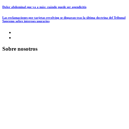
Dolor abdominal que va a más: cuándo puede ser apendicitis
Las reclamaciones por tarjetas revolving se disparan tras la última doctrina del Tribunal
Supremo sobre intereses usurarios
Sobre nosotros