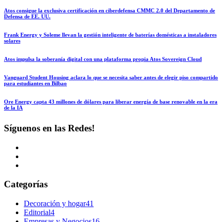
Atos consigue la exclusiva certificación en ciberdefensa CMMC 2.0 del Departamento de
Defensa de EE. UU.
Frank Energy y Soleme llevan la gestión inteligente de baterías domésticas a instaladores
solares
Atos impulsa la soberanía digital con una plataforma propia Atos Sovereign Cloud
Vanguard Student Housing aclara lo que se necesita saber antes de elegir piso compartido
para estudiantes en Bilbao
Ore Energy capta 43 millones de dólares para liberar energía de base renovable en la era
de la IA
Síguenos en las Redes!
Categorías
Decoración y hogar
41
Editorial
4
Empresas y Negocios
16