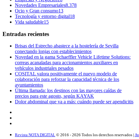
Novedades Empresariales
8.378
Ocio y Gran consumo
13
Tecnología y entorno digital
18
Vida saludable
15
Entradas recientes
Brisas del Estrecho abastece a la hostelería de Sevilla
conectando lonjas con establecimientos
Novedad en la gama Schaeffler Vehicle Lifetime Solutions:
correas acanaladas para accionamientos auxiliares en
vehículos industriales pesados
COSITAL valora positivamente el nuevo modelo de
colaboración para reforzar la capacidad técnica de los
ayuntamientos
Última llamada: los destinos con las mayores caídas de
precios para este agosto, según KAYAK
Dolor abdominal que va a más: cuándo puede ser apendicitis
Revista NOTA DIGITAL
© 2016 -
2026
Todos los derechos reservados |
Av