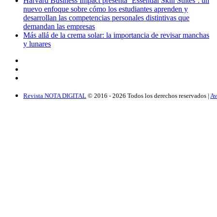
Harvard Business Impact presenta ‘Essential Skill Suites’: un
nuevo enfoque sobre cómo los estudiantes aprenden y
desarrollan las competencias personales distintivas que
demandan las empresas
Más allá de la crema solar: la importancia de revisar manchas
y lunares
Revista NOTA DIGITAL
© 2016 -
2026
Todos los derechos reservados |
Av