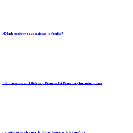
¿Dónde podré ir de vacaciones en familia?
Diferencias entre el Butano y Propano GLP: precios, formatos y usos
Cerraduras inteligentes: la última frontera de la domótica