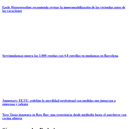
Eagle Waterproofing recomienda revisar la impermeabilización de las viviendas antes de
las vacaciones
Servimudanzas supera las 3.000 reseñas con 4,8 estrellas en mudanzas en Barcelona
Jumpstart: EE.UU. redefine la movilidad profesional con medidas que impactan a
empresas y talento
Toro Tapas inaugura su Raw Bar: una experiencia desde mediodía hasta el anochecer con
cocina abierta