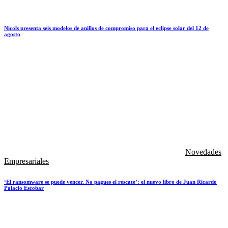
Nicols presenta seis modelos de anillos de compromiso para el eclipse solar del 12 de
agosto
Novedades
Empresariales
‘El ransomware se puede vencer. No pagues el rescate’: el nuevo libro de Juan Ricardo
Palacio Escobar