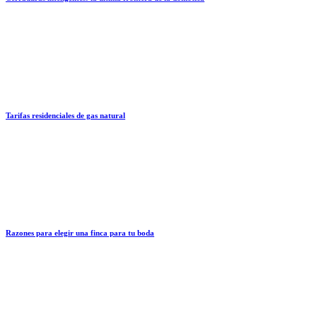
Tarifas residenciales de gas natural
Razones para elegir una finca para tu boda