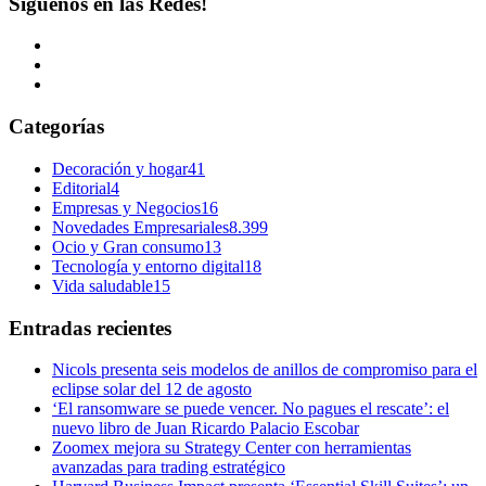
Síguenos en las Redes!
Categorías
Decoración y hogar
41
Editorial
4
Empresas y Negocios
16
Novedades Empresariales
8.399
Ocio y Gran consumo
13
Tecnología y entorno digital
18
Vida saludable
15
Entradas recientes
Nicols presenta seis modelos de anillos de compromiso para el
eclipse solar del 12 de agosto
‘El ransomware se puede vencer. No pagues el rescate’: el
nuevo libro de Juan Ricardo Palacio Escobar
Zoomex mejora su Strategy Center con herramientas
avanzadas para trading estratégico