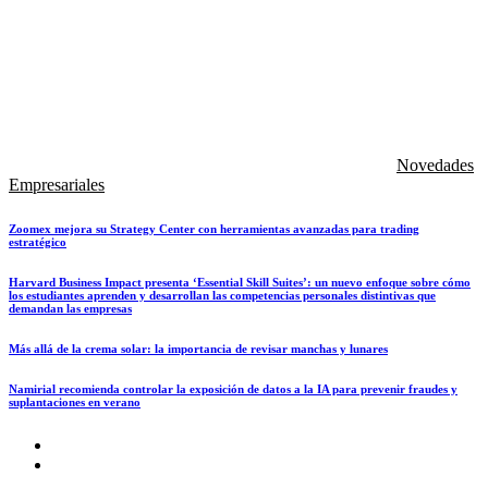
Novedades
Empresariales
Zoomex mejora su Strategy Center con herramientas avanzadas para trading
estratégico
Harvard Business Impact presenta ‘Essential Skill Suites’: un nuevo enfoque sobre cómo
los estudiantes aprenden y desarrollan las competencias personales distintivas que
demandan las empresas
Más allá de la crema solar: la importancia de revisar manchas y lunares
Namirial recomienda controlar la exposición de datos a la IA para prevenir fraudes y
suplantaciones en verano