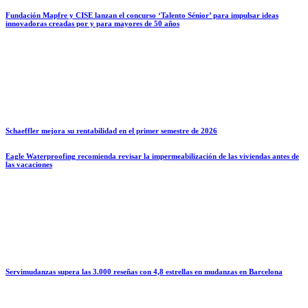
Fundación Mapfre y CISE lanzan el concurso ‘Talento Sénior’ para impulsar ideas
innovadoras creadas por y para mayores de 50 años
Schaeffler mejora su rentabilidad en el primer semestre de 2026
Eagle Waterproofing recomienda revisar la impermeabilización de las viviendas antes de
las vacaciones
Servimudanzas supera las 3.000 reseñas con 4,8 estrellas en mudanzas en Barcelona