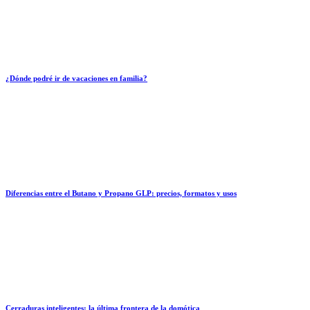
¿Dónde podré ir de vacaciones en familia?
Diferencias entre el Butano y Propano GLP: precios, formatos y usos
Cerraduras inteligentes: la última frontera de la domótica