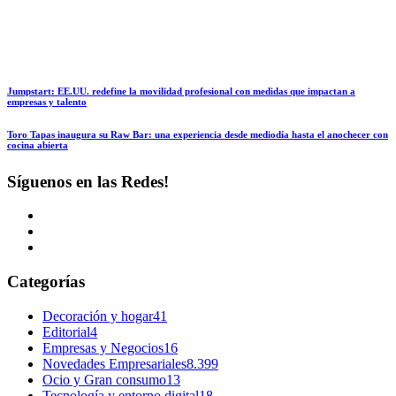
Jumpstart: EE.UU. redefine la movilidad profesional con medidas que impactan a
empresas y talento
Toro Tapas inaugura su Raw Bar: una experiencia desde mediodía hasta el anochecer con
cocina abierta
Síguenos en las Redes!
Categorías
Decoración y hogar
41
Editorial
4
Empresas y Negocios
16
Novedades Empresariales
8.399
Ocio y Gran consumo
13
Tecnología y entorno digital
18