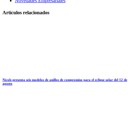
Novedades Empresariales
Artículos relacionados
Nicols presenta seis modelos de anillos de compromiso para el eclipse solar del 12 de
agosto