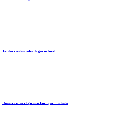
Tarifas residenciales de gas natural
Razones para elegir una finca para tu boda