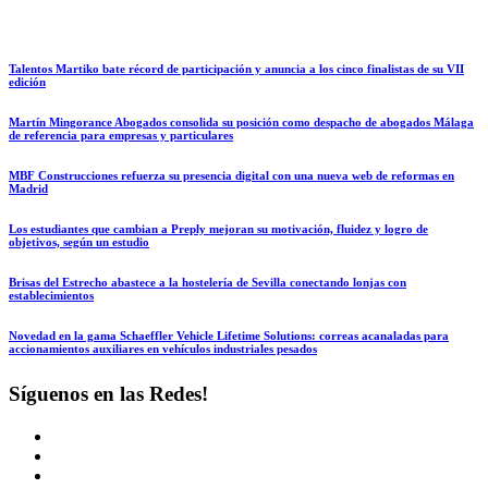
Talentos Martiko bate récord de participación y anuncia a los cinco finalistas de su VII
edición
Martín Mingorance Abogados consolida su posición como despacho de abogados Málaga
de referencia para empresas y particulares
MBF Construcciones refuerza su presencia digital con una nueva web de reformas en
Madrid
Los estudiantes que cambian a Preply mejoran su motivación, fluidez y logro de
objetivos, según un estudio
Brisas del Estrecho abastece a la hostelería de Sevilla conectando lonjas con
establecimientos
Novedad en la gama Schaeffler Vehicle Lifetime Solutions: correas acanaladas para
accionamientos auxiliares en vehículos industriales pesados
Síguenos en las Redes!