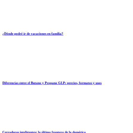
¿Dónde podré ir de vacaciones en familia?
Diferencias entre el Butano y Propano GLP: precios, formatos y usos
Cerraduras inteligentes: la última frontera de la domótica