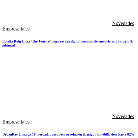
Novedades
Empresariales
Eulalia Roig lanza ‘The Journal’, una revista digital mensual de entrevistas y fotografía
editorial
Novedades
Empresariales
UrbanPay lanza en 19 mercados europeos su solución de pagos inmobiliarios: hasta 82%