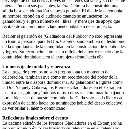
privilegio de conocerla. A través de las redes sociales y su constante
interacción con sus pacientes, la Dra. Cabrera ha construido una
sólida base de admiración y apoyo popular. El día de la ceremonia,
su nombre resonó en el auditorio cuando se anunciaron los
ganadores, y el gran número de «likes» y mensajes de apoyo que
recibió de su comunidad claramente hablaban de su impacto.
Recibir el galardón de ‘Gladiadora del Público’ no solo representa
un triunfo personal para la Dra. Cabrera, sino también un testimonio
de la importancia de la comunidad en la construcción de identidades
y logros. Su reconocimiento es un reflejo del amor y respeto que la
comunidad dominicana en el extranjero siente hacia ella.
Un mensaje de unidad y esperanza
La entrega de premios no solo proporciona un momento de
celebración, también sirve como un recordatorio del poder de la
unidad entre la diáspora dominicana. Al galardonar a figuras como
la Dra. Yaquely Cabrera, los Premios Gladiadores en el Extranjero
instan a «seguir apoyándonos unos a otros y a continuar trabajando
por el bienestar de nuestra comunidad». Cada voto, cada like y cada
expresión de cariño hacia los nominados habla del deseo colectivo
de ver brillar el talento dominicano.
Reflexiones finales sobre el evento
La décima edición de los Premios Gladiadores en el Extranjero ha
sido un rotundo éxito, reafirmando su relevancia en el calendario