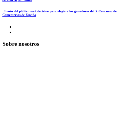
de ahorro por cobro
El voto del público será decisivo para elegir a los ganadores del X Concurso de
Cementerios de España
Sobre nosotros