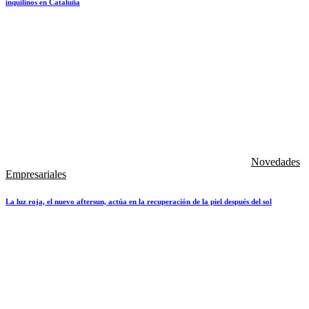
inquilinos en Cataluña
Novedades
Empresariales
La luz roja, el nuevo aftersun, actúa en la recuperación de la piel después del sol