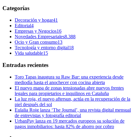
Categorías
Decoración y hogar
41
Editorial
4
Empresas y Negocios
16
Novedades Empresariales
8.388
Ocio y Gran consumo
13
Tecnología y entorno digital
18
Vida saludable
15
Entradas recientes
Toro Tapas inaugura su Raw Bar: una experiencia desde
mediodía hasta el anochecer con cocina abierta
El nuevo mapa de zonas tensionadas abre nuevos frentes
legales para propietarios e inquilinos en Cataluña
La luz roja, el nuevo aftersun, actúa en la recuperación de la
piel después del sol
Eulalia Roig lanza ‘The Journal’, una revista digital mensual
de entrevistas y fotografía editorial
UrbanPay lanza en 19 mercados europeos su solución de
pagos inmobiliarios: hasta 82% de ahorro por cobro