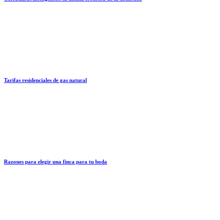
Tarifas residenciales de gas natural
Razones para elegir una finca para tu boda