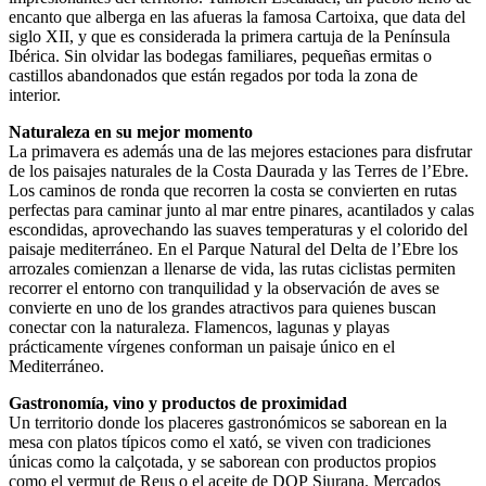
encanto que alberga en las afueras la famosa Cartoixa, que data del
siglo XII, y que es considerada la primera cartuja de la Península
Ibérica. Sin olvidar las bodegas familiares, pequeñas ermitas o
castillos abandonados que están regados por toda la zona de
interior.
Naturaleza en su mejor momento
La primavera es además una de las mejores estaciones para disfrutar
de los paisajes naturales de la Costa Daurada y las Terres de l’Ebre.
Los caminos de ronda que recorren la costa se convierten en rutas
perfectas para caminar junto al mar entre pinares, acantilados y calas
escondidas, aprovechando las suaves temperaturas y el colorido del
paisaje mediterráneo. En el Parque Natural del Delta de l’Ebre los
arrozales comienzan a llenarse de vida, las rutas ciclistas permiten
recorrer el entorno con tranquilidad y la observación de aves se
convierte en uno de los grandes atractivos para quienes buscan
conectar con la naturaleza. Flamencos, lagunas y playas
prácticamente vírgenes conforman un paisaje único en el
Mediterráneo.
Gastronomía, vino y productos de proximidad
Un territorio donde los placeres gastronómicos se saborean en la
mesa con platos típicos como el xató, se viven con tradiciones
únicas como la calçotada, y se saborean con productos propios
como el vermut de Reus o el aceite de DOP Siurana. Mercados