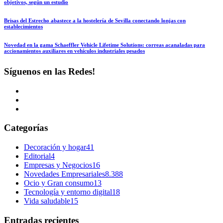
objetivos, según un estudio
Brisas del Estrecho abastece a la hostelería de Sevilla conectando lonjas con
establecimientos
Novedad en la gama Schaeffler Vehicle Lifetime Solutions: correas acanaladas para
accionamientos auxiliares en vehículos industriales pesados
Síguenos en las Redes!
Categorías
Decoración y hogar
41
Editorial
4
Empresas y Negocios
16
Novedades Empresariales
8.388
Ocio y Gran consumo
13
Tecnología y entorno digital
18
Vida saludable
15
Entradas recientes