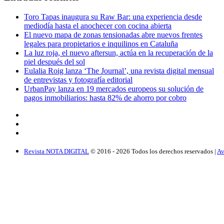
Toro Tapas inaugura su Raw Bar: una experiencia desde
mediodía hasta el anochecer con cocina abierta
El nuevo mapa de zonas tensionadas abre nuevos frentes
legales para propietarios e inquilinos en Cataluña
La luz roja, el nuevo aftersun, actúa en la recuperación de la
piel después del sol
Eulalia Roig lanza ‘The Journal’, una revista digital mensual
de entrevistas y fotografía editorial
UrbanPay lanza en 19 mercados europeos su solución de
pagos inmobiliarios: hasta 82% de ahorro por cobro
Revista NOTA DIGITAL
© 2016 -
2026
Todos los derechos reservados |
Av