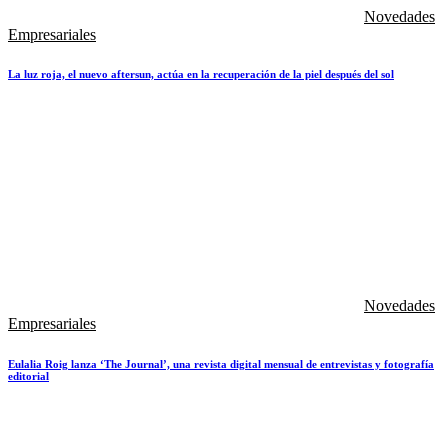
Novedades
Empresariales
La luz roja, el nuevo aftersun, actúa en la recuperación de la piel después del sol
Novedades
Empresariales
Eulalia Roig lanza ‘The Journal’, una revista digital mensual de entrevistas y fotografía
editorial