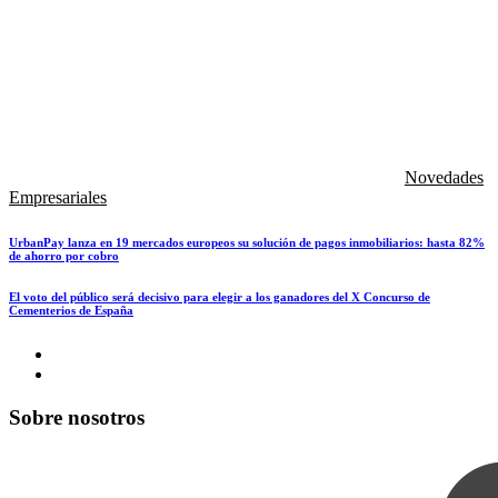
Novedades
Empresariales
UrbanPay lanza en 19 mercados europeos su solución de pagos inmobiliarios: hasta 82%
de ahorro por cobro
El voto del público será decisivo para elegir a los ganadores del X Concurso de
Cementerios de España
Sobre nosotros