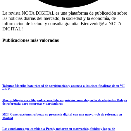
La revista NOTA DIGITAL es una plataforma de publicación sobre
las noticias diarias del mercado, la sociedad y la economía, de
información de lectura y consulta gratuita. Bienvenid@ a NOTA
DIGITAL!
Publicaciones más valoradas
Talentos Martiko bate récord de participación y anuncia a los cinco finalistas de su VII
edición
Martín Mingorance Abogados consolida su posición como despacho de abogados Málaga
de referencia para empresas y particulares
MBF Construcciones refuerza su presencia digital con una nueva web de reformas en
Madrid
Los estudiantes que cambian a Preply mejoran su motivación, fluidez y logro de