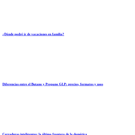
¿Dónde podré ir de vacaciones en familia?
Diferencias entre el Butano y Propano GLP: precios, formatos y usos
Cerraduras inteligentes: la última frontera de la domótica