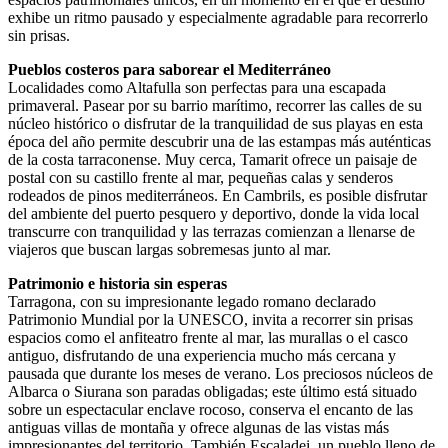
exhibe un ritmo pausado y especialmente agradable para recorrerlo
sin prisas.
Pueblos costeros para saborear el Mediterráneo
Localidades como Altafulla son perfectas para una escapada
primaveral. Pasear por su barrio marítimo, recorrer las calles de su
núcleo histórico o disfrutar de la tranquilidad de sus playas en esta
época del año permite descubrir una de las estampas más auténticas
de la costa tarraconense. Muy cerca, Tamarit ofrece un paisaje de
postal con su castillo frente al mar, pequeñas calas y senderos
rodeados de pinos mediterráneos. En Cambrils, es posible disfrutar
del ambiente del puerto pesquero y deportivo, donde la vida local
transcurre con tranquilidad y las terrazas comienzan a llenarse de
viajeros que buscan largas sobremesas junto al mar.
Patrimonio e historia sin esperas
Tarragona, con su impresionante legado romano declarado
Patrimonio Mundial por la UNESCO, invita a recorrer sin prisas
espacios como el anfiteatro frente al mar, las murallas o el casco
antiguo, disfrutando de una experiencia mucho más cercana y
pausada que durante los meses de verano. Los preciosos núcleos de
Albarca o Siurana son paradas obligadas; este último está situado
sobre un espectacular enclave rocoso, conserva el encanto de las
antiguas villas de montaña y ofrece algunas de las vistas más
impresionantes del territorio. También Escaladei, un pueblo lleno de