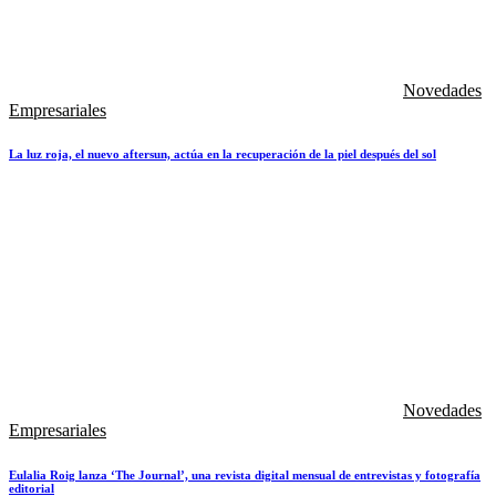
Novedades
Empresariales
La luz roja, el nuevo aftersun, actúa en la recuperación de la piel después del sol
Novedades
Empresariales
Eulalia Roig lanza ‘The Journal’, una revista digital mensual de entrevistas y fotografía
editorial