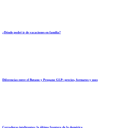
¿Dónde podré ir de vacaciones en familia?
Diferencias entre el Butano y Propano GLP: precios, formatos y usos
Cerraduras inteligentes: la última frontera de la domótica