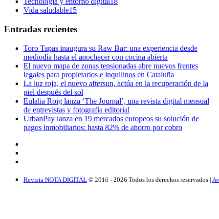
Tecnología y entorno digital
18
Vida saludable
15
Entradas recientes
Toro Tapas inaugura su Raw Bar: una experiencia desde
mediodía hasta el anochecer con cocina abierta
El nuevo mapa de zonas tensionadas abre nuevos frentes
legales para propietarios e inquilinos en Cataluña
La luz roja, el nuevo aftersun, actúa en la recuperación de la
piel después del sol
Eulalia Roig lanza ‘The Journal’, una revista digital mensual
de entrevistas y fotografía editorial
UrbanPay lanza en 19 mercados europeos su solución de
pagos inmobiliarios: hasta 82% de ahorro por cobro
Revista NOTA DIGITAL
© 2016 -
2026
Todos los derechos reservados |
Av