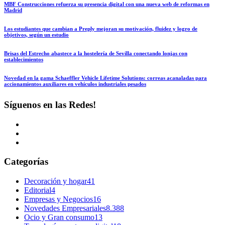
MBF Construcciones refuerza su presencia digital con una nueva web de reformas en
Madrid
Los estudiantes que cambian a Preply mejoran su motivación, fluidez y logro de
objetivos, según un estudio
Brisas del Estrecho abastece a la hostelería de Sevilla conectando lonjas con
establecimientos
Novedad en la gama Schaeffler Vehicle Lifetime Solutions: correas acanaladas para
accionamientos auxiliares en vehículos industriales pesados
Síguenos en las Redes!
Categorías
Decoración y hogar
41
Editorial
4
Empresas y Negocios
16
Novedades Empresariales
8.388
Ocio y Gran consumo
13