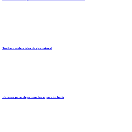
Tarifas residenciales de gas natural
Razones para elegir una finca para tu boda