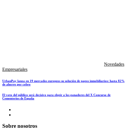
Novedades
Empresariales
UrbanPay lanza en 19 mercados europeos su solución de pagos inmobiliarios: hasta 82%
de ahorro por cobro
El voto del público será decisivo para elegir a los ganadores del X Concurso de
Cementerios de España
Sobre nosotros