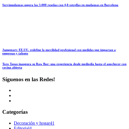
Servimudanzas supera las 3.000 reseñas con 4,8 estrellas en mudanzas en Barcelona
Jumpstart: EE.UU. redefine la movilidad profesional con medidas que impactan a
empresas y talento
Toro Tapas inaugura su Raw Bar: una experiencia desde mediodía hasta el anochecer con
cocina abierta
Síguenos en las Redes!
Categorías
Decoración y hogar
41
Editorial
4