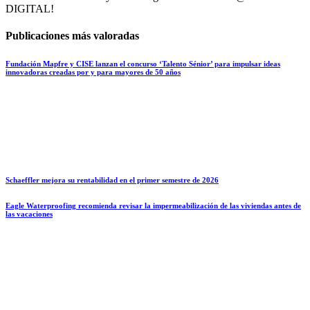
DIGITAL!
Publicaciones más valoradas
Fundación Mapfre y CISE lanzan el concurso ‘Talento Sénior’ para impulsar ideas
innovadoras creadas por y para mayores de 50 años
Schaeffler mejora su rentabilidad en el primer semestre de 2026
Eagle Waterproofing recomienda revisar la impermeabilización de las viviendas antes de
las vacaciones