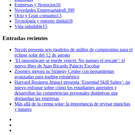
Empresas y Negocios
16
Novedades Empresariales
8.399
Ocio y Gran consumo
13
Tecnología y entorno digital
18
Vida saludable
15
Entradas recientes
Nicols presenta seis modelos de anillos de compromiso para el
eclipse solar del 12 de agosto
‘El ransomware se puede vencer. No pagues el rescate’: el
nuevo libro de Juan Ricardo Palacio Escobar
Zoomex mejora su Strategy Center con herramientas
avanzadas para trading estratégico
Harvard Business Impact presenta ‘Essential Skill Suites’: un
nuevo enfoque sobre cómo los estudiantes aprenden y
desarrollan las competencias personales distintivas que
demandan las empresas
Más allá de la crema solar: la importancia de revisar manchas
y lunares