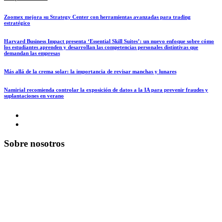
Zoomex mejora su Strategy Center con herramientas avanzadas para trading
estratégico
Harvard Business Impact presenta ‘Essential Skill Suites’: un nuevo enfoque sobre cómo
los estudiantes aprenden y desarrollan las competencias personales distintivas que
demandan las empresas
Más allá de la crema solar: la importancia de revisar manchas y lunares
Namirial recomienda controlar la exposición de datos a la IA para prevenir fraudes y
suplantaciones en verano
Sobre nosotros