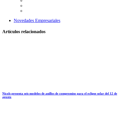
Novedades Empresariales
Artículos relacionados
Nicols presenta seis modelos de anillos de compromiso para el eclipse solar del 12 de
agosto