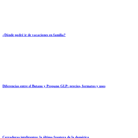
¿Dónde podré ir de vacaciones en familia?
Diferencias entre el Butano y Propano GLP: precios, formatos y usos
Cerraduras inteligentes: la última frontera de la domótica