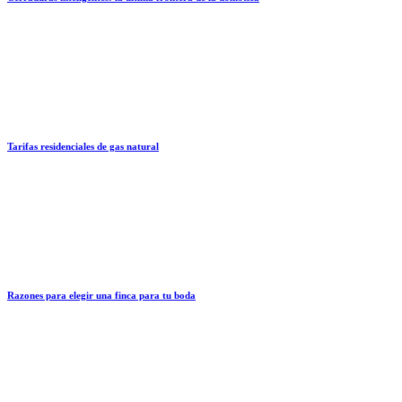
Tarifas residenciales de gas natural
Razones para elegir una finca para tu boda