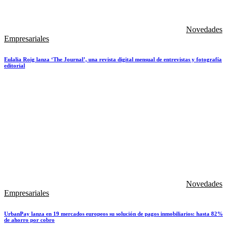
Novedades
Empresariales
Eulalia Roig lanza ‘The Journal’, una revista digital mensual de entrevistas y fotografía
editorial
Novedades
Empresariales
UrbanPay lanza en 19 mercados europeos su solución de pagos inmobiliarios: hasta 82%
de ahorro por cobro