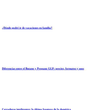
¿Dónde podré ir de vacaciones en familia?
Diferencias entre el Butano y Propano GLP: precios, formatos y usos
Cerraduras inteligentes: la última frontera de la domótica