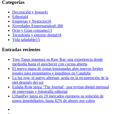
Categorías
Decoración y hogar
41
Editorial
4
Empresas y Negocios
16
Novedades Empresariales
8.388
Ocio y Gran consumo
13
Tecnología y entorno digital
18
Vida saludable
15
Entradas recientes
Toro Tapas inaugura su Raw Bar: una experiencia desde
mediodía hasta el anochecer con cocina abierta
El nuevo mapa de zonas tensionadas abre nuevos frentes
legales para propietarios e inquilinos en Cataluña
La luz roja, el nuevo aftersun, actúa en la recuperación de la
piel después del sol
Eulalia Roig lanza ‘The Journal’, una revista digital mensual
de entrevistas y fotografía editorial
UrbanPay lanza en 19 mercados europeos su solución de
pagos inmobiliarios: hasta 82% de ahorro por cobro