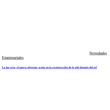
Novedades
Empresariales
La luz roja, el nuevo aftersun, actúa en la recuperación de la piel después del sol