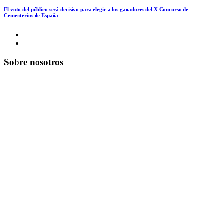
El voto del público será decisivo para elegir a los ganadores del X Concurso de
Cementerios de España
Sobre nosotros