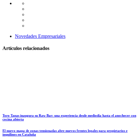
Novedades Empresariales
Artículos relacionados
Toro Tapas inaugura su Raw Bar: una experiencia desde mediodía hasta el anochecer con
cocina abierta
El nuevo mapa de zonas tensionadas abre nuevos frentes legales para propietarios e
inquilinos en Cataluña