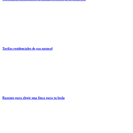
Tarifas residenciales de gas natural
Razones para elegir una finca para tu boda