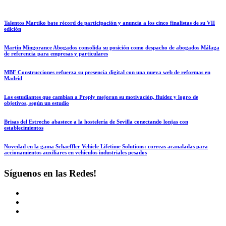
Talentos Martiko bate récord de participación y anuncia a los cinco finalistas de su VII
edición
Martín Mingorance Abogados consolida su posición como despacho de abogados Málaga
de referencia para empresas y particulares
MBF Construcciones refuerza su presencia digital con una nueva web de reformas en
Madrid
Los estudiantes que cambian a Preply mejoran su motivación, fluidez y logro de
objetivos, según un estudio
Brisas del Estrecho abastece a la hostelería de Sevilla conectando lonjas con
establecimientos
Novedad en la gama Schaeffler Vehicle Lifetime Solutions: correas acanaladas para
accionamientos auxiliares en vehículos industriales pesados
Síguenos en las Redes!