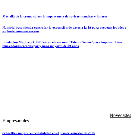
Más allá de la crema solar: la importancia de revisar manchas y lunares
Namirial recomienda controlar la exposición de datos a la IA para prevenir fraudes y
suplantaciones en verano
Fundación Mapfre y CISE lanzan el concurso ‘Talento Sénior’ para impulsar ideas
innovadoras creadas por y para mayores de 50 años
Novedades
Empresariales
Schaeffler mejora su rentabilidad en el primer semestre de 2026