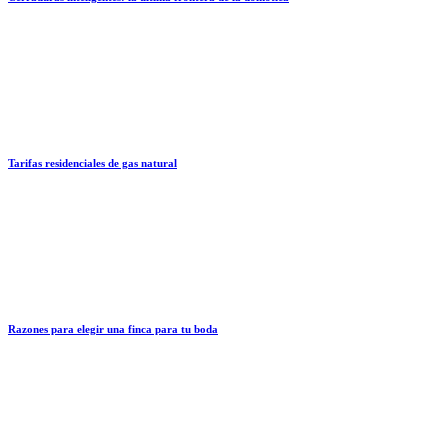
Tarifas residenciales de gas natural
Razones para elegir una finca para tu boda