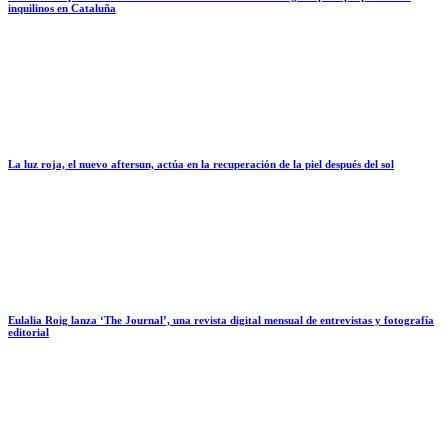
inquilinos en Cataluña
La luz roja, el nuevo aftersun, actúa en la recuperación de la piel después del sol
Eulalia Roig lanza ‘The Journal’, una revista digital mensual de entrevistas y fotografía
editorial