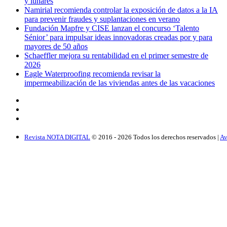
y lunares
Namirial recomienda controlar la exposición de datos a la IA
para prevenir fraudes y suplantaciones en verano
Fundación Mapfre y CISE lanzan el concurso ‘Talento
Sénior’ para impulsar ideas innovadoras creadas por y para
mayores de 50 años
Schaeffler mejora su rentabilidad en el primer semestre de
2026
Eagle Waterproofing recomienda revisar la
impermeabilización de las viviendas antes de las vacaciones
Revista NOTA DIGITAL
© 2016 -
2026
Todos los derechos reservados |
Av