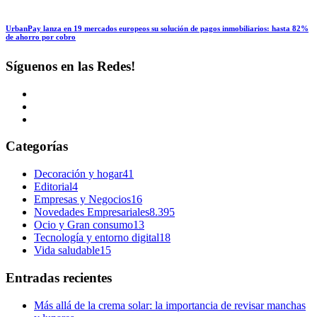
UrbanPay lanza en 19 mercados europeos su solución de pagos inmobiliarios: hasta 82%
de ahorro por cobro
Síguenos en las Redes!
Categorías
Decoración y hogar
41
Editorial
4
Empresas y Negocios
16
Novedades Empresariales
8.395
Ocio y Gran consumo
13
Tecnología y entorno digital
18
Vida saludable
15
Entradas recientes
Más allá de la crema solar: la importancia de revisar manchas