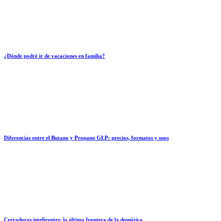
¿Dónde podré ir de vacaciones en familia?
Diferencias entre el Butano y Propano GLP: precios, formatos y usos
Cerraduras inteligentes: la última frontera de la domótica