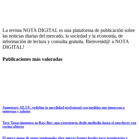
La revista NOTA DIGITAL es una plataforma de publicación sobre
las noticias diarias del mercado, la sociedad y la economía, de
información de lectura y consulta gratuita. Bienvenid@ a NOTA
DIGITAL!
Publicaciones más valoradas
Jumpstart: EE.UU. redefine la movilidad profesional con medidas que impactan a
empresas y talento
Toro Tapas inaugura su Raw Bar: una experiencia desde mediodía hasta el anochecer con
cocina abierta
El nuevo mapa de zonas tensionadas abre nuevos frentes legales para propietarios e