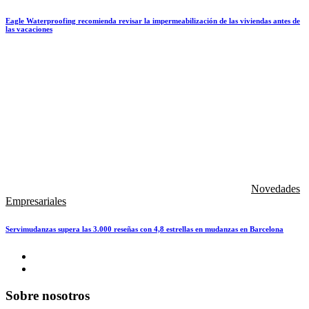
Eagle Waterproofing recomienda revisar la impermeabilización de las viviendas antes de
las vacaciones
Novedades
Empresariales
Servimudanzas supera las 3.000 reseñas con 4,8 estrellas en mudanzas en Barcelona
Sobre nosotros