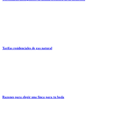
Tarifas residenciales de gas natural
Razones para elegir una finca para tu boda