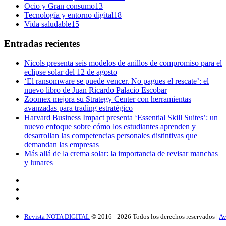
Ocio y Gran consumo
13
Tecnología y entorno digital
18
Vida saludable
15
Entradas recientes
Nicols presenta seis modelos de anillos de compromiso para el
eclipse solar del 12 de agosto
‘El ransomware se puede vencer. No pagues el rescate’: el
nuevo libro de Juan Ricardo Palacio Escobar
Zoomex mejora su Strategy Center con herramientas
avanzadas para trading estratégico
Harvard Business Impact presenta ‘Essential Skill Suites’: un
nuevo enfoque sobre cómo los estudiantes aprenden y
desarrollan las competencias personales distintivas que
demandan las empresas
Más allá de la crema solar: la importancia de revisar manchas
y lunares
Revista NOTA DIGITAL
© 2016 -
2026
Todos los derechos reservados |
Av