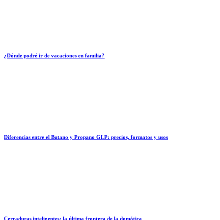
¿Dónde podré ir de vacaciones en familia?
Diferencias entre el Butano y Propano GLP: precios, formatos y usos
Cerraduras inteligentes: la última frontera de la domótica