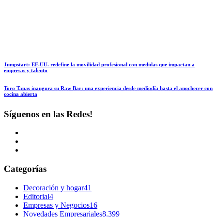
Jumpstart: EE.UU. redefine la movilidad profesional con medidas que impactan a
empresas y talento
Toro Tapas inaugura su Raw Bar: una experiencia desde mediodía hasta el anochecer con
cocina abierta
Síguenos en las Redes!
Categorías
Decoración y hogar
41
Editorial
4
Empresas y Negocios
16
Novedades Empresariales
8.399