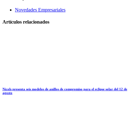
Novedades Empresariales
Artículos relacionados
Nicols presenta seis modelos de anillos de compromiso para el eclipse solar del 12 de
agosto