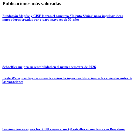
Publicaciones más valoradas
Fundación Mapfre y CISE lanzan el concurso ‘Talento Sénior’ para impulsar ideas
innovadoras creadas por y para mayores de 50 años
Schaeffler mejora su rentabilidad en el primer semestre de 2026
Eagle Waterproofing recomienda revisar la impermeabilización de las viviendas antes de
las vacaciones
Servimudanzas supera las 3.000 reseñas con 4,8 estrellas en mudanzas en Barcelona