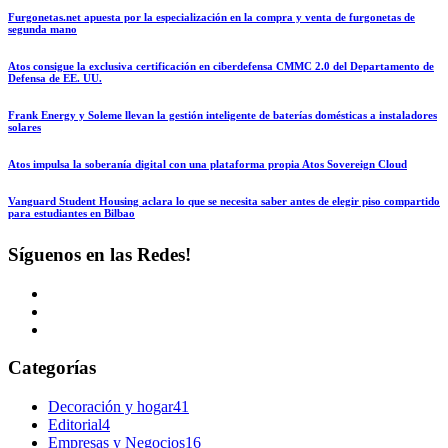
Furgonetas.net apuesta por la especialización en la compra y venta de furgonetas de
segunda mano
Atos consigue la exclusiva certificación en ciberdefensa CMMC 2.0 del Departamento de
Defensa de EE. UU.
Frank Energy y Soleme llevan la gestión inteligente de baterías domésticas a instaladores
solares
Atos impulsa la soberanía digital con una plataforma propia Atos Sovereign Cloud
Vanguard Student Housing aclara lo que se necesita saber antes de elegir piso compartido
para estudiantes en Bilbao
Síguenos en las Redes!
Categorías
Decoración y hogar
41
Editorial
4
Empresas y Negocios
16