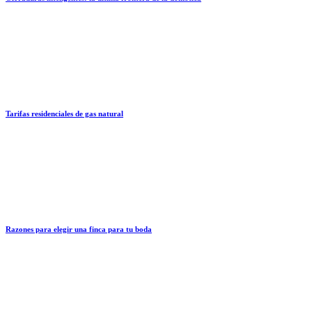
Tarifas residenciales de gas natural
Razones para elegir una finca para tu boda