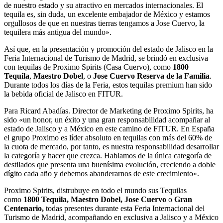
de nuestro estado y su atractivo en mercados internacionales. El
tequila es, sin duda, un excelente embajador de México y estamos
orgullosos de que en nuestras tierras tengamos a Jose Cuervo, la
tequilera más antigua del mundo».
Así que, en la presentación y promoción del estado de Jalisco en la
Feria Internacional de Turismo de Madrid, se brindó en exclusiva
con tequilas de Proximo Spirits (Casa Cuervo), como
1800
Tequila
,
Maestro Dobel
, o
Jose Cuervo Reserva de la Familia
.
Durante todos los días de la Feria, estos tequilas premium han sido
la bebida oficial de Jalisco en FITUR.
Para Ricard Abadías. Director de Marketing de Proximo Spirits, ha
sido «un honor, un éxito y una gran responsabilidad acompañar al
estado de Jalisco y a México en este camino de FITUR. En España
el grupo Proximo es líder absoluto en tequilas con más del 60% de
la cuota de mercado, por tanto, es nuestra responsabilidad desarrollar
la categoría y hacer que crezca. Hablamos de la única categoría de
destilados que presenta una buenísima evolución, creciendo a doble
dígito cada año y debemos abanderarnos de este crecimiento».
Proximo Spirits, distrubuye en todo el mundo sus Tequilas
como
1800 Tequila, Maestro Dobel, Jose Cuervo
o
Gran
Centenario,
todas presentes durante esta Feria Internacional del
Turismo de Madrid, acompañando en exclusiva a Jalisco y a México