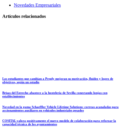
Novedades Empresariales
Artículos relacionados
Los estudiantes que cambian a Preply mejoran su motivación, fluidez y logro de
objetivos, según un estudio
Brisas del Estrecho abastece a la hostelería de Sevilla conectando lonjas con
establecimientos
Novedad en la gama Schaeffler Vehicle Lifetime Solutions: correas acanaladas para
accionamientos auxiliares en vehículos industriales pesados
COSITAL valora positivamente el nuevo modelo de colaboración para reforzar la
capacidad técnica de los ayuntamientos