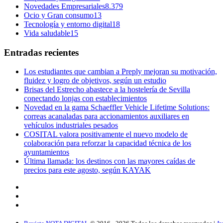
Novedades Empresariales
8.379
Ocio y Gran consumo
13
Tecnología y entorno digital
18
Vida saludable
15
Entradas recientes
Los estudiantes que cambian a Preply mejoran su motivación,
fluidez y logro de objetivos, según un estudio
Brisas del Estrecho abastece a la hostelería de Sevilla
conectando lonjas con establecimientos
Novedad en la gama Schaeffler Vehicle Lifetime Solutions:
correas acanaladas para accionamientos auxiliares en
vehículos industriales pesados
COSITAL valora positivamente el nuevo modelo de
colaboración para reforzar la capacidad técnica de los
ayuntamientos
Última llamada: los destinos con las mayores caídas de
precios para este agosto, según KAYAK