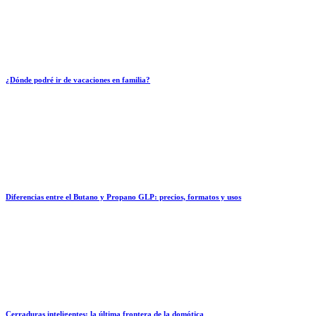
¿Dónde podré ir de vacaciones en familia?
Diferencias entre el Butano y Propano GLP: precios, formatos y usos
Cerraduras inteligentes: la última frontera de la domótica