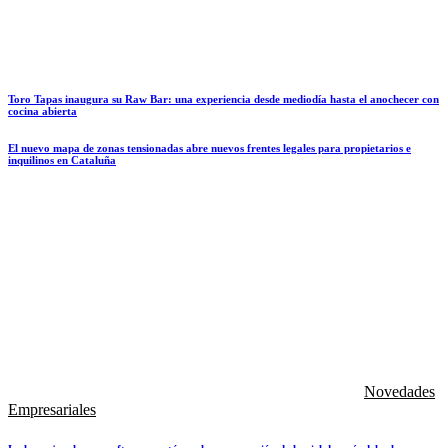
Toro Tapas inaugura su Raw Bar: una experiencia desde mediodía hasta el anochecer con
cocina abierta
El nuevo mapa de zonas tensionadas abre nuevos frentes legales para propietarios e
inquilinos en Cataluña
Novedades
Empresariales