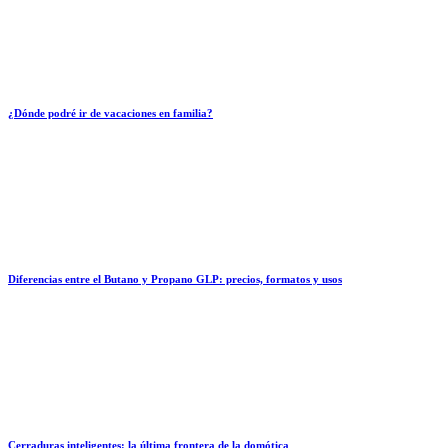
¿Dónde podré ir de vacaciones en familia?
Diferencias entre el Butano y Propano GLP: precios, formatos y usos
Cerraduras inteligentes: la última frontera de la domótica