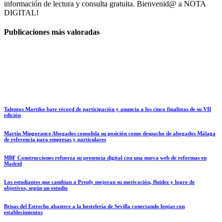
información de lectura y consulta gratuita. Bienvenid@ a NOTA
DIGITAL!
Publicaciones más valoradas
Talentos Martiko bate récord de participación y anuncia a los cinco finalistas de su VII
edición
Martín Mingorance Abogados consolida su posición como despacho de abogados Málaga
de referencia para empresas y particulares
MBF Construcciones refuerza su presencia digital con una nueva web de reformas en
Madrid
Los estudiantes que cambian a Preply mejoran su motivación, fluidez y logro de
objetivos, según un estudio
Brisas del Estrecho abastece a la hostelería de Sevilla conectando lonjas con
establecimientos