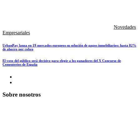
Novedades
Empresariales
UrbanPay lanza en 19 mercados europeos su solución de pagos inmobiliarios: hasta 82%
de ahorro por cobro
El voto del público será decisivo para elegir a los ganadores del X Concurso de
Cementerios de España
Sobre nosotros