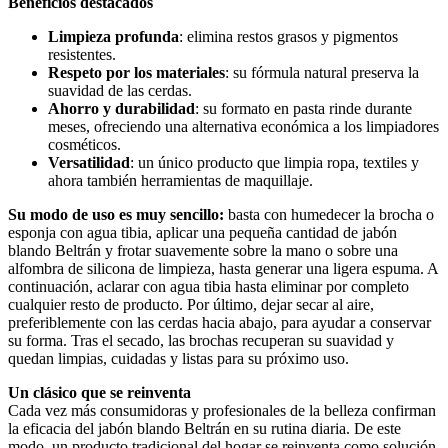
Beneficios destacados
Limpieza profunda
: elimina restos grasos y pigmentos
resistentes.
Respeto por los materiales
: su fórmula natural preserva la
suavidad de las cerdas.
Ahorro y durabilidad
: su formato en pasta rinde durante
meses, ofreciendo una alternativa económica a los limpiadores
cosméticos.
Versatilidad
: un único producto que limpia ropa, textiles y
ahora también herramientas de maquillaje.
Su modo de uso es muy sencillo:
basta con humedecer la brocha o
esponja con agua tibia, aplicar una pequeña cantidad de jabón
blando Beltrán y frotar suavemente sobre la mano o sobre una
alfombra de silicona de limpieza, hasta generar una ligera espuma. A
continuación, aclarar con agua tibia hasta eliminar por completo
cualquier resto de producto. Por último, dejar secar al aire,
preferiblemente con las cerdas hacia abajo, para ayudar a conservar
su forma. Tras el secado, las brochas recuperan su suavidad y
quedan limpias, cuidadas y listas para su próximo uso.
Un clásico que se reinventa
Cada vez más consumidoras y profesionales de la belleza confirman
la eficacia del jabón blando Beltrán en su rutina diaria. De este
modo, un producto tradicional del hogar se reinventa como solución