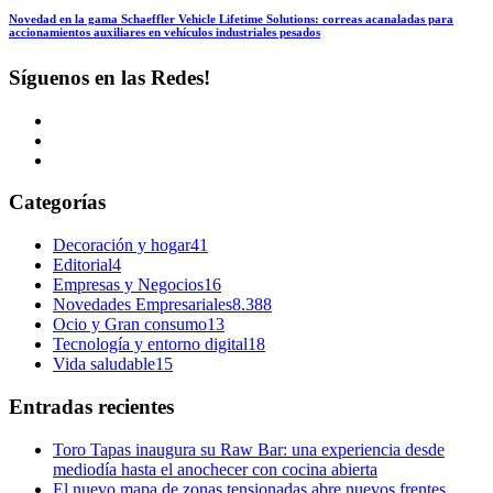
Novedad en la gama Schaeffler Vehicle Lifetime Solutions: correas acanaladas para
accionamientos auxiliares en vehículos industriales pesados
Síguenos en las Redes!
Categorías
Decoración y hogar
41
Editorial
4
Empresas y Negocios
16
Novedades Empresariales
8.388
Ocio y Gran consumo
13
Tecnología y entorno digital
18
Vida saludable
15
Entradas recientes
Toro Tapas inaugura su Raw Bar: una experiencia desde
mediodía hasta el anochecer con cocina abierta
El nuevo mapa de zonas tensionadas abre nuevos frentes