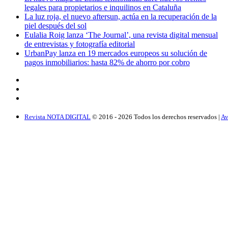
legales para propietarios e inquilinos en Cataluña
La luz roja, el nuevo aftersun, actúa en la recuperación de la
piel después del sol
Eulalia Roig lanza ‘The Journal’, una revista digital mensual
de entrevistas y fotografía editorial
UrbanPay lanza en 19 mercados europeos su solución de
pagos inmobiliarios: hasta 82% de ahorro por cobro
Revista NOTA DIGITAL
© 2016 -
2026
Todos los derechos reservados |
Av