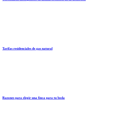
Tarifas residenciales de gas natural
Razones para elegir una finca para tu boda