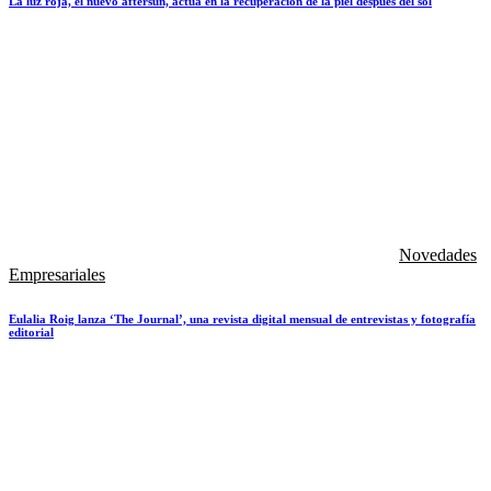
La luz roja, el nuevo aftersun, actúa en la recuperación de la piel después del sol
Novedades
Empresariales
Eulalia Roig lanza ‘The Journal’, una revista digital mensual de entrevistas y fotografía
editorial