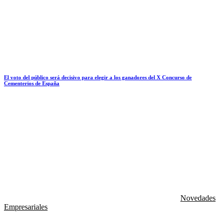
El voto del público será decisivo para elegir a los ganadores del X Concurso de
Cementerios de España
Novedades
Empresariales