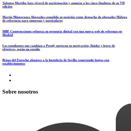
Talentos Martiko bate récord de participación y anuncia a los cinco finalistas de su VII
edición
Martín Mingorance Abogados consolida su posición como despacho de abogados Málaga
de referencia para empresas y particulares
MBF Construcciones refuerza su presencia digital con una nueva web de reformas en
Madrid
Los estudiantes que cambian a Preply mejoran su motivación, fluidez y logro de
objetivos, según un estudio
Brisas del Estrecho abastece a la hostelería de Sevilla conectando lonjas con
establecimientos
Sobre nosotros