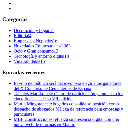
Categorías
Decoración y hogar
41
Editorial
4
Empresas y Negocios
16
Novedades Empresariales
8.383
Ocio y Gran consumo
13
Tecnología y entorno digital
18
Vida saludable
15
Entradas recientes
El voto del público será decisivo para elegir a los ganadores
del X Concurso de Cementerios de España
Talentos Martiko bate récord de participación y anuncia a los
cinco finalistas de su VII edición
Martín Mingorance Abogados consolida su posición como
despacho de abogados Málaga de referencia para empresas y
particulares
MBF Construcciones refuerza su presencia digital con una
nueva web de reformas en Madrid