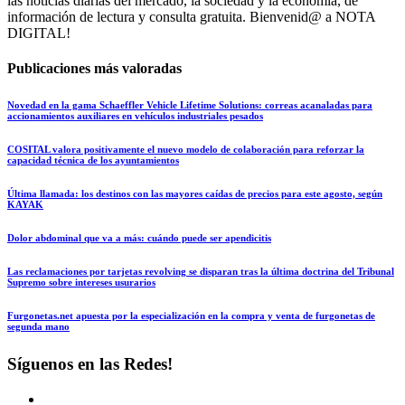
las noticias diarias del mercado, la sociedad y la economía, de
información de lectura y consulta gratuita. Bienvenid@ a NOTA
DIGITAL!
Publicaciones más valoradas
Novedad en la gama Schaeffler Vehicle Lifetime Solutions: correas acanaladas para
accionamientos auxiliares en vehículos industriales pesados
COSITAL valora positivamente el nuevo modelo de colaboración para reforzar la
capacidad técnica de los ayuntamientos
Última llamada: los destinos con las mayores caídas de precios para este agosto, según
KAYAK
Dolor abdominal que va a más: cuándo puede ser apendicitis
Las reclamaciones por tarjetas revolving se disparan tras la última doctrina del Tribunal
Supremo sobre intereses usurarios
Furgonetas.net apuesta por la especialización en la compra y venta de furgonetas de
segunda mano
Síguenos en las Redes!