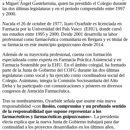
a Miguel Ángel Gastelurrutia, quien ha presidido el Colegio durante
las dos últimas legislaturas y en el periodo comprendido entre 1997
y 2000.
Nacida el 26 de octubre de 1977, Izaro Oyarbide es licenciada en
Farmacia por la Universidad del País Vasco (EHU), donde cursó
sus estudios entre 1995 y 2000. Desde 2001 desarrolla su labor
profesional como farmacéutica comunitaria en Bergara y es titular de
su farmacia en este municipio guipuzcoano desde 2014.
Además de su trayectoria profesional, cuenta con formación
especializada como experta en Farmacia Práctica Asistencial y en
Farmacia Sostenible por la EHU. En el ámbito colegial, ha formado
parte de la Junta de Gobierno del COFG durante las dos últimas
legislaturas como vocal y ha ejercido como coordinadora social del
Colegio. Asimismo, integra la Comisión Sociosanitaria del Alto
Deba y ha participado con comunicaciones y pósteres en diversos
congresos de Atención Farmacéutica.
Tras su nombramiento, Oyarbide señala que asume esta nueva
responsabilidad «con
ilusión, compromiso y un profundo sentido
de la responsabilidad que supone representar a los
farmacéuticos y farmacéuticas guipuzcoanos
«. La presidenta
electa explica que la nueva Junta de Gobierno trabajará para dar
continuidad a los proyectos desarrollados en los últimos años,