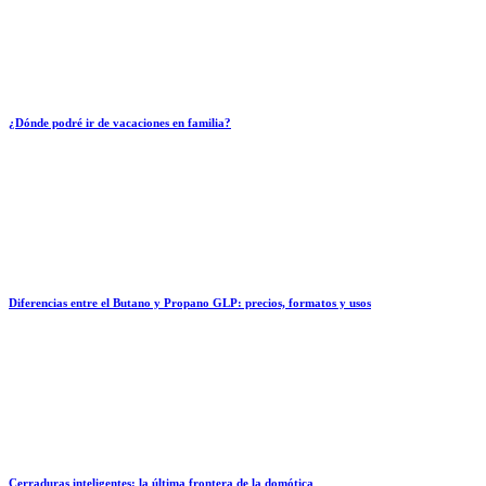
¿Dónde podré ir de vacaciones en familia?
Diferencias entre el Butano y Propano GLP: precios, formatos y usos
Cerraduras inteligentes: la última frontera de la domótica