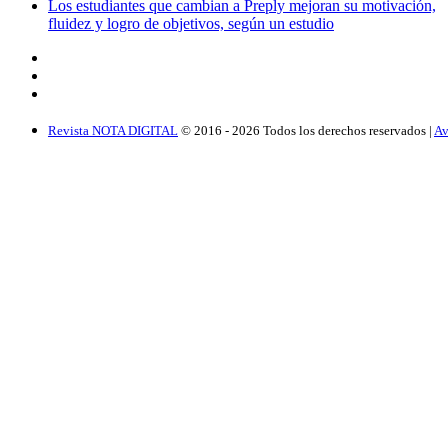
Los estudiantes que cambian a Preply mejoran su motivación,
fluidez y logro de objetivos, según un estudio
Revista NOTA DIGITAL
© 2016 -
2026
Todos los derechos reservados |
Av