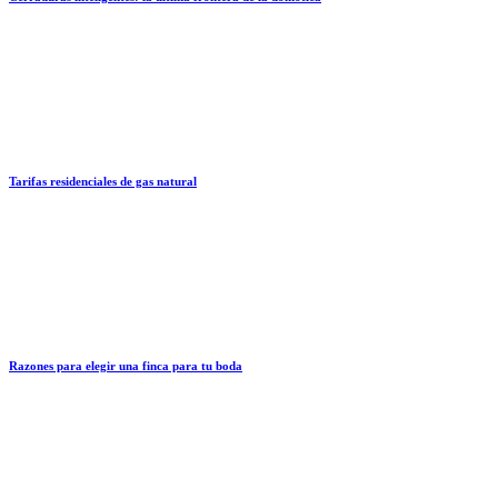
Tarifas residenciales de gas natural
Razones para elegir una finca para tu boda