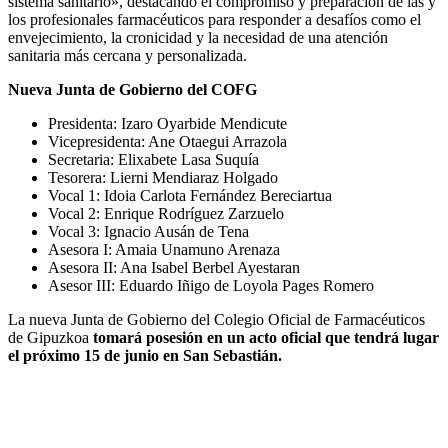
sistema sanitario», destacando el compromiso y preparación de las y
los profesionales farmacéuticos para responder a desafíos como el
envejecimiento, la cronicidad y la necesidad de una atención
sanitaria más cercana y personalizada.
Nueva Junta de Gobierno del COFG
Presidenta: Izaro Oyarbide Mendicute
Vicepresidenta: Ane Otaegui Arrazola
Secretaria: Elixabete Lasa Suquía
Tesorera: Lierni Mendiaraz Holgado
Vocal 1: Idoia Carlota Fernández Bereciartua
Vocal 2: Enrique Rodríguez Zarzuelo
Vocal 3: Ignacio Ausán de Tena
Asesora I: Amaia Unamuno Arenaza
Asesora II: Ana Isabel Berbel Ayestaran
Asesor III: Eduardo Iñigo de Loyola Pages Romero
La nueva Junta de Gobierno del Colegio Oficial de Farmacéuticos
de Gipuzkoa
tomará posesión en un acto oficial que tendrá lugar
el próximo 15 de junio en San Sebastián.