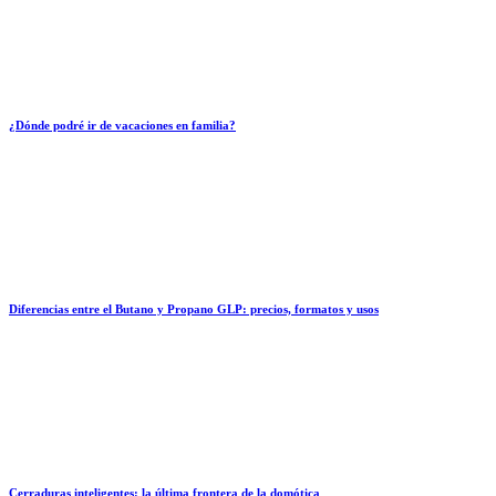
¿Dónde podré ir de vacaciones en familia?
Diferencias entre el Butano y Propano GLP: precios, formatos y usos
Cerraduras inteligentes: la última frontera de la domótica