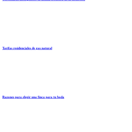
Tarifas residenciales de gas natural
Razones para elegir una finca para tu boda