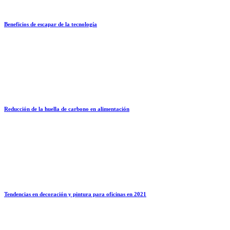
Beneficios de escapar de la tecnología
Reducción de la huella de carbono en alimentación
Tendencias en decoración y pintura para oficinas en 2021