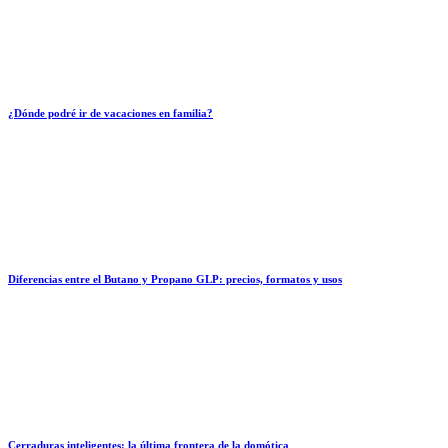
¿Dónde podré ir de vacaciones en familia?
Diferencias entre el Butano y Propano GLP: precios, formatos y usos
Cerraduras inteligentes: la última frontera de la domótica