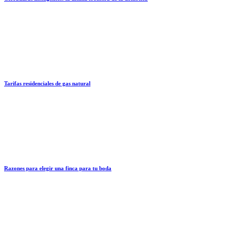
Tarifas residenciales de gas natural
Razones para elegir una finca para tu boda