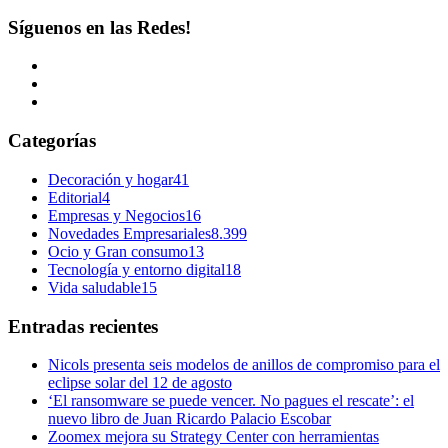
Síguenos en las Redes!
Categorías
Decoración y hogar
41
Editorial
4
Empresas y Negocios
16
Novedades Empresariales
8.399
Ocio y Gran consumo
13
Tecnología y entorno digital
18
Vida saludable
15
Entradas recientes
Nicols presenta seis modelos de anillos de compromiso para el
eclipse solar del 12 de agosto
‘El ransomware se puede vencer. No pagues el rescate’: el
nuevo libro de Juan Ricardo Palacio Escobar
Zoomex mejora su Strategy Center con herramientas