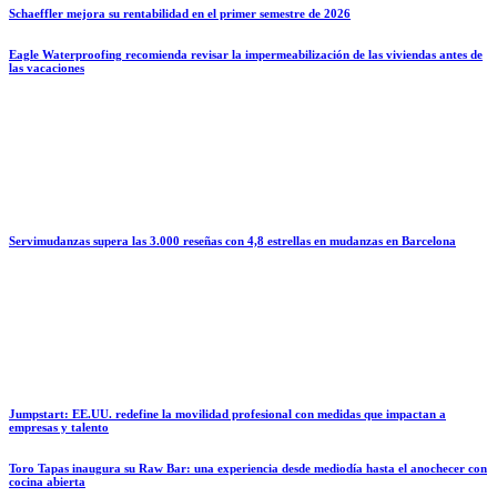
Schaeffler mejora su rentabilidad en el primer semestre de 2026
Eagle Waterproofing recomienda revisar la impermeabilización de las viviendas antes de
las vacaciones
Servimudanzas supera las 3.000 reseñas con 4,8 estrellas en mudanzas en Barcelona
Jumpstart: EE.UU. redefine la movilidad profesional con medidas que impactan a
empresas y talento
Toro Tapas inaugura su Raw Bar: una experiencia desde mediodía hasta el anochecer con
cocina abierta