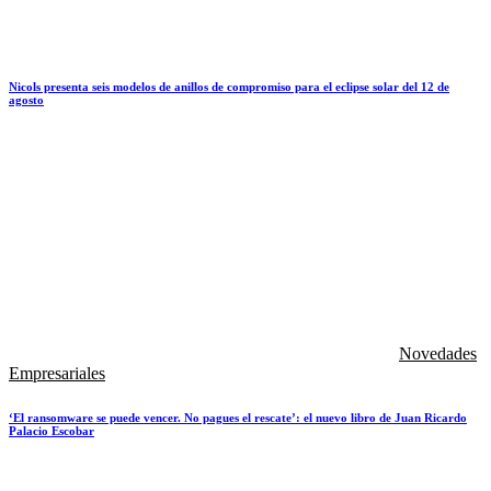
Nicols presenta seis modelos de anillos de compromiso para el eclipse solar del 12 de
agosto
Novedades
Empresariales
‘El ransomware se puede vencer. No pagues el rescate’: el nuevo libro de Juan Ricardo
Palacio Escobar