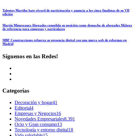
Talentos Martiko bate récord de participación y anuncia a los cinco finalistas de su VII
edición
Martín Mingorance Abogados consolida su posición como despacho de abogados Málaga
de referencia para empresas y particulares
MBF Construcciones refuerza su presencia digital con una nueva web de reformas en
Madrid
Síguenos en las Redes!
Categorías
Decoración y hogar
41
Editorial
4
Empresas y Negocios
16
Novedades Empresariales
8.391
Ocio y Gran consumo
13
Tecnología y entorno digital
18
Vida saludable
15