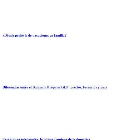
¿Dónde podré ir de vacaciones en familia?
Diferencias entre el Butano y Propano GLP: precios, formatos y usos
Cerraduras inteligentes: la última frontera de la domótica