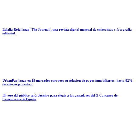
Eulalia Roig lanza ‘The Journal’, una revista digital mensual de entrevistas y fotografía
editorial
UrbanPay lanza en 19 mercados europeos su solución de pagos inmobiliarios: hasta 82%
de ahorro por cobro
El voto del público será decisivo para elegir a los ganadores del X Concurso de
Cementerios de España