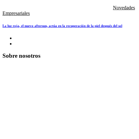
Novedades
Empresariales
La luz roja, el nuevo aftersun, actúa en la recuperación de la piel después del sol
Sobre nosotros