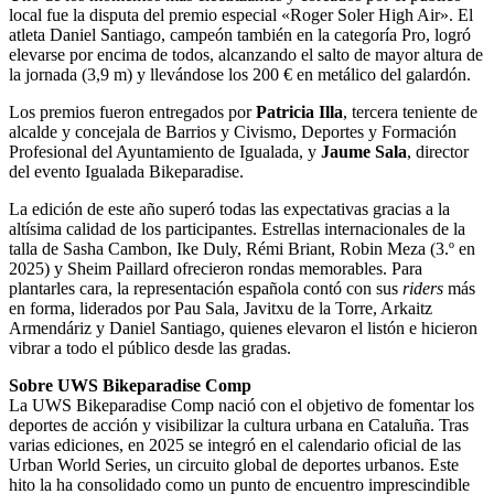
local fue la disputa del premio especial «Roger Soler High Air». El
atleta Daniel Santiago, campeón también en la categoría Pro, logró
elevarse por encima de todos, alcanzando el salto de mayor altura de
la jornada (3,9 m) y llevándose los 200 € en metálico del galardón.
Los premios fueron entregados por
Patricia Illa
, tercera teniente de
alcalde y concejala de Barrios y Civismo, Deportes y Formación
Profesional del Ayuntamiento de Igualada, y
Jaume Sala
, director
del evento Igualada Bikeparadise.
La edición de este año superó todas las expectativas gracias a la
altísima calidad de los participantes. Estrellas internacionales de la
talla de Sasha Cambon, Ike Duly, Rémi Briant, Robin Meza (3.º en
2025) y Sheim Paillard ofrecieron rondas memorables. Para
plantarles cara, la representación española contó con sus
riders
más
en forma, liderados por Pau Sala, Javitxu de la Torre, Arkaitz
Armendáriz y Daniel Santiago, quienes elevaron el listón e hicieron
vibrar a todo el público desde las gradas.
Sobre UWS Bikeparadise Comp
La UWS Bikeparadise Comp nació con el objetivo de fomentar los
deportes de acción y visibilizar la cultura urbana en Cataluña. Tras
varias ediciones, en 2025 se integró en el calendario oficial de las
Urban World Series, un circuito global de deportes urbanos. Este
hito la ha consolidado como un punto de encuentro imprescindible