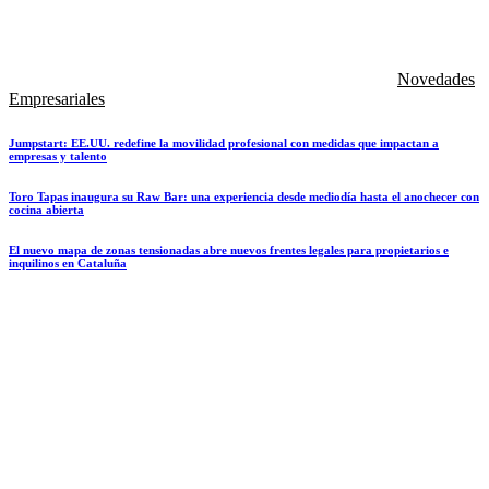
Novedades
Empresariales
Jumpstart: EE.UU. redefine la movilidad profesional con medidas que impactan a
empresas y talento
Toro Tapas inaugura su Raw Bar: una experiencia desde mediodía hasta el anochecer con
cocina abierta
El nuevo mapa de zonas tensionadas abre nuevos frentes legales para propietarios e
inquilinos en Cataluña