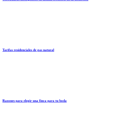
Tarifas residenciales de gas natural
Razones para elegir una finca para tu boda