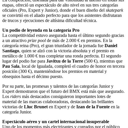
etapas, ofreció un espectáculo de alto nivel en sus tres categorías
oficiales (Pro, Expert y Junior), donde el buen diseño del
skatepark
se convirtió en el aliado perfecto para que los asistentes disfrutaran
de trucos y ejecuciones de altísima dificultad técnica.
Un podio de leyenda en la categoría Pro
La competitividad estuvo asegurada hasta el último segundo gracias
a un atractivo
prize pool
de más de 2.000 € en premios. En la
categoría reina (Pro), el gran triunfador de la jornada fue
Daniel
Santiago
, quien se alzó con la victoria absoluta y el premio en
metálico de 1.000 € tras completar una ronda perfecta. El segundo
lugar del podio fue para
Javitxu de la Torre
(500 €), mientras que
Pau Sala
, local de Igualada, completó el cuadro de honor en tercera
posición (300 €), manteniéndose los premios en material y
obsequios hasta el décimo puesto.
Por su parte, las promesas y talentos de las categorías Junior y
Expert demostraron que el futuro del BMX está más que asegurado.
Los
riders
más destacados consiguieron importantes lotes de
material de las marcas colaboradoras, destacando las brillantes
victorias de
Lluc Brunet
en Expert y de
Izan de la Fuente
en la
categoría Junior.
Espectáculo aéreo y un cartel internacional insuperable
Uno de los momentos más electrizantes y coreados por el público