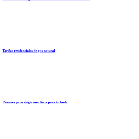
Tarifas residenciales de gas natural
Razones para elegir una finca para tu boda