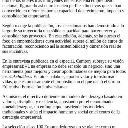
uno de los líderes más influyentes del ecosistema emprendedor
nacional, figurando así entre los cien perfiles directivos que se han
convertido en referentes por su capacidad de crecimiento, impacto y
consolidación empresarial.
Según recoge la publicación, los seleccionados han demostrado a lo
largo de su trayectoria una sólida capacidad para hacer crecer y
consolidar sus proyectos. En esta edición, además, se ha puesto el
foco en emprendedores cuya actividad supera el millón de euros de
facturación, reconociendo así la sostenibilidad y dimensión real de
sus iniciativas.
En la entrevista publicada en el especial, Campoy subraya su visión
empresarial: «Una empresa no debe ser solo un negocio, sino una
herramienta para mejorar y crear oportunidades de mejora para todos
los
stakeholders.
En otras palabras, aportar valor y transformar
vidas, que es precisamente el propósito con el que nació el Grupo
Educativo Formación Universitaria».
Asimismo, el directivo defiende un modelo de liderazgo basado en
valores, disciplina y resiliencia, apostando por el denominado
«metaliderazgo», un enfoque que trasciende los modelos
tradicionales y sitúa el impacto humano y social en el centro de la
estrategia empresarial.
La selección «Lxs 100 Emprendedorxs» no se plantea como un