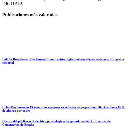
DIGITAL!
Publicaciones más valoradas
Eulalia Roig lanza ‘The Journal’, una revista digital mensual de entrevistas y fotografía
editorial
UrbanPay lanza en 19 mercados europeos su solución de pagos inmobiliarios: hasta 82%
de ahorro por cobro
El voto del público será decisivo para elegir a los ganadores del X Concurso de
Cementerios de España