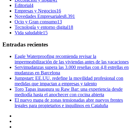
Editorial
4
Empresas y Negocios
16
Novedades Empresariales
8.391
Ocio y Gran consumo
13
Tecnología y entorno digital
18
Vida saludable
15
Entradas recientes
Eagle Waterproofing recomienda revisar la
impermeabilización de las viviendas antes de las vacaciones
Servimudanzas supera las 3.000 reseñas con 4,8 estrellas en
mudanzas en Barcelona
Jumpstart: EE.UU. redefine la movilidad profesional con
medidas que impactan a empresas y talento
Toro Tapas inaugura su Raw Bar: una experiencia desde
mediodía hasta el anochecer con cocina abierta
El nuevo mapa de zonas tensionadas abre nuevos frentes
legales para propietarios e inquilinos en Cataluña