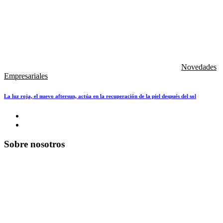
Novedades
Empresariales
La luz roja, el nuevo aftersun, actúa en la recuperación de la piel después del sol
Sobre nosotros