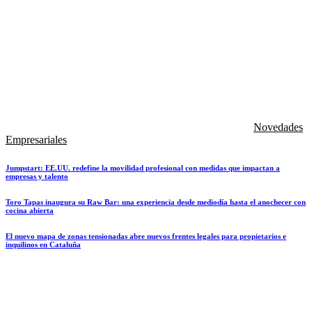
Novedades
Empresariales
Jumpstart: EE.UU. redefine la movilidad profesional con medidas que impactan a
empresas y talento
Toro Tapas inaugura su Raw Bar: una experiencia desde mediodía hasta el anochecer con
cocina abierta
El nuevo mapa de zonas tensionadas abre nuevos frentes legales para propietarios e
inquilinos en Cataluña