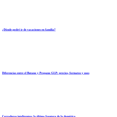
¿Dónde podré ir de vacaciones en familia?
Diferencias entre el Butano y Propano GLP: precios, formatos y usos
Cerraduras inteligentes: la última frontera de la domótica