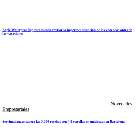
Eagle Waterproofing recomienda revisar la impermeabilización de las viviendas antes de
las vacaciones
Novedades
Empresariales
Servimudanzas supera las 3.000 reseñas con 4,8 estrellas en mudanzas en Barcelona