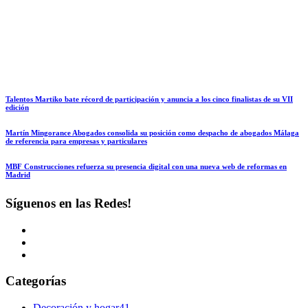
Talentos Martiko bate récord de participación y anuncia a los cinco finalistas de su VII
edición
Martín Mingorance Abogados consolida su posición como despacho de abogados Málaga
de referencia para empresas y particulares
MBF Construcciones refuerza su presencia digital con una nueva web de reformas en
Madrid
Síguenos en las Redes!
Categorías
Decoración y hogar
41