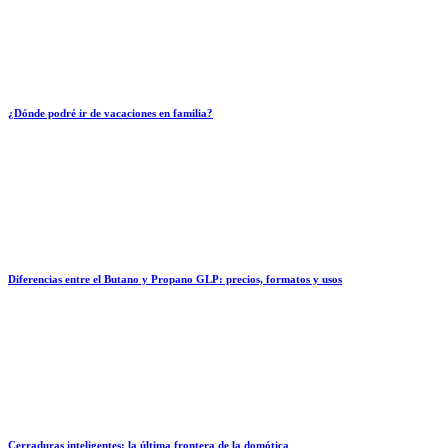
¿Dónde podré ir de vacaciones en familia?
Diferencias entre el Butano y Propano GLP: precios, formatos y usos
Cerraduras inteligentes: la última frontera de la domótica