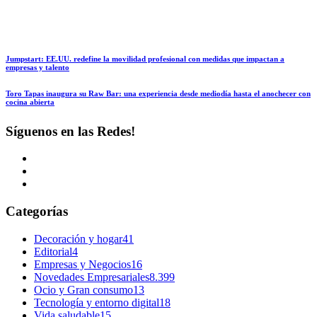
Jumpstart: EE.UU. redefine la movilidad profesional con medidas que impactan a
empresas y talento
Toro Tapas inaugura su Raw Bar: una experiencia desde mediodía hasta el anochecer con
cocina abierta
Síguenos en las Redes!
Categorías
Decoración y hogar
41
Editorial
4
Empresas y Negocios
16
Novedades Empresariales
8.399
Ocio y Gran consumo
13
Tecnología y entorno digital
18
Vida saludable
15