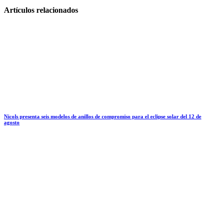
Artículos relacionados
Nicols presenta seis modelos de anillos de compromiso para el eclipse solar del 12 de
agosto