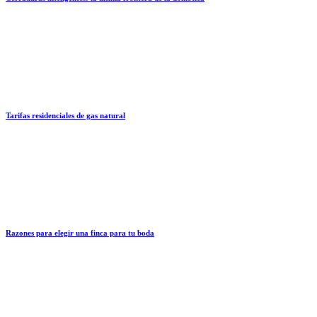
Tarifas residenciales de gas natural
Razones para elegir una finca para tu boda