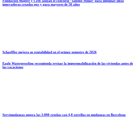
Fundación Mapfre y CISE lanzan el concurso ‘Talento Sénior’ para impulsar ideas
innovadoras creadas por y para mayores de 50 años
Schaeffler mejora su rentabilidad en el primer semestre de 2026
Eagle Waterproofing recomienda revisar la impermeabilización de las viviendas antes de
las vacaciones
Servimudanzas supera las 3.000 reseñas con 4,8 estrellas en mudanzas en Barcelona