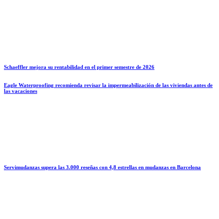
Schaeffler mejora su rentabilidad en el primer semestre de 2026
Eagle Waterproofing recomienda revisar la impermeabilización de las viviendas antes de
las vacaciones
Servimudanzas supera las 3.000 reseñas con 4,8 estrellas en mudanzas en Barcelona