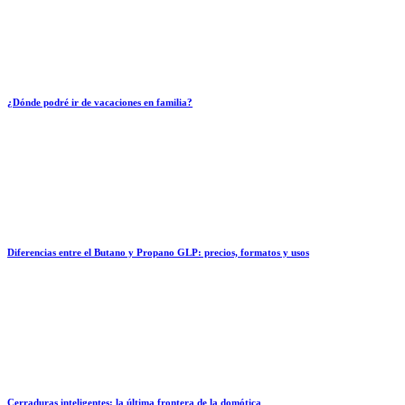
¿Dónde podré ir de vacaciones en familia?
Diferencias entre el Butano y Propano GLP: precios, formatos y usos
Cerraduras inteligentes: la última frontera de la domótica