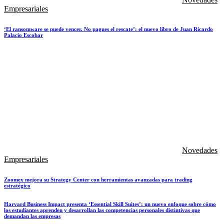
Empresariales
‘El ransomware se puede vencer. No pagues el rescate’: el nuevo libro de Juan Ricardo
Palacio Escobar
Novedades
Empresariales
Zoomex mejora su Strategy Center con herramientas avanzadas para trading
estratégico
Harvard Business Impact presenta ‘Essential Skill Suites’: un nuevo enfoque sobre cómo
los estudiantes aprenden y desarrollan las competencias personales distintivas que
demandan las empresas