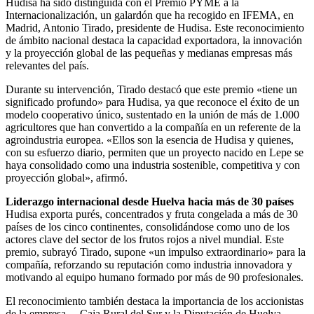
Hudisa ha sido distinguida con el Premio PYME a la
Internacionalización, un galardón que ha recogido en IFEMA, en
Madrid, Antonio Tirado, presidente de Hudisa. Este reconocimiento
de ámbito nacional destaca la capacidad exportadora, la innovación
y la proyección global de las pequeñas y medianas empresas más
relevantes del país.
Durante su intervención, Tirado destacó que este premio «tiene un
significado profundo» para Hudisa, ya que reconoce el éxito de un
modelo cooperativo único, sustentado en la unión de más de 1.000
agricultores que han convertido a la compañía en un referente de la
agroindustria europea. «Ellos son la esencia de Hudisa y quienes,
con su esfuerzo diario, permiten que un proyecto nacido en Lepe se
haya consolidado como una industria sostenible, competitiva y con
proyección global», afirmó.
Liderazgo internacional desde Huelva hacia más de 30 países
Hudisa exporta purés, concentrados y fruta congelada a más de 30
países de los cinco continentes, consolidándose como uno de los
actores clave del sector de los frutos rojos a nivel mundial. Este
premio, subrayó Tirado, supone «un impulso extraordinario» para la
compañía, reforzando su reputación como industria innovadora y
motivando al equipo humano formado por más de 90 profesionales.
El reconocimiento también destaca la importancia de los accionistas
de la empresa —Caja Rural del Sur y la Diputación de Huelva—