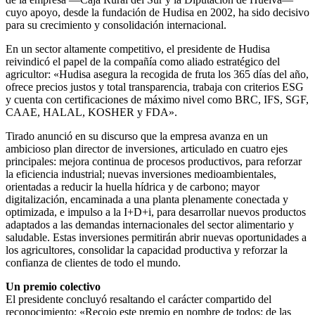
cuyo apoyo, desde la fundación de Hudisa en 2002, ha sido decisivo
para su crecimiento y consolidación internacional.
En un sector altamente competitivo, el presidente de Hudisa
reivindicó el papel de la compañía como aliado estratégico del
agricultor: «Hudisa asegura la recogida de fruta los 365 días del año,
ofrece precios justos y total transparencia, trabaja con criterios ESG
y cuenta con certificaciones de máximo nivel como BRC, IFS, SGF,
CAAE, HALAL, KOSHER y FDA».
Tirado anunció en su discurso que la empresa avanza en un
ambicioso plan director de inversiones, articulado en cuatro ejes
principales: mejora continua de procesos productivos, para reforzar
la eficiencia industrial; nuevas inversiones medioambientales,
orientadas a reducir la huella hídrica y de carbono; mayor
digitalización, encaminada a una planta plenamente conectada y
optimizada, e impulso a la I+D+i, para desarrollar nuevos productos
adaptados a las demandas internacionales del sector alimentario y
saludable. Estas inversiones permitirán abrir nuevas oportunidades a
los agricultores, consolidar la capacidad productiva y reforzar la
confianza de clientes de todo el mundo.
Un premio colectivo
El presidente concluyó resaltando el carácter compartido del
reconocimiento: «Recojo este premio en nombre de todos: de las