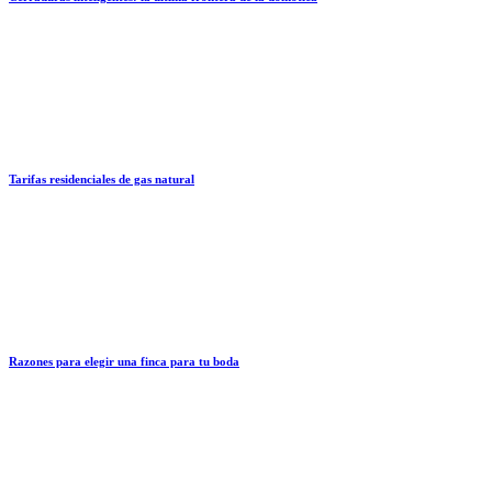
Tarifas residenciales de gas natural
Razones para elegir una finca para tu boda