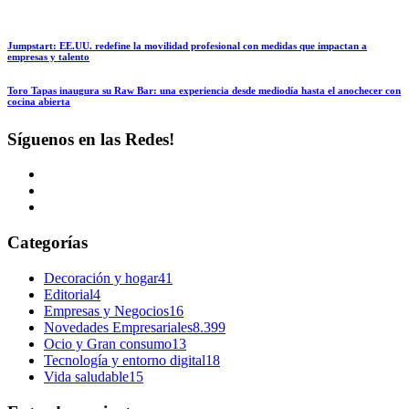
Jumpstart: EE.UU. redefine la movilidad profesional con medidas que impactan a
empresas y talento
Toro Tapas inaugura su Raw Bar: una experiencia desde mediodía hasta el anochecer con
cocina abierta
Síguenos en las Redes!
Categorías
Decoración y hogar
41
Editorial
4
Empresas y Negocios
16
Novedades Empresariales
8.399
Ocio y Gran consumo
13
Tecnología y entorno digital
18
Vida saludable
15