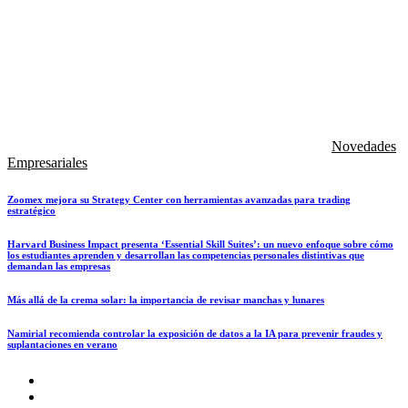
Novedades
Empresariales
Zoomex mejora su Strategy Center con herramientas avanzadas para trading
estratégico
Harvard Business Impact presenta ‘Essential Skill Suites’: un nuevo enfoque sobre cómo
los estudiantes aprenden y desarrollan las competencias personales distintivas que
demandan las empresas
Más allá de la crema solar: la importancia de revisar manchas y lunares
Namirial recomienda controlar la exposición de datos a la IA para prevenir fraudes y
suplantaciones en verano