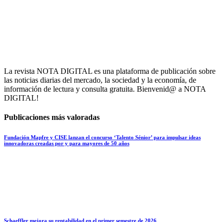
La revista NOTA DIGITAL es una plataforma de publicación sobre
las noticias diarias del mercado, la sociedad y la economía, de
información de lectura y consulta gratuita. Bienvenid@ a NOTA
DIGITAL!
Publicaciones más valoradas
Fundación Mapfre y CISE lanzan el concurso ‘Talento Sénior’ para impulsar ideas
innovadoras creadas por y para mayores de 50 años
Schaeffler mejora su rentabilidad en el primer semestre de 2026