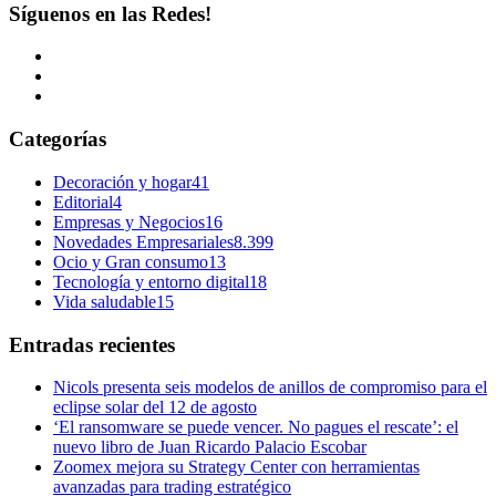
Síguenos en las Redes!
Categorías
Decoración y hogar
41
Editorial
4
Empresas y Negocios
16
Novedades Empresariales
8.399
Ocio y Gran consumo
13
Tecnología y entorno digital
18
Vida saludable
15
Entradas recientes
Nicols presenta seis modelos de anillos de compromiso para el
eclipse solar del 12 de agosto
‘El ransomware se puede vencer. No pagues el rescate’: el
nuevo libro de Juan Ricardo Palacio Escobar
Zoomex mejora su Strategy Center con herramientas
avanzadas para trading estratégico