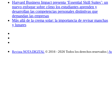
Harvard Business Impact presenta ‘Essential Skill Suites’: un
nuevo enfoque sobre cómo los estudiantes aprenden y
desarrollan las competencias personales distintivas que
demandan las empresas
Más allá de la crema solar: la importancia de revisar manchas
y lunares
Revista NOTA DIGITAL
© 2016 -
2026
Todos los derechos reservados |
Av