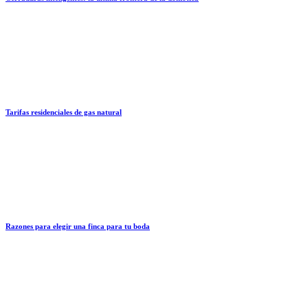
Tarifas residenciales de gas natural
Razones para elegir una finca para tu boda