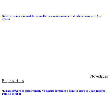
Nicols presenta seis modelos de anillos de compromiso para el eclipse solar del 12 de
agosto
Novedades
Empresariales
‘El ransomware se puede vencer. No pagues el rescate’: el nuevo libro de Juan Ricardo
Palacio Escobar