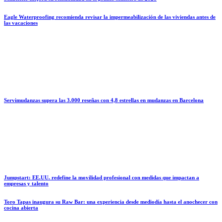
Eagle Waterproofing recomienda revisar la impermeabilización de las viviendas antes de
las vacaciones
Servimudanzas supera las 3.000 reseñas con 4,8 estrellas en mudanzas en Barcelona
Jumpstart: EE.UU. redefine la movilidad profesional con medidas que impactan a
empresas y talento
Toro Tapas inaugura su Raw Bar: una experiencia desde mediodía hasta el anochecer con
cocina abierta