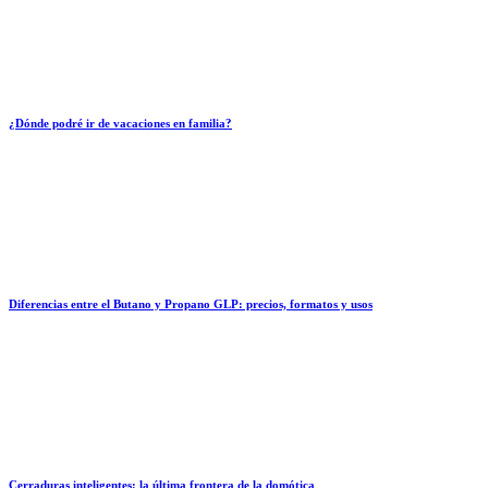
¿Dónde podré ir de vacaciones en familia?
Diferencias entre el Butano y Propano GLP: precios, formatos y usos
Cerraduras inteligentes: la última frontera de la domótica