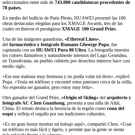
seleccionados entre más de
743.000 candidaturas procedentes de
78 países.
En medio del bullicio de Paris Photo, HUAWEI presentó las 100
obras destacadas elegidas para los XMAGE Awards, tres de las
cuales recibieron el prestigioso
XMAGE 100 Grand Prize.
Una de las imágenes ganadoras,
«Ethereal Lines»
,
del
farmacéutico y fotógrafo Rumano Gheorge Popa
, fue
capturada con un
HUAWEI Pura 80 Ultra
. La fotografía muestra
los colores llamativos y naturalmente intensos del Lago Geamăna,
en Transilvania, un pueblo cubierto por desechos mineros hace casi
medio siglo.
«Era una mañana muy brumosa y no podía volar mi dron», explicó
Popa. «Tenía mi teléfono y encontré estos patrones cerca de la orilla.
No esperaba ser ganador, pero estoy muy feliz».
Otro ganador del Grand Prize,
«Origin of Skiing»
del
arquitecto y
fotógrafo AC Chen Guanhong
, presenta a una niña de Altái,
China. El retrato destaca la herencia de la región como
cuna del
esquí
y refleja el orgullo por sus tradiciones culturales.
«Es un gran honor mostrar mi trabajo aquí», compartió Chen. «Usar
un teléfono es más fácil y ligero, y permite que la gente se sienta
más relajada frente a la cámara».