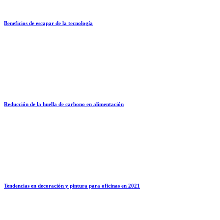
Beneficios de escapar de la tecnología
Reducción de la huella de carbono en alimentación
Tendencias en decoración y pintura para oficinas en 2021