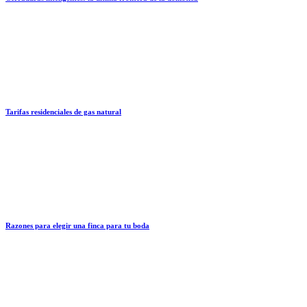
Tarifas residenciales de gas natural
Razones para elegir una finca para tu boda