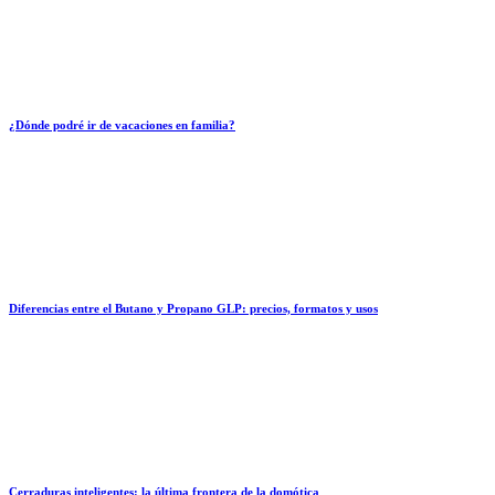
¿Dónde podré ir de vacaciones en familia?
Diferencias entre el Butano y Propano GLP: precios, formatos y usos
Cerraduras inteligentes: la última frontera de la domótica