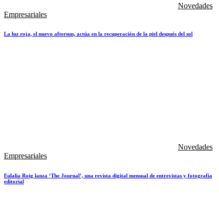
Novedades
Empresariales
La luz roja, el nuevo aftersun, actúa en la recuperación de la piel después del sol
Novedades
Empresariales
Eulalia Roig lanza ‘The Journal’, una revista digital mensual de entrevistas y fotografía
editorial