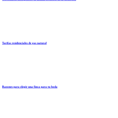
Tarifas residenciales de gas natural
Razones para elegir una finca para tu boda