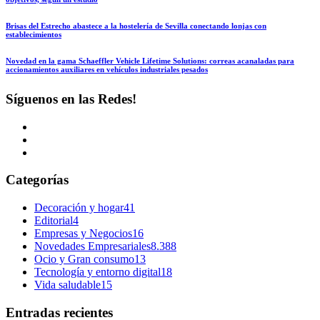
Brisas del Estrecho abastece a la hostelería de Sevilla conectando lonjas con
establecimientos
Novedad en la gama Schaeffler Vehicle Lifetime Solutions: correas acanaladas para
accionamientos auxiliares en vehículos industriales pesados
Síguenos en las Redes!
Categorías
Decoración y hogar
41
Editorial
4
Empresas y Negocios
16
Novedades Empresariales
8.388
Ocio y Gran consumo
13
Tecnología y entorno digital
18
Vida saludable
15
Entradas recientes