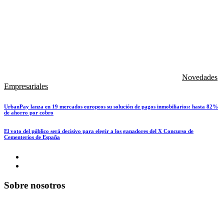
Novedades
Empresariales
UrbanPay lanza en 19 mercados europeos su solución de pagos inmobiliarios: hasta 82%
de ahorro por cobro
El voto del público será decisivo para elegir a los ganadores del X Concurso de
Cementerios de España
Sobre nosotros