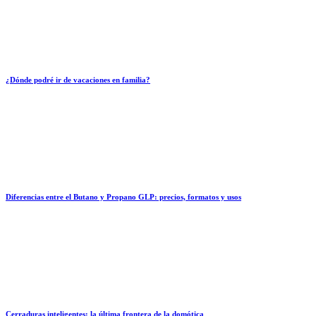
¿Dónde podré ir de vacaciones en familia?
Diferencias entre el Butano y Propano GLP: precios, formatos y usos
Cerraduras inteligentes: la última frontera de la domótica