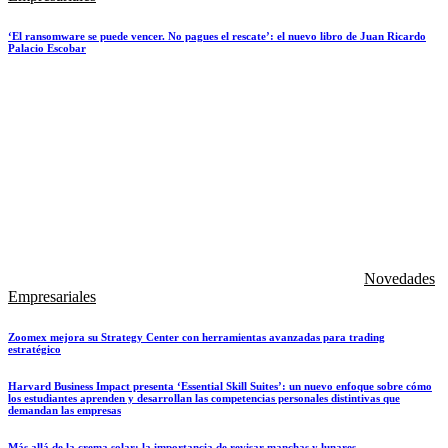
‘El ransomware se puede vencer. No pagues el rescate’: el nuevo libro de Juan Ricardo
Palacio Escobar
Novedades
Empresariales
Zoomex mejora su Strategy Center con herramientas avanzadas para trading
estratégico
Harvard Business Impact presenta ‘Essential Skill Suites’: un nuevo enfoque sobre cómo
los estudiantes aprenden y desarrollan las competencias personales distintivas que
demandan las empresas
Más allá de la crema solar: la importancia de revisar manchas y lunares