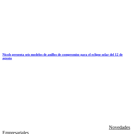
Nicols presenta seis modelos de anillos de compromiso para el eclipse solar del 12 de
agosto
Novedades
Empresariales