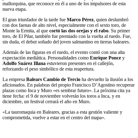
mallorquina, que reconoce en él a uno de los impulsores de esta
nueva etapa.
El gran triunfador de la tarde fue
Marco Pérez
, quien deslumbró
con dos faenas de alto nivel, especialmente con el sexto toro, de
Monte la Ermita, al que
cortó las dos orejas y el rabo
. Su primer
toro, de El Pilar, también fue premiado con la vuelta al ruedo. Fue,
sin duda, el debut soñado del joven salmantino en tierras baleares.
Además de las figuras en el ruedo, el evento contó con una alta
expectación mediática. Personalidades como
Enrique Ponce
y
Adolfo Suárez Illana
estuvieron presentes en el callejón,
reforzando el peso simbólico de esta reapertura.
La empresa
Balears Cambio de Tercio
ha devuelto la ilusión a los
aficionados. En palabras del propio Francisco D’Agostino recuperar
plazas como Inca y Muro «es sembrar futuro». La próxima cita ya
tiene fecha: el 9 de noviembre volverán los toros a Inca, y en
diciembre, un festival cerrará el año en Muro.
«La tauromaquia en Baleares, gracias a esta gestión valiente y
comprometida, vuelve a estar en el centro del mapa».