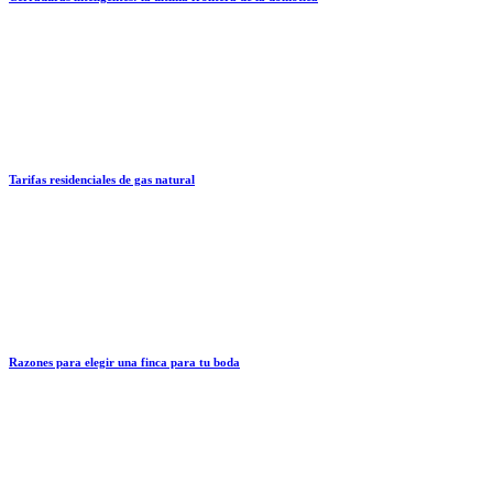
Tarifas residenciales de gas natural
Razones para elegir una finca para tu boda