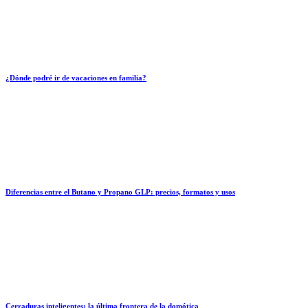
¿Dónde podré ir de vacaciones en familia?
Diferencias entre el Butano y Propano GLP: precios, formatos y usos
Cerraduras inteligentes: la última frontera de la domótica