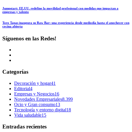
Jumpstart: EE.UU. redefine la movilidad profesional con medidas que impactan a
empresas y talento
Toro Tapas inaugura su Raw Bar: una experiencia desde mediodía hasta el anochecer con
cocina abierta
Síguenos en las Redes!
Categorías
Decoración y hogar
41
Editorial
4
Empresas y Negocios
16
Novedades Empresariales
8.399
Ocio y Gran consumo
13
Tecnología y entorno digital
18
Vida saludable
15
Entradas recientes