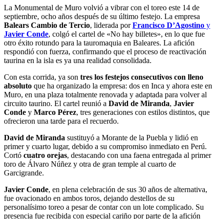
La Monumental de Muro volvió a vibrar con el toreo este 14 de
septiembre, ocho años después de su último festejo. La empresa
Balears Cambio de Tercio
, liderada por
Francisco D’Agostino
y
Javier Conde
, colgó el cartel de «No hay billetes», en lo que fue
otro éxito rotundo para la tauromaquia en Baleares. La afición
respondió con fuerza, confirmando que el proceso de reactivación
taurina en la isla es ya una realidad consolidada.
Con esta corrida, ya son
tres los festejos consecutivos con lleno
absoluto
que ha organizado la empresa: dos en Inca y ahora este en
Muro, en una plaza totalmente renovada y adaptada para volver al
circuito taurino. El cartel reunió a
David de Miranda
,
Javier
Conde
y
Marco Pérez
, tres generaciones con estilos distintos, que
ofrecieron una tarde para el recuerdo.
David de Miranda
sustituyó a Morante de la Puebla y lidió en
primer y cuarto lugar, debido a su compromiso inmediato en Perú.
Cortó
cuatro orejas
, destacando con una faena entregada al primer
toro de Álvaro Núñez y otra de gran temple al cuarto de
Garcigrande.
Javier Conde
, en plena celebración de sus 30 años de alternativa,
fue ovacionado en ambos toros, dejando destellos de su
personalísimo toreo a pesar de contar con un lote complicado. Su
presencia fue recibida con especial cariño por parte de la afición