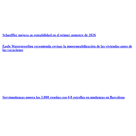
Schaeffler mejora su rentabilidad en el primer semestre de 2026
Eagle Waterproofing recomienda revisar la impermeabilización de las viviendas antes de
las vacaciones
Servimudanzas supera las 3.000 reseñas con 4,8 estrellas en mudanzas en Barcelona