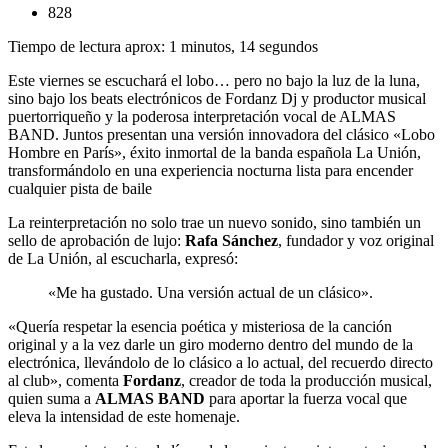
828
Tiempo de lectura aprox: 1 minutos, 14 segundos
Este viernes se escuchará el lobo… pero no bajo la luz de la luna,
sino bajo los beats electrónicos de Fordanz Dj y productor musical
puertorriqueño y la poderosa interpretación vocal de ALMAS
BAND. Juntos presentan una versión innovadora del clásico «Lobo
Hombre en París», éxito inmortal de la banda española La Unión,
transformándolo en una experiencia nocturna lista para encender
cualquier pista de baile
La reinterpretación no solo trae un nuevo sonido, sino también un
sello de aprobación de lujo:
Rafa Sánchez
, fundador y voz original
de La Unión, al escucharla, expresó:
«Me ha gustado. Una versión actual de un clásico».
«Quería respetar la esencia poética y misteriosa de la canción
original y a la vez darle un giro moderno dentro del mundo de la
electrónica, llevándolo de lo clásico a lo actual, del recuerdo directo
al club», comenta
Fordanz
, creador de toda la producción musical,
quien suma a
ALMAS BAND
para aportar la fuerza vocal que
eleva la intensidad de este homenaje.