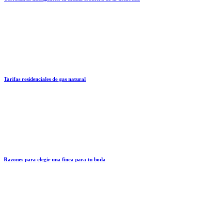
Tarifas residenciales de gas natural
Razones para elegir una finca para tu boda