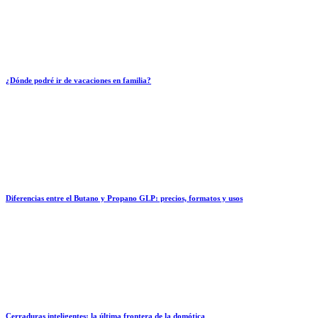
¿Dónde podré ir de vacaciones en familia?
Diferencias entre el Butano y Propano GLP: precios, formatos y usos
Cerraduras inteligentes: la última frontera de la domótica