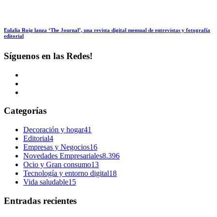
Eulalia Roig lanza ‘The Journal’, una revista digital mensual de entrevistas y fotografía
editorial
Síguenos en las Redes!
Categorías
Decoración y hogar
41
Editorial
4
Empresas y Negocios
16
Novedades Empresariales
8.396
Ocio y Gran consumo
13
Tecnología y entorno digital
18
Vida saludable
15
Entradas recientes