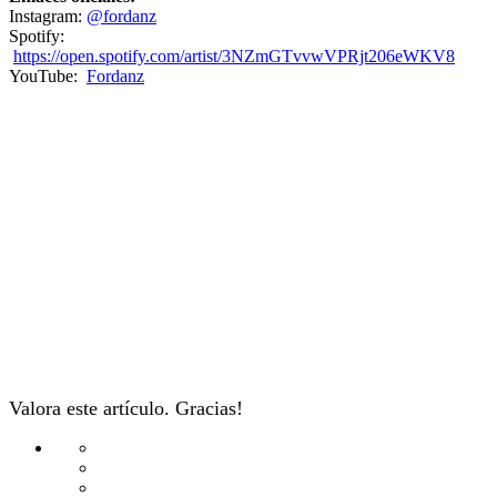
Instagram:
@fordanz
Spotify:
https://open.spotify.com/artist/3NZmGTvvwVPRjt206eWKV8
YouTube:
Fordanz
Valora este artículo. Gracias!