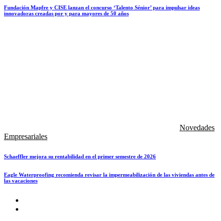
Fundación Mapfre y CISE lanzan el concurso ‘Talento Sénior’ para impulsar ideas
innovadoras creadas por y para mayores de 50 años
Novedades
Empresariales
Schaeffler mejora su rentabilidad en el primer semestre de 2026
Eagle Waterproofing recomienda revisar la impermeabilización de las viviendas antes de
las vacaciones