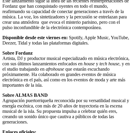
Este lanzamiento sigue la línea de las recientes reinterpretaciones de
Fordanz que han conquistado oyentes en todo el mundo,
reafirmando su capacidad de conectar generaciones a través de la
música. La voz, los sintetizadores y la percusión se entrelazan para
crear una atmósfera que evoca el misterio parisino, pero con el
pulso inconfundible de la electrónica contemporánea.
Disponible desde este viernes en:
Spotify, Apple Music, YouTube,
Deezer, Tidal y todas las plataformas digitales.
Sobre Fordanz
Artista, DJ y productor musical especializado en música electrónica,
con sus últimos lanzamientos enfocados en
house
y
tech house
, y en
el studio trabajando en
afrohouse
que estarán escuchando
próximamente. Ha colaborado en grandes eventos de música
electrónica en el país, así como en los eventos de moda y arte más
importantes de la isla.
Sobre ALMAS BAND
Agrupación puertorriqueña reconocida por su versatilidad musical y
energía escénica, con más de 20 años de trayectoria en la escena
musical de la isla. Su propuesta impulsa a celebrar quién eres,
creando un sonido único que cautiva a públicos de todas las
generaciones.
Enlaces oficiales: