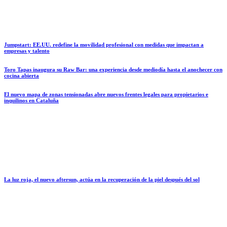
Jumpstart: EE.UU. redefine la movilidad profesional con medidas que impactan a
empresas y talento
Toro Tapas inaugura su Raw Bar: una experiencia desde mediodía hasta el anochecer con
cocina abierta
El nuevo mapa de zonas tensionadas abre nuevos frentes legales para propietarios e
inquilinos en Cataluña
La luz roja, el nuevo aftersun, actúa en la recuperación de la piel después del sol