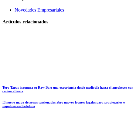
Novedades Empresariales
Artículos relacionados
Toro Tapas inaugura su Raw Bar: una experiencia desde mediodía hasta el anochecer con
cocina abierta
El nuevo mapa de zonas tensionadas abre nuevos frentes legales para propietarios e
inquilinos en Cataluña