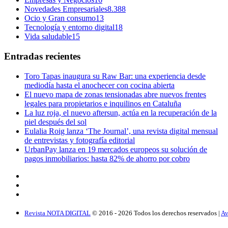
Novedades Empresariales
8.388
Ocio y Gran consumo
13
Tecnología y entorno digital
18
Vida saludable
15
Entradas recientes
Toro Tapas inaugura su Raw Bar: una experiencia desde
mediodía hasta el anochecer con cocina abierta
El nuevo mapa de zonas tensionadas abre nuevos frentes
legales para propietarios e inquilinos en Cataluña
La luz roja, el nuevo aftersun, actúa en la recuperación de la
piel después del sol
Eulalia Roig lanza ‘The Journal’, una revista digital mensual
de entrevistas y fotografía editorial
UrbanPay lanza en 19 mercados europeos su solución de
pagos inmobiliarios: hasta 82% de ahorro por cobro
Revista NOTA DIGITAL
© 2016 -
2026
Todos los derechos reservados |
Av