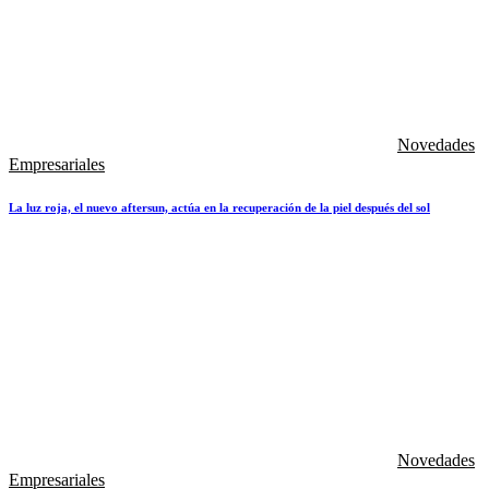
Novedades
Empresariales
La luz roja, el nuevo aftersun, actúa en la recuperación de la piel después del sol
Novedades
Empresariales