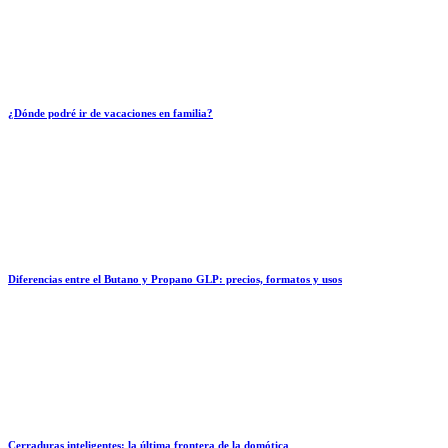
¿Dónde podré ir de vacaciones en familia?
Diferencias entre el Butano y Propano GLP: precios, formatos y usos
Cerraduras inteligentes: la última frontera de la domótica