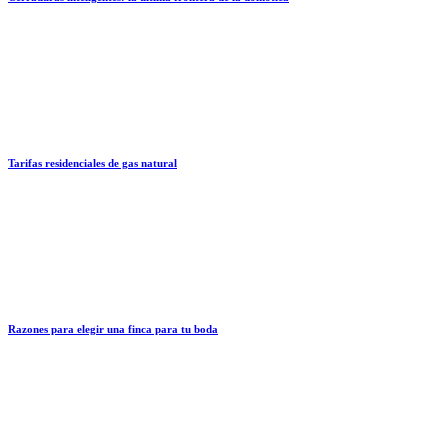
Tarifas residenciales de gas natural
Razones para elegir una finca para tu boda