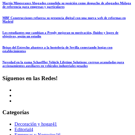
Martín Mingorance Abogados consolida su posición como despacho de abogados Málaga
de referencia para empresas y particulares
MBF Construcciones refuerza su presencia digital con una nueva web de reformas en
Madrid
Los estudiantes que cambian a Preply mejoran su motivación, fluidez y logro de
objetivos, según un estudio
Brisas del Estrecho abastece a la hostelería de Sevilla conectando lonjas con
establecimientos
Novedad en la gama Schaeffler Vehicle Lifetime Solutions: correas acanaladas para
accionamientos auxiliares en vehículos industriales pesados
Síguenos en las Redes!
Categorías
Decoración y hogar
41
Editorial
4
Empresas y Negocios
16