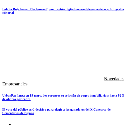
Eulalia Roig lanza ‘The Journal’, una revista digital mensual de entrevistas y fotografía
editorial
Novedades
Empresariales
UrbanPay lanza en 19 mercados europeos su solución de pagos inmobiliarios: hasta 82%
de ahorro por cobro
El voto del público será decisivo para elegir a los ganadores del X Concurso de
Cementerios de España