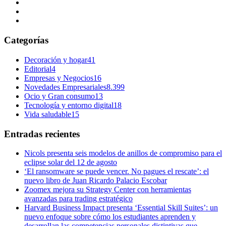
Categorías
Decoración y hogar
41
Editorial
4
Empresas y Negocios
16
Novedades Empresariales
8.399
Ocio y Gran consumo
13
Tecnología y entorno digital
18
Vida saludable
15
Entradas recientes
Nicols presenta seis modelos de anillos de compromiso para el
eclipse solar del 12 de agosto
‘El ransomware se puede vencer. No pagues el rescate’: el
nuevo libro de Juan Ricardo Palacio Escobar
Zoomex mejora su Strategy Center con herramientas
avanzadas para trading estratégico
Harvard Business Impact presenta ‘Essential Skill Suites’: un
nuevo enfoque sobre cómo los estudiantes aprenden y
desarrollan las competencias personales distintivas que