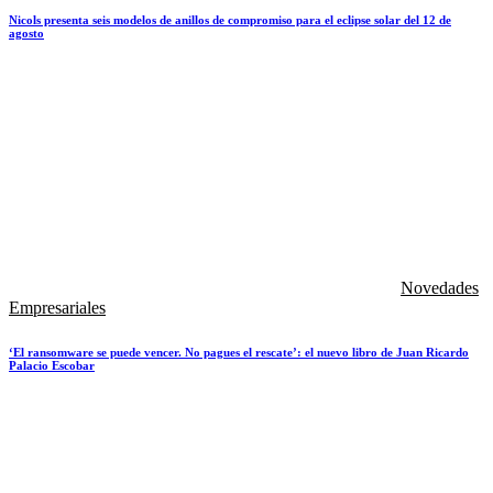
Nicols presenta seis modelos de anillos de compromiso para el eclipse solar del 12 de
agosto
Novedades
Empresariales
‘El ransomware se puede vencer. No pagues el rescate’: el nuevo libro de Juan Ricardo
Palacio Escobar