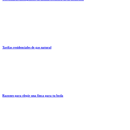
Tarifas residenciales de gas natural
Razones para elegir una finca para tu boda