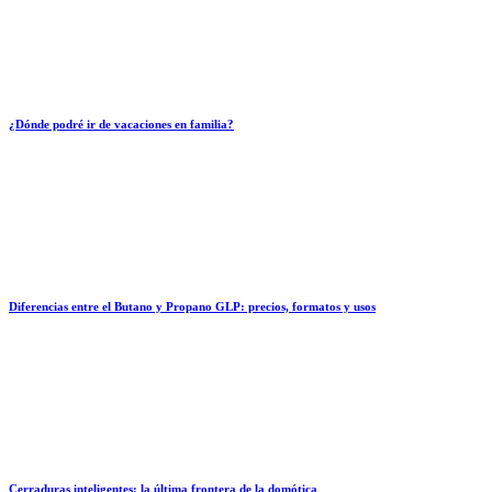
¿Dónde podré ir de vacaciones en familia?
Diferencias entre el Butano y Propano GLP: precios, formatos y usos
Cerraduras inteligentes: la última frontera de la domótica