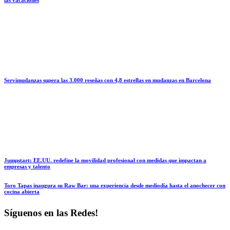
Servimudanzas supera las 3.000 reseñas con 4,8 estrellas en mudanzas en Barcelona
Jumpstart: EE.UU. redefine la movilidad profesional con medidas que impactan a
empresas y talento
Toro Tapas inaugura su Raw Bar: una experiencia desde mediodía hasta el anochecer con
cocina abierta
Síguenos en las Redes!