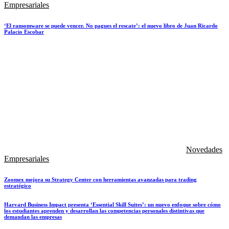
Empresariales
‘El ransomware se puede vencer. No pagues el rescate’: el nuevo libro de Juan Ricardo
Palacio Escobar
Novedades
Empresariales
Zoomex mejora su Strategy Center con herramientas avanzadas para trading
estratégico
Harvard Business Impact presenta ‘Essential Skill Suites’: un nuevo enfoque sobre cómo
los estudiantes aprenden y desarrollan las competencias personales distintivas que
demandan las empresas