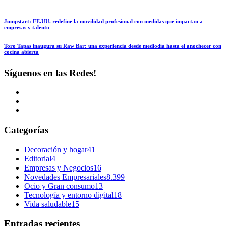
Jumpstart: EE.UU. redefine la movilidad profesional con medidas que impactan a
empresas y talento
Toro Tapas inaugura su Raw Bar: una experiencia desde mediodía hasta el anochecer con
cocina abierta
Síguenos en las Redes!
Categorías
Decoración y hogar
41
Editorial
4
Empresas y Negocios
16
Novedades Empresariales
8.399
Ocio y Gran consumo
13
Tecnología y entorno digital
18
Vida saludable
15
Entradas recientes