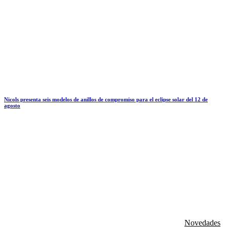
Nicols presenta seis modelos de anillos de compromiso para el eclipse solar del 12 de
agosto
Novedades