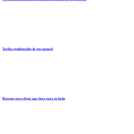
Tarifas residenciales de gas natural
Razones para elegir una finca para tu boda