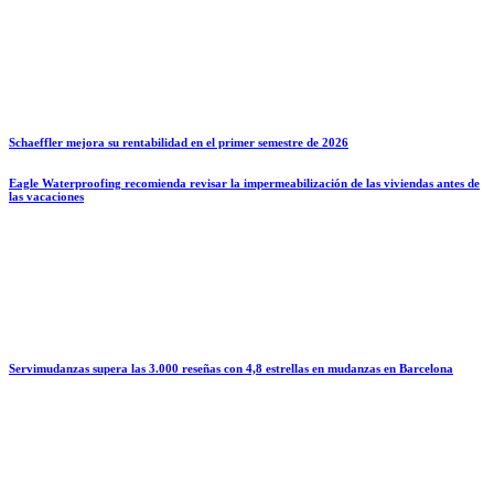
Schaeffler mejora su rentabilidad en el primer semestre de 2026
Eagle Waterproofing recomienda revisar la impermeabilización de las viviendas antes de
las vacaciones
Servimudanzas supera las 3.000 reseñas con 4,8 estrellas en mudanzas en Barcelona