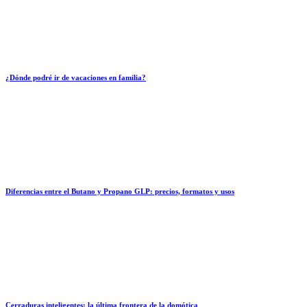
¿Dónde podré ir de vacaciones en familia?
Diferencias entre el Butano y Propano GLP: precios, formatos y usos
Cerraduras inteligentes: la última frontera de la domótica