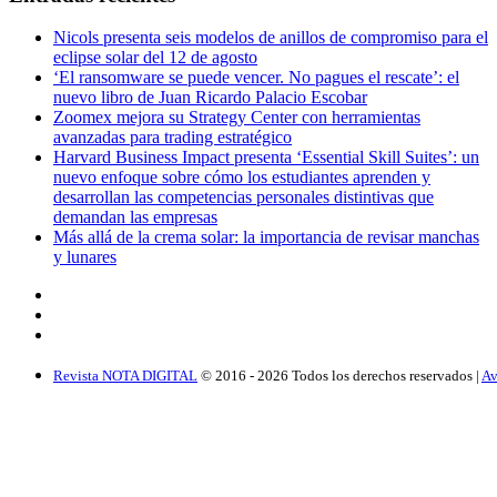
Nicols presenta seis modelos de anillos de compromiso para el
eclipse solar del 12 de agosto
‘El ransomware se puede vencer. No pagues el rescate’: el
nuevo libro de Juan Ricardo Palacio Escobar
Zoomex mejora su Strategy Center con herramientas
avanzadas para trading estratégico
Harvard Business Impact presenta ‘Essential Skill Suites’: un
nuevo enfoque sobre cómo los estudiantes aprenden y
desarrollan las competencias personales distintivas que
demandan las empresas
Más allá de la crema solar: la importancia de revisar manchas
y lunares
Revista NOTA DIGITAL
© 2016 -
2026
Todos los derechos reservados |
Av