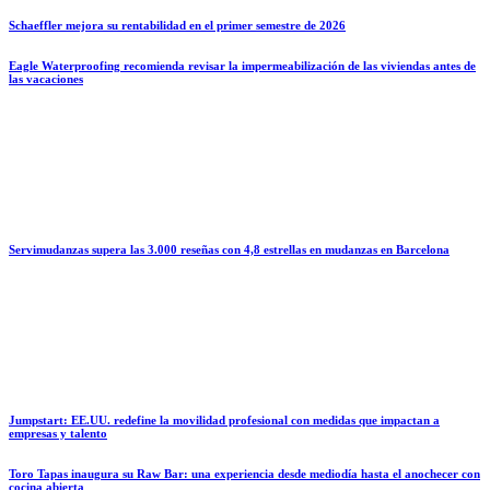
Schaeffler mejora su rentabilidad en el primer semestre de 2026
Eagle Waterproofing recomienda revisar la impermeabilización de las viviendas antes de
las vacaciones
Servimudanzas supera las 3.000 reseñas con 4,8 estrellas en mudanzas en Barcelona
Jumpstart: EE.UU. redefine la movilidad profesional con medidas que impactan a
empresas y talento
Toro Tapas inaugura su Raw Bar: una experiencia desde mediodía hasta el anochecer con
cocina abierta