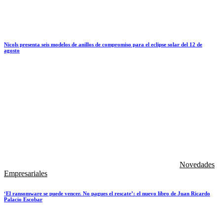
Nicols presenta seis modelos de anillos de compromiso para el eclipse solar del 12 de
agosto
Novedades
Empresariales
‘El ransomware se puede vencer. No pagues el rescate’: el nuevo libro de Juan Ricardo
Palacio Escobar