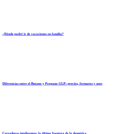
¿Dónde podré ir de vacaciones en familia?
Diferencias entre el Butano y Propano GLP: precios, formatos y usos
Cerraduras inteligentes: la última frontera de la domótica