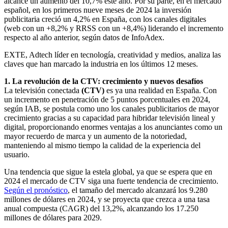
alcance un aumento del 10,7% este año. Por su parte, en el mercado
español, en los primeros nueve meses de 2024 la inversión
publicitaria creció un 4,2% en España, con los canales digitales
(web con un +8,2% y RRSS con un +8,4%) liderando el incremento
respecto al año anterior, según datos de InfoAdex.
EXTE, Adtech líder en tecnología, creatividad y medios, analiza las
claves que han marcado la industria en los últimos 12 meses.
1. La revolución de la CTV: crecimiento y nuevos desafíos
La televisión conectada
(CTV)
es ya una realidad en España. Con
un incremento en penetración de 5 puntos porcentuales en 2024,
según IAB, se postula como uno los canales publicitarios de mayor
crecimiento gracias a su capacidad para hibridar televisión lineal y
digital, proporcionando enormes ventajas a los anunciantes como un
mayor recuerdo de marca y un aumento de la notoriedad,
manteniendo al mismo tiempo la calidad de la experiencia del
usuario.
Una tendencia que sigue la estela global, ya que se espera que en
2024 el mercado de CTV siga una fuerte tendencia de crecimiento.
Según el pronóstico
, el tamaño del mercado alcanzará los 9.280
millones de dólares en 2024, y se proyecta que crezca a una tasa
anual compuesta (CAGR) del 13,2%, alcanzando los 17.250
millones de dólares para 2029.