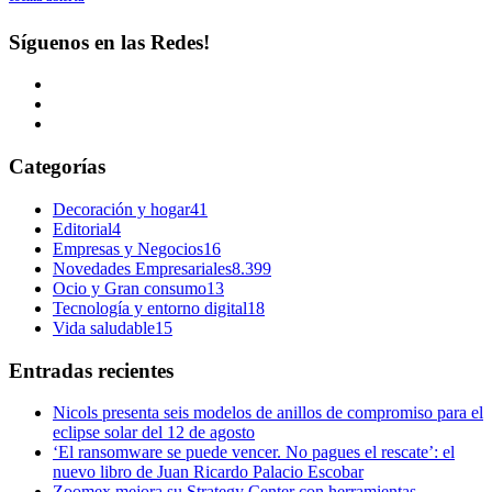
Síguenos en las Redes!
Categorías
Decoración y hogar
41
Editorial
4
Empresas y Negocios
16
Novedades Empresariales
8.399
Ocio y Gran consumo
13
Tecnología y entorno digital
18
Vida saludable
15
Entradas recientes
Nicols presenta seis modelos de anillos de compromiso para el
eclipse solar del 12 de agosto
‘El ransomware se puede vencer. No pagues el rescate’: el
nuevo libro de Juan Ricardo Palacio Escobar
Zoomex mejora su Strategy Center con herramientas