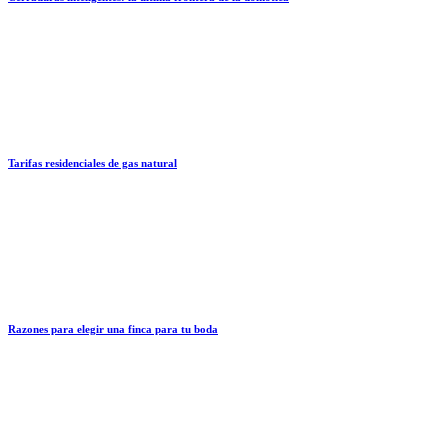
Tarifas residenciales de gas natural
Razones para elegir una finca para tu boda