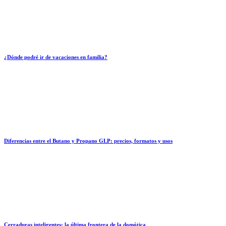
¿Dónde podré ir de vacaciones en familia?
Diferencias entre el Butano y Propano GLP: precios, formatos y usos
Cerraduras inteligentes: la última frontera de la domótica