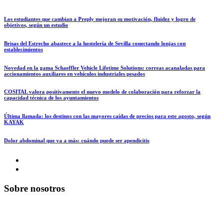
Los estudiantes que cambian a Preply mejoran su motivación, fluidez y logro de
objetivos, según un estudio
Brisas del Estrecho abastece a la hostelería de Sevilla conectando lonjas con
establecimientos
Novedad en la gama Schaeffler Vehicle Lifetime Solutions: correas acanaladas para
accionamientos auxiliares en vehículos industriales pesados
COSITAL valora positivamente el nuevo modelo de colaboración para reforzar la
capacidad técnica de los ayuntamientos
Última llamada: los destinos con las mayores caídas de precios para este agosto, según
KAYAK
Dolor abdominal que va a más: cuándo puede ser apendicitis
Sobre nosotros