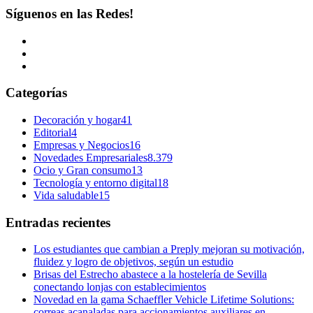
Síguenos en las Redes!
Categorías
Decoración y hogar
41
Editorial
4
Empresas y Negocios
16
Novedades Empresariales
8.379
Ocio y Gran consumo
13
Tecnología y entorno digital
18
Vida saludable
15
Entradas recientes
Los estudiantes que cambian a Preply mejoran su motivación,
fluidez y logro de objetivos, según un estudio
Brisas del Estrecho abastece a la hostelería de Sevilla
conectando lonjas con establecimientos
Novedad en la gama Schaeffler Vehicle Lifetime Solutions:
correas acanaladas para accionamientos auxiliares en