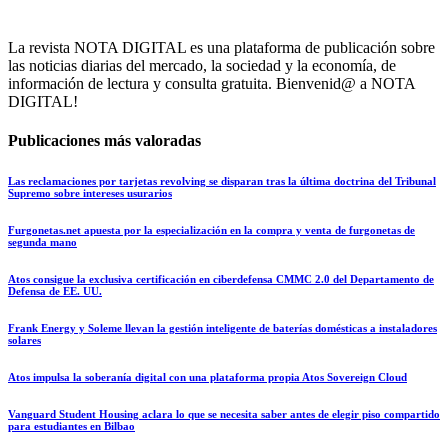
La revista NOTA DIGITAL es una plataforma de publicación sobre
las noticias diarias del mercado, la sociedad y la economía, de
información de lectura y consulta gratuita. Bienvenid@ a NOTA
DIGITAL!
Publicaciones más valoradas
Las reclamaciones por tarjetas revolving se disparan tras la última doctrina del Tribunal
Supremo sobre intereses usurarios
Furgonetas.net apuesta por la especialización en la compra y venta de furgonetas de
segunda mano
Atos consigue la exclusiva certificación en ciberdefensa CMMC 2.0 del Departamento de
Defensa de EE. UU.
Frank Energy y Soleme llevan la gestión inteligente de baterías domésticas a instaladores
solares
Atos impulsa la soberanía digital con una plataforma propia Atos Sovereign Cloud
Vanguard Student Housing aclara lo que se necesita saber antes de elegir piso compartido
para estudiantes en Bilbao