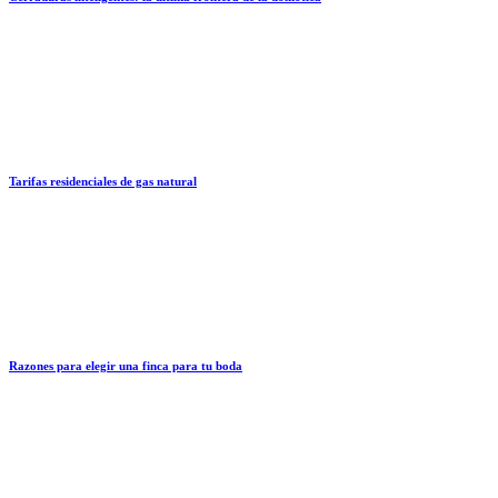
Tarifas residenciales de gas natural
Razones para elegir una finca para tu boda