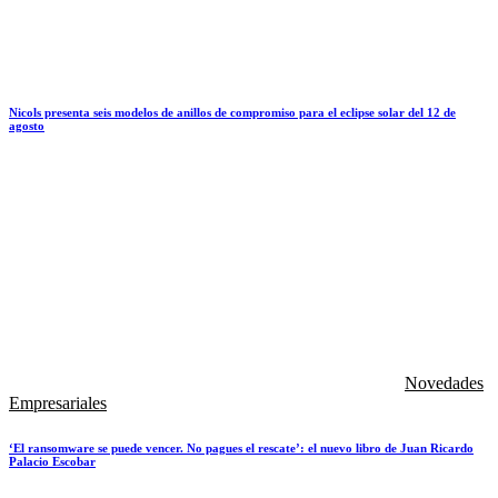
Nicols presenta seis modelos de anillos de compromiso para el eclipse solar del 12 de
agosto
Novedades
Empresariales
‘El ransomware se puede vencer. No pagues el rescate’: el nuevo libro de Juan Ricardo
Palacio Escobar