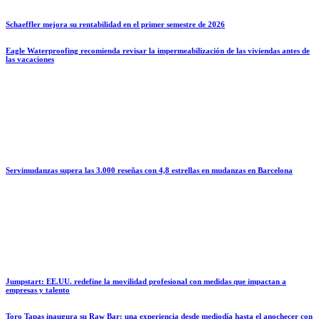
Schaeffler mejora su rentabilidad en el primer semestre de 2026
Eagle Waterproofing recomienda revisar la impermeabilización de las viviendas antes de
las vacaciones
Servimudanzas supera las 3.000 reseñas con 4,8 estrellas en mudanzas en Barcelona
Jumpstart: EE.UU. redefine la movilidad profesional con medidas que impactan a
empresas y talento
Toro Tapas inaugura su Raw Bar: una experiencia desde mediodía hasta el anochecer con