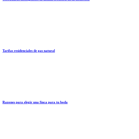
Tarifas residenciales de gas natural
Razones para elegir una finca para tu boda