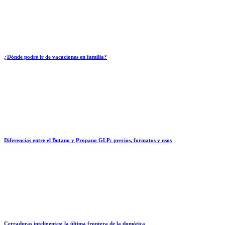
¿Dónde podré ir de vacaciones en familia?
Diferencias entre el Butano y Propano GLP: precios, formatos y usos
Cerraduras inteligentes: la última frontera de la domótica