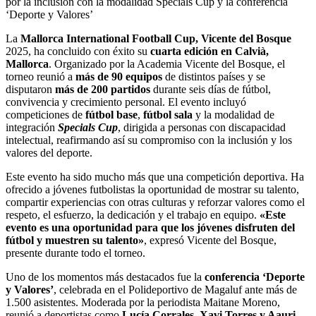
por la inclusión con la modalidad Specials Cup y la conferencia
‘Deporte y Valores’
La
Mallorca International Football Cup, Vicente del Bosque
2025, ha concluido con éxito su
cuarta edición en Calvià,
Mallorca
. Organizado por la Academia Vicente del Bosque, el
torneo reunió a
más de 90 equipos
de distintos países y se
disputaron
más de 200 partidos
durante seis días de fútbol,
convivencia y crecimiento personal. El evento incluyó
competiciones de
fútbol base
,
fútbol sala
y la modalidad de
integración
Specials Cup
, dirigida a personas con discapacidad
intelectual, reafirmando así su compromiso con la inclusión y los
valores del deporte.
Este evento ha sido mucho más que una competición deportiva. Ha
ofrecido a jóvenes futbolistas la oportunidad de mostrar su talento,
compartir experiencias con otras culturas y reforzar valores como el
respeto, el esfuerzo, la dedicación y el trabajo en equipo.
«Este
evento es una oportunidad para que los jóvenes disfruten del
fútbol y muestren su talento»
, expresó Vicente del Bosque,
presente durante todo el torneo.
Uno de los momentos más destacados fue la
conferencia ‘Deporte
y Valores’
, celebrada en el Polideportivo de Magaluf ante más de
1.500 asistentes. Moderada por la periodista Maitane Moreno,
reunió a deportistas como
Lucía Corrales, Xavi Torres y Aauri