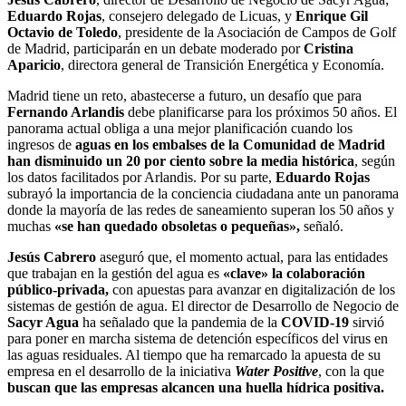
Eduardo Rojas
, consejero delegado de Licuas, y
Enrique Gil
Octavio de Toledo
, presidente de la Asociación de Campos de Golf
de Madrid, participarán en un debate moderado por
Cristina
Aparicio
, directora general de Transición Energética y Economía.
Madrid tiene un reto, abastecerse a futuro, un desafío que para
Fernando Arlandis
debe planificarse para los próximos 50 años. El
panorama actual obliga a una mejor planificación cuando los
ingresos de
aguas en los embalses de la Comunidad de Madrid
han disminuido un 20 por ciento sobre la media histórica
, según
los datos facilitados por Arlandis. Por su parte,
Eduardo Rojas
subrayó la importancia de la conciencia ciudadana ante un panorama
donde la mayoría de las redes de saneamiento superan los 50 años y
muchas
«se han quedado obsoletas o pequeñas»,
señaló.
Jesús Cabrero
aseguró que, el momento actual, para las entidades
que trabajan en la gestión del agua es
«clave» la
colaboración
público-privada,
con apuestas para avanzar en digitalización de los
sistemas de gestión de agua. El director de Desarrollo de Negocio de
Sacyr Agua
ha señalado que la pandemia de la
COVID-19
sirvió
para poner en marcha sistema de detención específicos del virus en
las aguas residuales. Al tiempo que ha remarcado la apuesta de su
empresa en el desarrollo de la iniciativa
Water Positive
, con la que
buscan que las empresas alcancen una huella hídrica positiva.