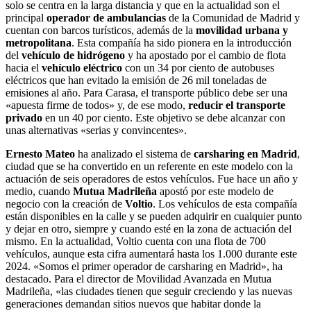
solo se centra en la larga distancia y que en la actualidad son el
principal
operador de ambulancias
de la Comunidad de Madrid y
cuentan con barcos turísticos, además de la
movilidad urbana y
metropolitana
. Esta compañía ha sido pionera en la introducción
del
vehículo de hidrógeno
y ha apostado por el cambio de flota
hacia el
vehículo eléctrico
con un 34 por ciento de autobuses
eléctricos que han evitado la emisión de 26 mil toneladas de
emisiones al año. Para Carasa, el transporte público debe ser una
«apuesta firme de todos» y, de ese modo,
reducir el transporte
privado
en un 40 por ciento. Este objetivo se debe alcanzar con
unas alternativas «serias y convincentes».
Ernesto Mateo
ha analizado el sistema de
carsharing en Madrid
,
ciudad que se ha convertido en un referente en este modelo con la
actuación de seis operadores de estos vehículos. Fue hace un año y
medio, cuando
Mutua Madrileña
apostó por este modelo de
negocio con la creación de
Voltio
. Los vehículos de esta compañía
están disponibles en la calle y se pueden adquirir en cualquier punto
y dejar en otro, siempre y cuando esté en la zona de actuación del
mismo. En la actualidad, Voltio cuenta con una flota de 700
vehículos, aunque esta cifra aumentará hasta los 1.000 durante este
2024. «Somos el primer operador de carsharing en Madrid», ha
destacado. Para el director de Movilidad Avanzada en Mutua
Madrileña, «las ciudades tienen que seguir creciendo y las nuevas
generaciones demandan sitios nuevos que habitar donde la