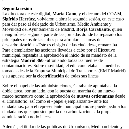
Segunda sesión
La directora de este digital,
María Cano
, y el decano del COAM,
Sigfrido Herráez
, volvieron a abrir la segunda sesión, en este caso
para dar paso al delegado de Urbanismo, Medio Ambiente y
Movilidad del Ayuntamiento de Madrid,
Borja Carabante
, quien
inauguró esta segunda parte de las jornadas donde ha repasado los
principales retos de las urbes para afrontar las tareas de
descarbonización. «Este es el siglo de las ciudades», remarcaba.
Para ejemplarizar las acciones llevadas a cabo por el Ejecutivo
municipal, repasaba la aprobación al inicio de su mandato de la
estrategia
Madrid 360
«afrontando todas las fuentes de
contaminación». Sobre movilidad, el edil concretaba las medidas
tomadas desde la Empresa Municipal de Transportes (EMT Madrid)
y su apuesta por la
electrificación
de todas sus líneas.
Sobre el papel de las administraciones, Carabante apuntaba a la
doble tarea, por un lado, con la puesta en marcha de un nuevo
marco normativo como la aprobación de
nuevas ordenanzas
desde
el Consistorio, así como el «papel ejemplarizante» ante los
ciudadanos, para el representante municipal «no se puede pedir a los
ciudadanos que apuesten por la descarbonización si la propia
administración no lo hace».
Además, el titular de las políticas de Urbanismo, Medioambiente y