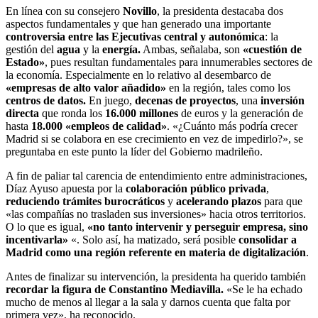
En línea con su consejero
Novillo
, la presidenta destacaba dos
aspectos fundamentales y que han generado una importante
controversia entre las Ejecutivas central y autonómica
: la
gestión del
agua
y la
energía.
Ambas, señalaba, son
«cuestión de
Estado»
, pues resultan fundamentales para innumerables sectores de
la economía. Especialmente en lo relativo al desembarco de
«empresas de alto valor añadido»
en la región, tales como los
centros de datos.
En juego,
decenas de proyectos
, una
inversión
directa
que ronda los
16.000 millones
de euros y la generación de
hasta
18.000 «empleos de calidad»
. «¿Cuánto más podría crecer
Madrid si se colabora en ese crecimiento en vez de impedirlo?», se
preguntaba en este punto la líder del Gobierno madrileño.
A fin de paliar tal carencia de entendimiento entre administraciones,
Díaz Ayuso apuesta por la
colaboración público privada
,
reduciendo trámites burocráticos
y
acelerando plazos
para que
«las compañías no trasladen sus inversiones» hacia otros territorios.
O lo que es igual,
«no tanto intervenir y perseguir empresa, sino
incentivarla»
«. Solo así, ha matizado, será posible
consolidar a
Madrid como una región referente en materia de digitalización
.
Antes de finalizar su intervención, la presidenta ha querido también
recordar la figura de Constantino Mediavilla.
«Se le ha echado
mucho de menos al llegar a la sala y darnos cuenta que falta por
primera vez», ha reconocido.