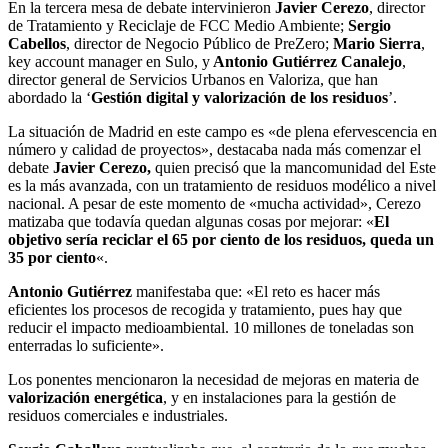
En la tercera mesa de debate intervinieron
Javier Cerezo
, director
de Tratamiento y Reciclaje de FCC Medio Ambiente;
Sergio
Cabellos
, director de Negocio Público de PreZero;
Mario Sierra
,
key account manager en Sulo, y
Antonio Gutiérrez Canalejo
,
director general de Servicios Urbanos en Valoriza, que han
abordado la ‘
Gestión digital y valorización de los residuos
’.
La situación de Madrid en este campo es «de plena efervescencia en
número y calidad de proyectos», destacaba nada más comenzar el
debate
Javier Cerezo,
quien precisó que la mancomunidad del Este
es la más avanzada, con un tratamiento de residuos modélico a nivel
nacional. A pesar de este momento de «mucha actividad», Cerezo
matizaba que todavía quedan algunas cosas por mejorar: «
El
objetivo sería reciclar el 65 por ciento de los residuos, queda un
35 por ciento
«.
Antonio Gutiérrez
manifestaba que: «El reto es hacer más
eficientes los procesos de recogida y tratamiento, pues hay que
reducir el impacto medioambiental. 10 millones de toneladas son
enterradas lo suficiente».
Los ponentes mencionaron la necesidad de mejoras en materia de
valorización energética
, y en instalaciones para la gestión de
residuos comerciales e industriales.