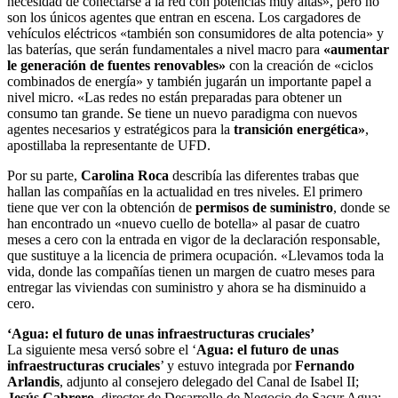
necesidad de conectarse a la red con potencias muy altas», pero no
son los únicos agentes que entran en escena. Los cargadores de
vehículos eléctricos «también son consumidores de alta potencia» y
las baterías, que serán fundamentales a nivel macro para
«aumentar
le generación de fuentes renovables»
con la creación de «ciclos
combinados de energía» y también jugarán un importante papel a
nivel micro. «Las redes no están preparadas para obtener un
consumo tan grande. Se tiene un nuevo paradigma con nuevos
agentes necesarios y estratégicos para la
transición energética»
,
apostillaba la representante de UFD.
Por su parte,
Carolina Roca
describía las diferentes trabas que
hallan las compañías en la actualidad en tres niveles. El primero
tiene que ver con la obtención de
permisos de suministro
, donde se
han encontrado un «nuevo cuello de botella» al pasar de cuatro
meses a cero con la entrada en vigor de la declaración responsable,
que sustituye a la licencia de primera ocupación. «Llevamos toda la
vida, donde las compañías tienen un margen de cuatro meses para
entregar las viviendas con suministro y ahora se ha disminuido a
cero.
‘Agua: el futuro de unas infraestructuras cruciales’
La siguiente mesa versó sobre el ‘
Agua: el futuro de unas
infraestructuras cruciales
’ y estuvo integrada por
Fernando
Arlandis
, adjunto al consejero delegado del Canal de Isabel II;
Jesús Cabrero
, director de Desarrollo de Negocio de Sacyr Agua;