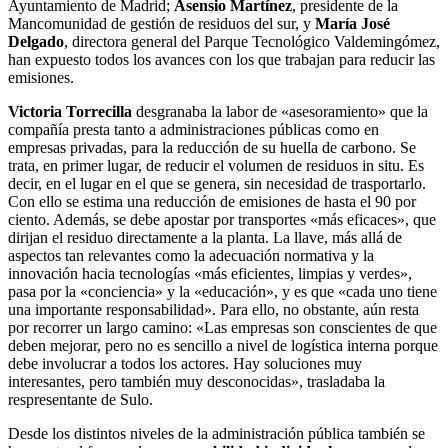
Ayuntamiento de Madrid;
Asensio Martínez
, presidente de la
Mancomunidad de gestión de residuos del sur, y
María José
Delgado
, directora general del Parque Tecnológico Valdemingómez,
han expuesto todos los avances con los que trabajan para reducir las
emisiones.
Victoria Torrecilla
desgranaba la labor de «asesoramiento» que la
compañía presta tanto a administraciones públicas como en
empresas privadas, para la reducción de su huella de carbono. Se
trata, en primer lugar, de reducir el volumen de residuos in situ. Es
decir, en el lugar en el que se genera, sin necesidad de trasportarlo.
Con ello se estima una reducción de emisiones de hasta el 90 por
ciento. Además, se debe apostar por transportes «más eficaces», que
dirijan el residuo directamente a la planta. La llave, más allá de
aspectos tan relevantes como la adecuación normativa y la
innovación hacia tecnologías «más eficientes, limpias y verdes»,
pasa por la «conciencia» y la «educación», y es que «cada uno tiene
una importante responsabilidad». Para ello, no obstante, aún resta
por recorrer un largo camino: «Las empresas son conscientes de que
deben mejorar, pero no es sencillo a nivel de logística interna porque
debe involucrar a todos los actores. Hay soluciones muy
interesantes, pero también muy desconocidas», trasladaba la
respresentante de Sulo.
Desde los distintos niveles de la administración pública también se