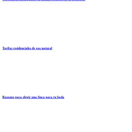
Tarifas residenciales de gas natural
Razones para elegir una finca para tu boda