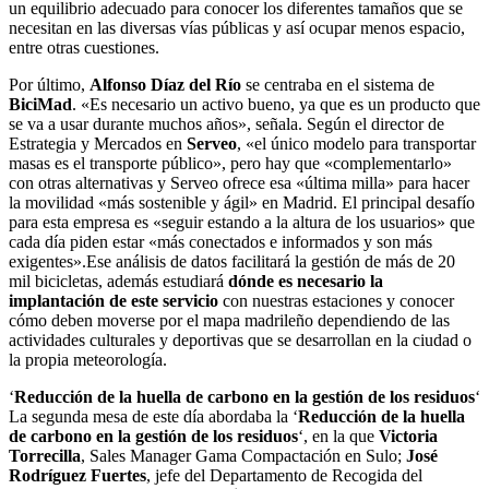
un equilibrio adecuado para conocer los diferentes tamaños que se
necesitan en las diversas vías públicas y así ocupar menos espacio,
entre otras cuestiones.
Por último,
Alfonso Díaz del Río
se centraba en el sistema de
BiciMad
. «Es necesario un activo bueno, ya que es un producto que
se va a usar durante muchos años», señala. Según el director de
Estrategia y Mercados en
Serveo
, «el único modelo para transportar
masas es el transporte público», pero hay que «complementarlo»
con otras alternativas y Serveo ofrece esa «última milla» para hacer
la movilidad «más sostenible y ágil» en Madrid. El principal desafío
para esta empresa es «seguir estando a la altura de los usuarios» que
cada día piden estar «más conectados e informados y son más
exigentes».Ese análisis de datos facilitará la gestión de más de 20
mil bicicletas, además estudiará
dónde es necesario la
implantación de este servicio
con nuestras estaciones y conocer
cómo deben moverse por el mapa madrileño dependiendo de las
actividades culturales y deportivas que se desarrollan en la ciudad o
la propia meteorología.
‘
Reducción de la huella de carbono en la gestión de los residuos
‘
La segunda mesa de este día abordaba la ‘
Reducción de la huella
de carbono en la gestión de los residuos
‘, en la que
Victoria
Torrecilla
, Sales Manager Gama Compactación en Sulo;
José
Rodríguez Fuertes
, jefe del Departamento de Recogida del