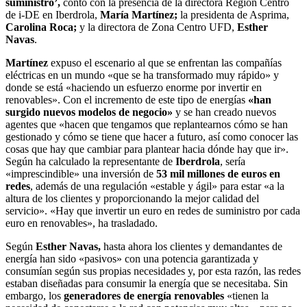
suministro’,
contó con la presencia de la directora Región Centro
de i-DE en Iberdrola,
María Martínez;
la presidenta de Asprima,
Carolina Roca;
y la directora de Zona Centro UFD,
Esther
Navas
.
Martínez
expuso el escenario al que se enfrentan las compañías
eléctricas en un mundo «que se ha transformado muy rápido» y
donde se está «haciendo un esfuerzo enorme por invertir en
renovables». Con el incremento de este tipo de energías
«han
surgido nuevos modelos de negocio»
y se han creado nuevos
agentes que «hacen que tengamos que replantearnos cómo se han
gestionado y cómo se tiene que hacer a futuro, así como conocer las
cosas que hay que cambiar para plantear hacia dónde hay que ir».
Según ha calculado la representante de
Iberdrola
, sería
«imprescindible» una inversión de
53 mil millones de euros en
redes
, además de una regulación «estable y ágil» para estar «a la
altura de los clientes y proporcionando la mejor calidad del
servicio». «Hay que invertir un euro en redes de suministro por cada
euro en renovables», ha trasladado.
Según
Esther Navas,
hasta ahora los clientes y demandantes de
energía han sido «pasivos» con una potencia garantizada y
consumían según sus propias necesidades y, por esta razón, las redes
estaban diseñadas para consumir la energía que se necesitaba. Sin
embargo, los
generadores de energía renovables
«tienen la