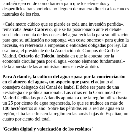
también ejercen de como barrera para que los elementos y
desperdicios transportados no lleguen de manera directa a los cauces
naturales de los ríos.
«Cada metro cúbico que se pierde es toda una inversión perdida»,
remarcaba
Jesús Cabrero
, que se ha posicionado ante el debate
suscitado a cuenta de los costes del agua reciclada para su utilización
para que su utilización no suponga «un coste oneroso» para quien la
necesita, en referencia a empresas o entidades obligadas por ley. En
esa línea, el presidente de la Asociación de Campos de Golf de
Madrid,
Octavio de Toledo
, insistía en que la apuesta por la
economía circular pasa por el agua «como elemento fundamental»
de la apuesta de las administraciones en este ámbito.
Para Arlandis, la cultura del agua «pasa por la concienciación
en el ahorro del agua», un aspecto que para el
adjunto al
consejero delegado del Canal de Isabel II debe ser parte de una
«estrategia de política nacional». Las cifras en la Comunidad de
Madrid facilitadas por Arlandis apuntan a que la región utiliza hasta
un 25 por ciento de agua regenerada, lo que se traduce en más de
100 hectómetros al año. Sobre las pérdidas en la red de agua en la
región, sitúa las cifras en la región en las «más bajas de España», un
cuatro por ciento del total.
‘
Gestión digital y valorización de los residuos
’