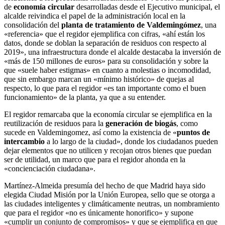
de
economía circular
desarrolladas desde el Ejecutivo municipal, el
alcalde reivindica el papel de la administración local en la
consolidación del
planta de tratamiento de Valdemingómez
, una
«referencia» que el regidor ejemplifica con cifras, «ahí están los
datos, donde se doblan la separación de residuos con respecto al
2019», una infraestructura donde el alcalde destacaba la inversión de
«más de 150 millones de euros» para su consolidación y sobre la
que «suele haber estigmas» en cuanto a molestias o incomodidad,
que sin embargo marcan un «mínimo histórico» de quejas al
respecto, lo que para el regidor «es tan importante como el buen
funcionamiento» de la planta, ya que a su entender.
El regidor remarcaba que la economía circular se ejemplifica en la
reutilización de residuos para la
generación de biogás
, como
sucede en Valdemingomez, así como la existencia de «
puntos de
intercambio
a lo largo de la ciudad», donde los ciudadanos pueden
dejar elementos que no utilicen y recojan otros bienes que puedan
ser de utilidad, un marco que para el regidor ahonda en la
«concienciación ciudadana».
Martínez-Almeida presumía del hecho de que Madrid haya sido
elegida Ciudad Misión por la Unión Europea, sello que se otorga a
las ciudades inteligentes y climáticamente neutras, un nombramiento
que para el regidor «no es únicamente honorifico» y supone
«cumplir un conjunto de compromisos» y que se ejemplifica en que