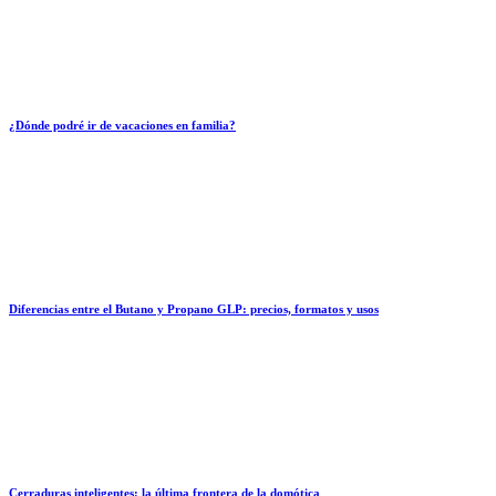
¿Dónde podré ir de vacaciones en familia?
Diferencias entre el Butano y Propano GLP: precios, formatos y usos
Cerraduras inteligentes: la última frontera de la domótica