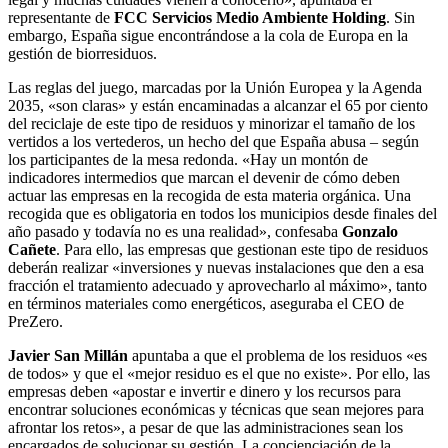
representante de
FCC Servicios Medio Ambiente Holding
. Sin
embargo, España sigue encontrándose a la cola de Europa en la
gestión de biorresiduos.
Las reglas del juego, marcadas por la Unión Europea y la Agenda
2035, «son claras» y están encaminadas a alcanzar el 65 por ciento
del reciclaje de este tipo de residuos y minorizar el tamaño de los
vertidos a los vertederos, un hecho del que España abusa – según
los participantes de la mesa redonda. «Hay un montón de
indicadores intermedios que marcan el devenir de cómo deben
actuar las empresas en la recogida de esta materia orgánica. Una
recogida que es obligatoria en todos los municipios desde finales del
año pasado y todavía no es una realidad», confesaba
Gonzalo
Cañete
. Para ello, las empresas que gestionan este tipo de residuos
deberán realizar «inversiones y nuevas instalaciones que den a esa
fracción el tratamiento adecuado y aprovecharlo al máximo», tanto
en términos materiales como energéticos, aseguraba el CEO de
PreZero.
Javier San Millán
apuntaba a que el problema de los residuos «es
de todos» y que el «mejor residuo es el que no existe». Por ello, las
empresas deben «apostar e invertir e dinero y los recursos para
encontrar soluciones económicas y técnicas que sean mejores para
afrontar los retos», a pesar de que las administraciones sean los
encargados de solucionar su gestión. La concienciación de la