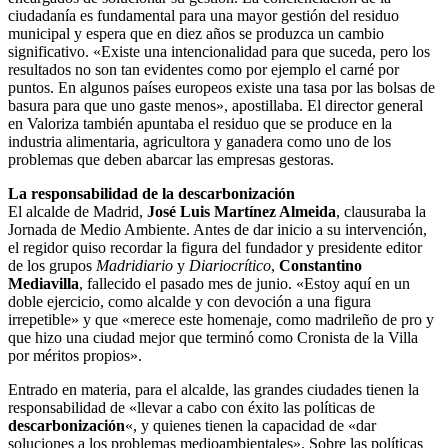
ciudadanía es fundamental para una mayor gestión del residuo
municipal y espera que en diez años se produzca un cambio
significativo. «Existe una intencionalidad para que suceda, pero los
resultados no son tan evidentes como por ejemplo el carné por
puntos. En algunos países europeos existe una tasa por las bolsas de
basura para que uno gaste menos», apostillaba. El director general
en Valoriza también apuntaba el residuo que se produce en la
industria alimentaria, agricultora y ganadera como uno de los
problemas que deben abarcar las empresas gestoras.
La responsabilidad de la descarbonización
El alcalde de Madrid,
José Luis Martínez Almeida
, clausuraba la
Jornada de Medio Ambiente. Antes de dar inicio a su intervención,
el regidor quiso recordar la figura del fundador y presidente editor
de los grupos
Madridiario
y
Diariocrítico
,
Constantino
Mediavilla
, fallecido el pasado mes de junio. «Estoy aquí en un
doble ejercicio, como alcalde y con devoción a una figura
irrepetible» y que «merece este homenaje, como madrileño de pro y
que hizo una ciudad mejor que terminó como Cronista de la Villa
por méritos propios».
Entrado en materia, para el alcalde, las grandes ciudades tienen la
responsabilidad de «llevar a cabo con éxito las políticas de
descarbonización
«, y quienes tienen la capacidad de «dar
soluciones a los problemas medioambientales». Sobre las políticas