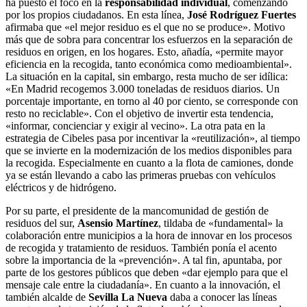
ha puesto el foco en la
responsabilidad individual
, comenzando
por los propios ciudadanos. En esta línea,
José Rodríguez Fuertes
afirmaba que «el mejor residuo es el que no se produce». Motivo
más que de sobra para concentrar los esfuerzos en la separación de
residuos en origen, en los hogares. Esto, añadía, «permite mayor
eficiencia en la recogida, tanto económica como medioambiental».
La situación en la capital, sin embargo, resta mucho de ser idílica:
«En Madrid recogemos 3.000 toneladas de residuos diarios. Un
porcentaje importante, en torno al 40 por ciento, se corresponde con
resto no reciclable». Con el objetivo de invertir esta tendencia,
«informar, concienciar y exigir al vecino». La otra pata en la
estrategia de Cibeles pasa por incentivar la «reutilización», al tiempo
que se invierte en la modernización de los medios disponibles para
la recogida. Especialmente en cuanto a la flota de camiones, donde
ya se están llevando a cabo las primeras pruebas con vehículos
eléctricos y de hidrógeno.
Por su parte, el presidente de la mancomunidad de gestión de
residuos del sur,
Asensio Martínez
, tildaba de «fundamental» la
colaboración entre municipios a la hora de innovar en los procesos
de recogida y tratamiento de residuos. También ponía el acento
sobre la importancia de la «prevención». A tal fin, apuntaba, por
parte de los gestores públicos que deben «dar ejemplo para que el
mensaje cale entre la ciudadanía». En cuanto a la innovación, el
también alcalde de
Sevilla La Nueva
daba a conocer las líneas