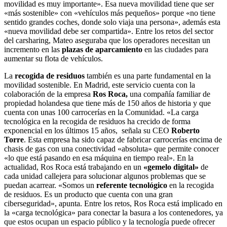
movilidad es muy importante». Esa nueva movilidad tiene que ser
«más sostenible» con «vehículos más pequeños» porque «no tiene
sentido grandes coches, donde solo viaja una persona», además esta
«nueva movilidad debe ser compartida». Entre los retos del sector
del carsharing, Mateo aseguraba que los operadores necesitan un
incremento en las
plazas de aparcamiento
en las ciudades para
aumentar su flota de vehículos.
La
recogida de residuos
también es una parte fundamental en la
movilidad sostenible. En Madrid, este servicio cuenta con la
colaboración de la empresa
Ros Roca,
una compañía familiar de
propiedad holandesa que tiene más de 150 años de historia y que
cuenta con unas 100 carrocerías en la Comunidad. «La carga
tecnológica en la recogida de residuos ha crecido de forma
exponencial en los últimos 15 años, señala su CEO
Roberto
Torre
. Esta empresa ha sido capaz de fabricar carrocerías encima de
chasis de gas con una conectividad «absoluta» que permite conocer
«lo que está pasando en esa máquina en tiempo real». En la
actualidad, Ros Roca está trabajando en un
«gemelo digital»
de
cada unidad callejera para solucionar algunos problemas que se
puedan acarrear. «Somos un
referente tecnológico
en la recogida
de residuos. Es un producto que cuenta con una gran
ciberseguridad», apunta. Entre los retos, Ros Roca está implicado en
la «carga tecnológica» para conectar la basura a los contenedores, ya
que estos ocupan un espacio público y la tecnología puede ofrecer