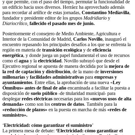
y que permite, con el paso del tiempo, permutar la funcionalidad de
un edificio hacia usos diversos. Herráez ha aprovechado además
para recordar al artífice de estas jornadas,
Constantino Mediavilla
,
fundador y presidente editor de los grupos
Madridiario
y
Diariocrítico,
fallecido el pasado mes de junio.
Posteriormente el consejero de Medio Ambiente, Agricultura e
Interior de la Comunidad de Madrid,
Carlos Novillo
, inauguró el
encuentro repasando los principales desafíos a los que se enfrenta la
región en materia de
transición ecológica
y de
eficiencia
energética
, y donde juega un papel fundamental el uso de recursos
como el
agua
y la
electricidad
. Novillo subrayó que desde el
Ejecutivo regional se apuesta de manera decidida por la
mejora de
la red de captación y distribución
, de la mano de
inversiones
millonarias
y
facilidades administrativas
para
empresas y
ayuntamientos
. Entre ellas, la aprobación de una nueva «
Ley
Ómnibus» antes de final de año
encaminada a facilitar la puesta a
disposición de
suelo público
-de titularidad municipal- para
desplegar
redes eléctricas
necesarias para los
«nuevos usos de alta
demanda»
como son los
centros de datos
. También para la
«reducción de plazos»
en la puesta en marcha de más
«redes de
suministro».
‘
Electricidad: cómo garantizar el suministro
’
La primera mesa de debate:
‘Electricidad: cómo garantizar el