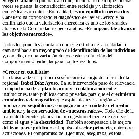
Sergio Caballero
puntualizaba que, al contrario de lo que muchas
veces se piensa, la contradicción entre reciclaje y valorización
energética es un mito: «En realidad,
es un equilibrio necesario
«.
Caballero ha corroborado el diagnóstico de Javier Cerezo y ha
confirmado que la valorización energética es uno de los grandes
atrasos de la Comunidad respecto a otras: «
Es impensable alcanzar
los objetivos marcados
«.
Todos los ponentes acordaron que este estudio de la ciudadanía
caminará hacia un mayor grado de
identificación de los individuos
y, con ello, de una variación de los costes en función del
comportamiento particular para con los residuos.
«Crecer en equilibrio»
La clausura de esta primera sesión corrió a cargo de la presidenta
regional,
Isabel Díaz Ayuso.
En su intervención puso de relevancia
la importancia de la
planificación
y la
colaboración
entre
instituciones, tanto públicas como privadas, para que el
crecimiento
económico y demográfico
que aspira alcanzar la región se
produzca en
«equilibrio»
, compaginando el
cuidado del medio
ambiente
y la
conservación de «nuestras raíces»
. Todo ello de la
mano de diferentes planes para una gestión eficiente de recursos
como el
agua
y la
electricidad
. También acompasado a la mejora
del
transporte público
o el impulso al
sector primario
, entre otras
actuaciones. El compromiso del Ejecutivo, aseguraba, es total.