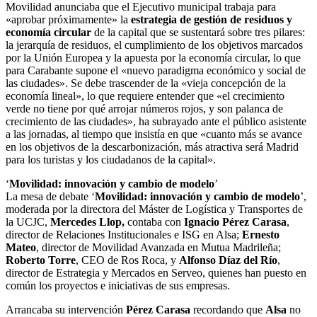
Movilidad anunciaba que el Ejecutivo municipal trabaja para
«aprobar próximamente» la
estrategia de gestión de residuos y
economía circular
de la capital que se sustentará sobre tres pilares:
la jerarquía de residuos, el cumplimiento de los objetivos marcados
por la Unión Europea y la apuesta por la economía circular, lo que
para Carabante supone el «nuevo paradigma económico y social de
las ciudades». Se debe trascender de la «vieja concepción de la
economía lineal», lo que requiere entender que «el crecimiento
verde no tiene por qué arrojar números rojos, y son palanca de
crecimiento de las ciudades», ha subrayado ante el público asistente
a las jornadas, al tiempo que insistía en que «cuanto más se avance
en los objetivos de la descarbonización, más atractiva será Madrid
para los turistas y los ciudadanos de la capital».
‘
Movilidad: innovación y cambio de modelo
’
La mesa de debate ‘
Movilidad: innovación y cambio de modelo
’,
moderada por la directora del Máster de Logística y Transportes de
la UCJC,
Mercedes Llop,
contaba con
Ignacio Pérez Carasa
,
director de Relaciones Institucionales e ISG en Alsa;
Ernesto
Mateo
, director de Movilidad Avanzada en Mutua Madrileña;
Roberto Torre
, CEO de Ros Roca, y
Alfonso Díaz del Río
,
director de Estrategia y Mercados en Serveo, quienes han puesto en
común los proyectos e iniciativas de sus empresas.
Arrancaba su intervención
Pérez Carasa
recordando que
Alsa
no