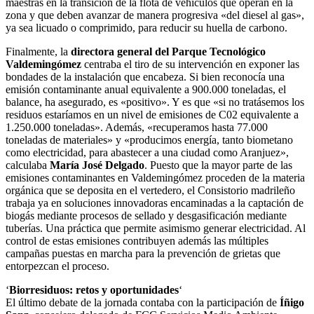
maestras en la transición de la flota de vehículos que operan en la
zona y que deben avanzar de manera progresiva «del diesel al gas»,
ya sea licuado o comprimido, para reducir su huella de carbono.
Finalmente, la
directora general del Parque Tecnológico
Valdemingómez
centraba el tiro de su intervención en exponer las
bondades de la instalación que encabeza. Si bien reconocía una
emisión contaminante anual equivalente a 900.000 toneladas, el
balance, ha asegurado, es «positivo». Y es que «si no tratásemos los
residuos estaríamos en un nivel de emisiones de C02 equivalente a
1.250.000 toneladas». Además, «recuperamos hasta 77.000
toneladas de materiales» y «producimos energía, tanto biometano
como electricidad, para abastecer a una ciudad como Aranjuez»,
calculaba
María José Delgado
. Puesto que la mayor parte de las
emisiones contaminantes en Valdemingómez proceden de la materia
orgánica que se deposita en el vertedero, el Consistorio madrileño
trabaja ya en soluciones innovadoras encaminadas a la captación de
biogás mediante procesos de sellado y desgasificación mediante
tuberías. Una práctica que permite asimismo generar electricidad. Al
control de estas emisiones contribuyen además las múltiples
campañas puestas en marcha para la prevención de grietas que
entorpezcan el proceso.
‘
Biorresiduos: retos y oportunidades
‘
El último debate de la jornada contaba con la participación de
Íñigo