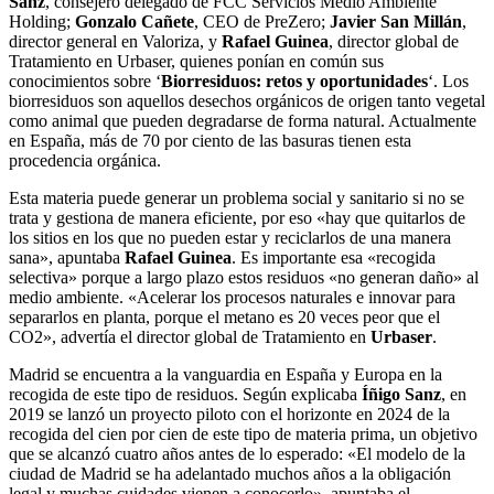
Sanz
, consejero delegado de FCC Servicios Medio Ambiente
Holding;
Gonzalo Cañete
, CEO de PreZero;
Javier San Millán
,
director general en Valoriza, y
Rafael Guinea
, director global de
Tratamiento en Urbaser, quienes ponían en común sus
conocimientos sobre ‘
Biorresiduos: retos y oportunidades
‘. Los
biorresiduos son aquellos desechos orgánicos de origen tanto vegetal
como animal que pueden degradarse de forma natural. Actualmente
en España, más de 70 por ciento de las basuras tienen esta
procedencia orgánica.
Esta materia puede generar un problema social y sanitario si no se
trata y gestiona de manera eficiente, por eso «hay que quitarlos de
los sitios en los que no pueden estar y reciclarlos de una manera
sana», apuntaba
Rafael Guinea
. Es importante esa «recogida
selectiva» porque a largo plazo estos residuos «no generan daño» al
medio ambiente. «Acelerar los procesos naturales e innovar para
separarlos en planta, porque el metano es 20 veces peor que el
CO2», advertía el director global de Tratamiento en
Urbaser
.
Madrid se encuentra a la vanguardia en España y Europa en la
recogida de este tipo de residuos. Según explicaba
Íñigo Sanz
, en
2019 se lanzó un proyecto piloto con el horizonte en 2024 de la
recogida del cien por cien de este tipo de materia prima, un objetivo
que se alcanzó cuatro años antes de lo esperado: «El modelo de la
ciudad de Madrid se ha adelantado muchos años a la obligación
legal y muchas cuidades vienen a conocerlo», apuntaba el