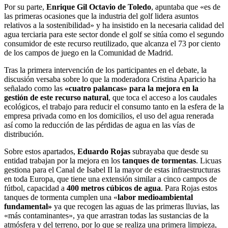
Por su parte,
Enrique Gil Octavio de Toledo
, apuntaba que «es de
las primeras ocasiones que la industria del golf lidera asuntos
relativos a la sostenibilidad» y ha insistido en la necesaria calidad del
agua terciaria para este sector donde el golf se sitúa como el segundo
consumidor de este recurso reutilizado, que alcanza el 73 por ciento
de los campos de juego en la Comunidad de Madrid.
Tras la primera intervención de los participantes en el debate, la
discusión versaba sobre lo que la moderadora Cristina Aparicio ha
señalado como las
«cuatro palancas» para la mejora en la
gestión de este recurso natural
, que toca el acceso a los caudales
ecológicos, el trabajo para reducir el consumo tanto en la esfera de la
empresa privada como en los domicilios, el uso del agua renerada
así como la reducción de las pérdidas de agua en las vías de
distribución.
Sobre estos apartados,
Eduardo Rojas
subrayaba que desde su
entidad trabajan por la mejora en los
tanques de tormentas
. Licuas
gestiona para el Canal de Isabel II la mayor de estas infraestructuras
en toda Europa, que tiene una extensión similar a cinco campos de
fútbol, capacidad a
400 metros cúbicos de agua
. Para Rojas estos
tanques de tormenta cumplen una «
labor medioambiental
fundamental»
ya que recogen las aguas de las primeras lluvias, las
«más contaminantes», ya que arrastran todas las sustancias de la
atmósfera y del terreno, por lo que se realiza una primera limpieza,