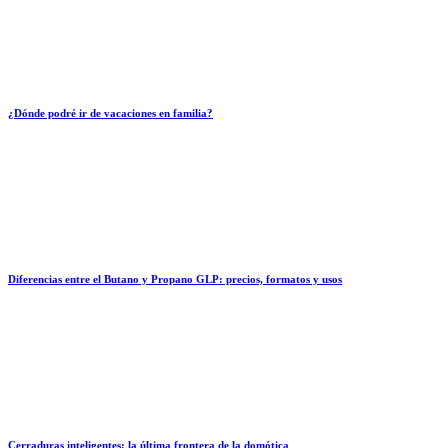
¿Dónde podré ir de vacaciones en familia?
Diferencias entre el Butano y Propano GLP: precios, formatos y usos
Cerraduras inteligentes: la última frontera de la domótica