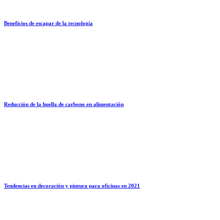
Beneficios de escapar de la tecnología
Reducción de la huella de carbono en alimentación
Tendencias en decoración y pintura para oficinas en 2021