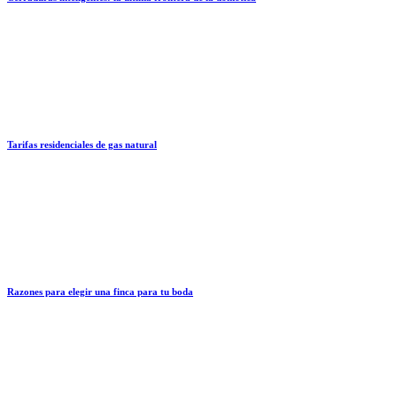
Tarifas residenciales de gas natural
Razones para elegir una finca para tu boda