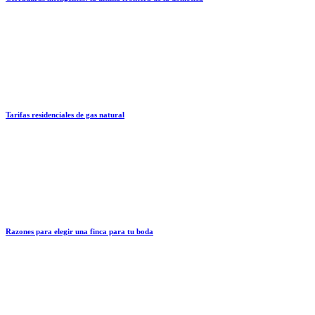
Tarifas residenciales de gas natural
Razones para elegir una finca para tu boda