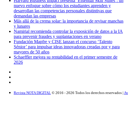
Harvard Business Impact presenta ‘Essential Skill Suites’: un
nuevo enfoque sobre cómo los estudiantes aprenden y
desarrollan las competencias personales distintivas que
demandan las empresas
Más allá de la crema solar: la importancia de revisar manchas
y lunares
Namirial recomienda controlar la exposición de datos a la IA
para prevenir fraudes y suplantaciones en verano
Fundación Mapfre y CISE lanzan el concurso ‘Talento
Sénior’ para impulsar ideas innovadoras creadas por y para
mayores de 50 años
Schaeffler mejora su rentabilidad en el primer semestre de
2026
Revista NOTA DIGITAL
© 2016 -
2026
Todos los derechos reservados |
Av