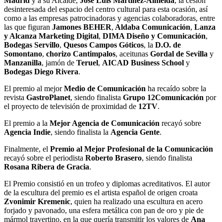
Madrid
y a su Alcalde,
Jos
é
Luis Mart
ínez-Almeida
, la cesión
desinteresada del espacio del centro cultural para esta ocasión, así
como a las empresas patrocinadoras y agencias colaboradoras, entre
las que figuran
Jamones BEHER
,
Aldaba Comunicació
n
,
Lanza
y Alcanza Marketing Digital
,
DIMA Dise
ño y Comunicació
n
,
Bodegas Servillo
,
Quesos Campos Góticos
, la
D.O. de
Somontano
,
chorizo Cantimpalos
, aceitunas
Gordal de Sevilla
y
Manzanilla
, jamón de
Teruel
,
AICAD Business School
y
Bodegas Diego Rivera
.
El premio al mejor
Medio de Comunicació
n
ha recaído sobre la
revista
GastroPlanet
, siendo finalista
Grupo 12Comunicació
n
por
el proyecto de televisión de proximidad de
12TV
.
El premio a la
Mejor Agencia de Comunicació
n
recayó sobre
Agencia Indie
, siendo finalista la
Agencia Gente
.
Finalmente, el
Premio al Mejor Profesional de la Comunicació
n
recayó sobre el periodista
Roberto Brasero
, siendo finalista
Rosana Ribera de Gracia
.
El Premio consistió en un trofeo y diplomas acreditativos. El autor
de la escultura del premio es el artista español de origen croata
Zvonimir Kremenic
, quien ha realizado una escultura en acero
forjado y pavonado, una esfera metálica con pan de oro y pie de
mármol travertino, en la que quería transmitir los valores de
Ana