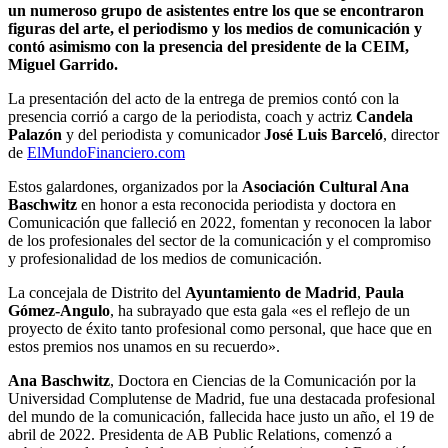
un numeroso grupo de asistentes entre los que se encontraron
figuras del arte, el periodismo y los medios de comunicación y
contó asimismo con la presencia del presidente de la CEIM,
Miguel Garrido.
La presentación del acto de la entrega de premios contó con la
presencia corrió a cargo de la periodista, coach y actriz
Candela
Palaz
ó
n
y del periodista y comunicador
Jos
é
Luis Barceló
, director
de
ElMundoFinanciero.com
Estos galardones, organizados por la
Asociació
n Cultural Ana
Baschwitz
en honor a esta reconocida periodista y doctora en
Comunicación que falleció en 2022, fomentan y reconocen la labor
de los profesionales del sector de la comunicación y el compromiso
y profesionalidad de los medios de comunicación.
La concejala de Distrito del
Ayuntamiento de Madrid
,
Paula
G
ó
mez-Angulo
, ha subrayado que esta gala «es el reflejo de un
proyecto de éxito tanto profesional como personal, que hace que en
estos premios nos unamos en su recuerdo».
Ana Baschwitz
, Doctora en Ciencias de la Comunicación por la
Universidad Complutense de Madrid, fue una destacada profesional
del mundo de la comunicación, fallecida hace justo un año, el 19 de
abril de 2022. Presidenta de AB Public Relations, comenzó a