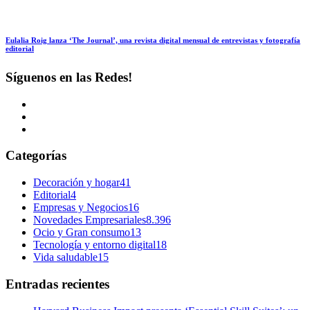
Eulalia Roig lanza ‘The Journal’, una revista digital mensual de entrevistas y fotografía
editorial
Síguenos en las Redes!
Categorías
Decoración y hogar
41
Editorial
4
Empresas y Negocios
16
Novedades Empresariales
8.396
Ocio y Gran consumo
13
Tecnología y entorno digital
18
Vida saludable
15
Entradas recientes