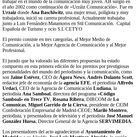
trabajar en el mundo de la comunicación muy joven. AB surgió en
el año 2002 como continuación de «Urzáiz Comunicación». Fue en
Urzaiz
donde
Ana Baschiwitz
, una mujer tenaz, políglota y muy
trabajadora, inició su carrera profesional. Actualmente trabajaba
junto a Luis Fernández-Matamoros en Stil Comunicación. Capital
Española de Turismo y ocio S.L CETYO
El premio consiste en tres categorías, al Mejor Medio de
Comunicación, a la Mejor Agencia de Comunicación y al Mejor
Profesional.
El jurado que ha valorado las diferentes propuestas ha estado
compuesto en esta primera edición de los premios por prestigiosas
personalidades del mundo del periodismo y la comunicación, como
son
Jaime Est
é
vez
, CEO de
Ágora News
,
Andr
é
s Dulanto Scott
,
redactor jefe de economía de la
agencia EFE
, el periodista
Alfredo
Urdaci
, CEO de la Agencia de Comunicación
Ludiana
, la
periodista
Ana Samboal
, directora del programa
«
C
ó
digo
Samboal»
en Trece TV
,
Rosana Ribera
, DIRCOM de
Lo
Comunicas
,
Miguel Garrido de la Cierva
, presidente de CEIM
Confederación Empresarial de Madrid-CEOE;
Mariló Montero
,
periodista, y presentadora de televisión y el periodista
Jos
é
Manuel
Gonz
á
lez Huesa
, Director General de la Agencia
SERVIMEDIA
.
Los presentadores del acto agradecieron al
Ayuntamiento de