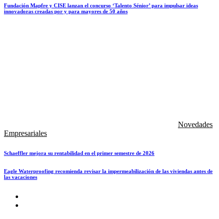
Fundación Mapfre y CISE lanzan el concurso ‘Talento Sénior’ para impulsar ideas
innovadoras creadas por y para mayores de 50 años
Novedades
Empresariales
Schaeffler mejora su rentabilidad en el primer semestre de 2026
Eagle Waterproofing recomienda revisar la impermeabilización de las viviendas antes de
las vacaciones