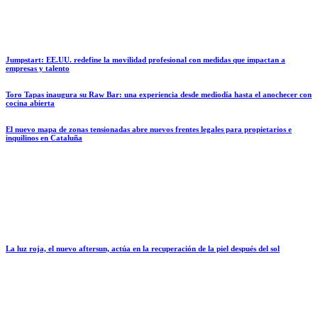
Jumpstart: EE.UU. redefine la movilidad profesional con medidas que impactan a
empresas y talento
Toro Tapas inaugura su Raw Bar: una experiencia desde mediodía hasta el anochecer con
cocina abierta
El nuevo mapa de zonas tensionadas abre nuevos frentes legales para propietarios e
inquilinos en Cataluña
La luz roja, el nuevo aftersun, actúa en la recuperación de la piel después del sol