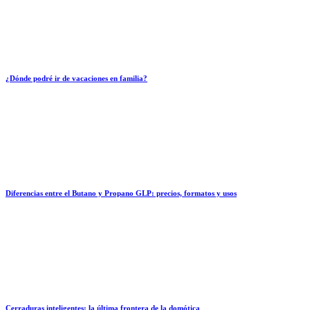
¿Dónde podré ir de vacaciones en familia?
Diferencias entre el Butano y Propano GLP: precios, formatos y usos
Cerraduras inteligentes: la última frontera de la domótica