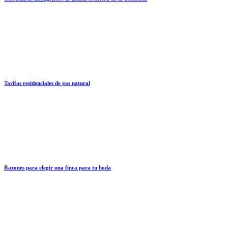
Tarifas residenciales de gas natural
Razones para elegir una finca para tu boda