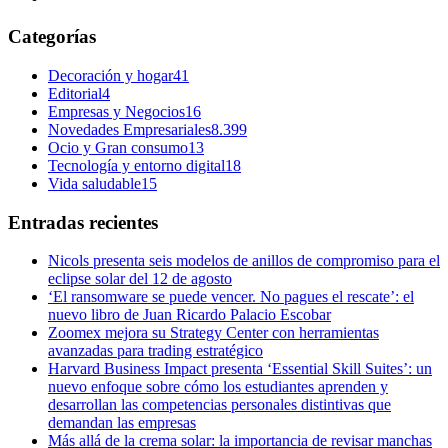
Categorías
Decoración y hogar
41
Editorial
4
Empresas y Negocios
16
Novedades Empresariales
8.399
Ocio y Gran consumo
13
Tecnología y entorno digital
18
Vida saludable
15
Entradas recientes
Nicols presenta seis modelos de anillos de compromiso para el
eclipse solar del 12 de agosto
‘El ransomware se puede vencer. No pagues el rescate’: el
nuevo libro de Juan Ricardo Palacio Escobar
Zoomex mejora su Strategy Center con herramientas
avanzadas para trading estratégico
Harvard Business Impact presenta ‘Essential Skill Suites’: un
nuevo enfoque sobre cómo los estudiantes aprenden y
desarrollan las competencias personales distintivas que
demandan las empresas
Más allá de la crema solar: la importancia de revisar manchas