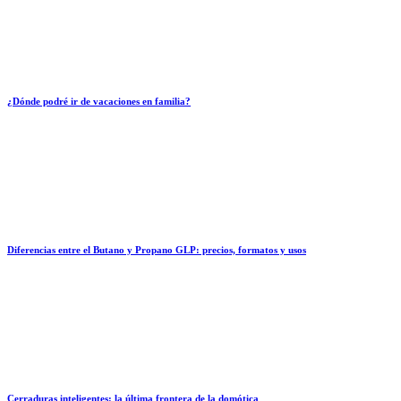
¿Dónde podré ir de vacaciones en familia?
Diferencias entre el Butano y Propano GLP: precios, formatos y usos
Cerraduras inteligentes: la última frontera de la domótica