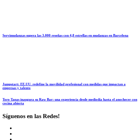
Servimudanzas supera las 3.000 reseñas con 4,8 estrellas en mudanzas en Barcelona
Jumpstart: EE.UU. redefine la movilidad profesional con medidas que impactan a
empresas y talento
Toro Tapas inaugura su Raw Bar: una experiencia desde mediodía hasta el anochecer con
cocina abierta
Síguenos en las Redes!