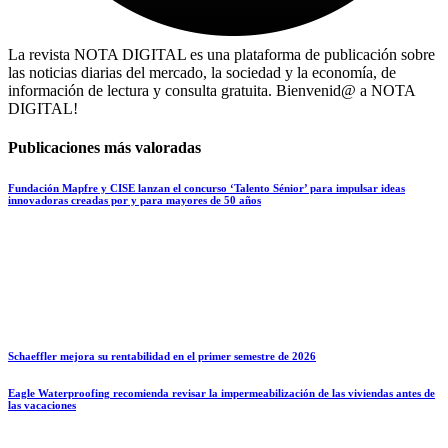
La revista NOTA DIGITAL es una plataforma de publicación sobre
las noticias diarias del mercado, la sociedad y la economía, de
información de lectura y consulta gratuita. Bienvenid@ a NOTA
DIGITAL!
Publicaciones más valoradas
Fundación Mapfre y CISE lanzan el concurso ‘Talento Sénior’ para impulsar ideas
innovadoras creadas por y para mayores de 50 años
Schaeffler mejora su rentabilidad en el primer semestre de 2026
Eagle Waterproofing recomienda revisar la impermeabilización de las viviendas antes de
las vacaciones