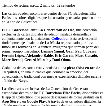
Tiempo de lectura aprox: 2 minutos, 52 segundos
Las cartas pueden encontrarse dentro de los FC Barcelona Elite
Packs, los sobres digitales que los usuarios y usuarias pueden abrir
en la app de Collectibol
El
FC Barcelona
lanza
La Generación de Oro
, una colección
exclusiva de cartas digitales de edición limitada desarrollada
conjuntamente con la plataforma
Collectibol
. Esta serie especial
rinde homenaje al talento de
La Masia
representado por diez
futbolistas formados en la cantera azulgrana que forman parte del
primer equipo masculino:
Lamine Yamal, Gavi, Pau Cubarsí,
Fermín López, Alejandro Balde, Eric García, Marc Casadó,
Marc Bernal, Gerard Martín y Dani Olmo.
Cada una de las cartas está vinculada a una
pieza física en oro de
18 quilates
, en una iniciativa que combina la emoción del
coleccionismo tradicional con nuevas experiencias digitales para la
afición del Barça.
Las diez cartas exclusivas de La Generación de Oro están
escondidas dentro de los
FC Barcelona Elite Packs
, disponibles en
la app de Collectibol, que puede descargarse de forma gratuita en la
App Store
y en
Google Play
. A través de estos sobres digitales, la
afición puede participar en la búsqueda de diez piezas únicas