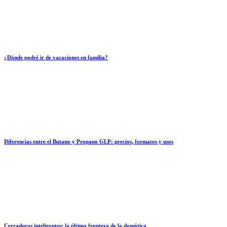
¿Dónde podré ir de vacaciones en familia?
Diferencias entre el Butano y Propano GLP: precios, formatos y usos
Cerraduras inteligentes: la última frontera de la domótica