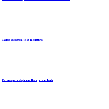
Tarifas residenciales de gas natural
Razones para elegir una finca para tu boda