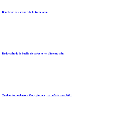
Beneficios de escapar de la tecnología
Reducción de la huella de carbono en alimentación
Tendencias en decoración y pintura para oficinas en 2021