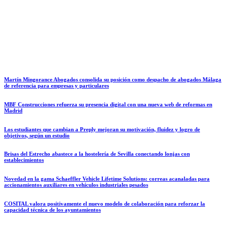
Martín Mingorance Abogados consolida su posición como despacho de abogados Málaga
de referencia para empresas y particulares
MBF Construcciones refuerza su presencia digital con una nueva web de reformas en
Madrid
Los estudiantes que cambian a Preply mejoran su motivación, fluidez y logro de
objetivos, según un estudio
Brisas del Estrecho abastece a la hostelería de Sevilla conectando lonjas con
establecimientos
Novedad en la gama Schaeffler Vehicle Lifetime Solutions: correas acanaladas para
accionamientos auxiliares en vehículos industriales pesados
COSITAL valora positivamente el nuevo modelo de colaboración para reforzar la
capacidad técnica de los ayuntamientos