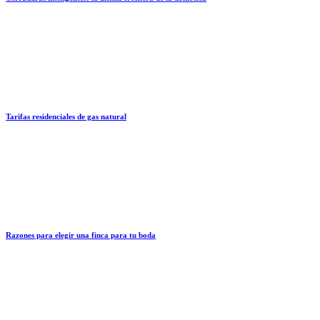
Tarifas residenciales de gas natural
Razones para elegir una finca para tu boda