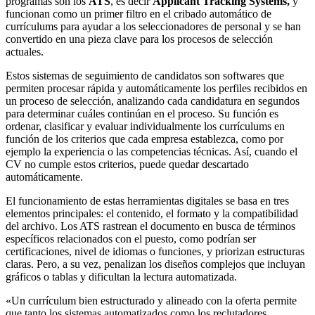
programas son los
ATS
, es decir
Applicant Tracking Systems,
y
funcionan como un primer filtro en el cribado automático de
currículums para ayudar a los seleccionadores de personal y se han
convertido en una pieza clave para los procesos de selección
actuales.
Estos sistemas de seguimiento de candidatos son softwares que
permiten procesar rápida y automáticamente los perfiles recibidos en
un proceso de selección, analizando cada candidatura en segundos
para determinar cuáles continúan en el proceso. Su función es
ordenar, clasificar y evaluar individualmente los currículums en
función de los criterios que cada empresa establezca, como por
ejemplo la experiencia o las competencias técnicas. Así, cuando el
CV no cumple estos criterios, puede quedar descartado
automáticamente.
El funcionamiento de estas herramientas digitales se basa en tres
elementos principales: el contenido, el formato y la compatibilidad
del archivo. Los ATS rastrean el documento en busca de términos
específicos relacionados con el puesto, como podrían ser
certificaciones, nivel de idiomas o funciones, y priorizan estructuras
claras. Pero, a su vez, penalizan los diseños complejos que incluyan
gráficos o tablas y dificultan la lectura automatizada.
«Un currículum bien estructurado y alineado con la oferta permite
que tanto los sistemas automatizados como los reclutadores