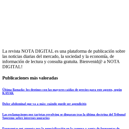
La revista NOTA DIGITAL es una plataforma de publicación sobre
las noticias diarias del mercado, la sociedad y la economía, de
información de lectura y consulta gratuita. Bienvenid@ a NOTA
DIGITAL!
Publicaciones más valoradas
Última llamada: los destinos con las mayores caídas de precios para este agosto, según
KAYAK
Dolor abdominal que va a más: cuándo puede ser apendicitis
Las reclamaciones por tarjetas revolving se disparan tras la última doctrina del Tribunal
Supremo sobre intereses usurarios
Furgonetas.net apuesta por la especialización en la compra y venta de furgonetas de