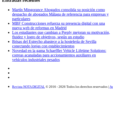
Entradas recientes
Martín Mingorance Abogados consolida su posición como
despacho de abogados Málaga de referencia para empresas y
particulares
MBF Construcciones refuerza su presencia digital con una
nueva web de reformas en Madrid
Los estudiantes que cambian a Preply mejoran su motivación,
fluidez y logro de objetivos, según un estudio
Brisas del Estrecho abastece a la hostelería de Sevilla
conectando lonjas con establecimientos
Novedad en la gama Schaeffler Vehicle Lifetime Solutions:
correas acanaladas para accionamientos auxiliares en
vehículos industriales pesados
Revista NOTA DIGITAL
© 2016 -
2026
Todos los derechos reservados |
Av