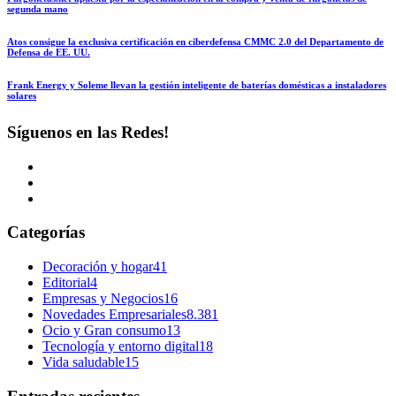
segunda mano
Atos consigue la exclusiva certificación en ciberdefensa CMMC 2.0 del Departamento de
Defensa de EE. UU.
Frank Energy y Soleme llevan la gestión inteligente de baterías domésticas a instaladores
solares
Síguenos en las Redes!
Categorías
Decoración y hogar
41
Editorial
4
Empresas y Negocios
16
Novedades Empresariales
8.381
Ocio y Gran consumo
13
Tecnología y entorno digital
18
Vida saludable
15