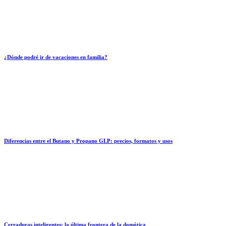
¿Dónde podré ir de vacaciones en familia?
Diferencias entre el Butano y Propano GLP: precios, formatos y usos
Cerraduras inteligentes: la última frontera de la domótica