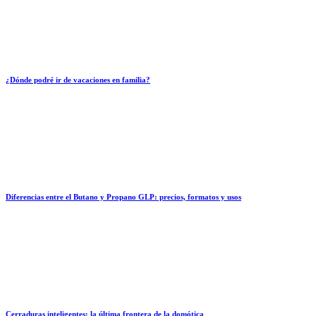
¿Dónde podré ir de vacaciones en familia?
Diferencias entre el Butano y Propano GLP: precios, formatos y usos
Cerraduras inteligentes: la última frontera de la domótica