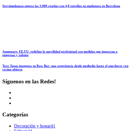
Servimudanzas supera las 3.000 reseñas con 4,8 estrellas en mudanzas en Barcelona
Jumpstart: EE.UU. redefine la movilidad profesional con medidas que impactan a
empresas y talento
Toro Tapas inaugura su Raw Bar: una experiencia desde mediodía hasta el anochecer con
cocina abierta
Síguenos en las Redes!
Categorías
Decoración y hogar
41