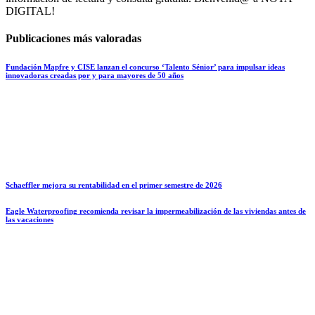
DIGITAL!
Publicaciones más valoradas
Fundación Mapfre y CISE lanzan el concurso ‘Talento Sénior’ para impulsar ideas
innovadoras creadas por y para mayores de 50 años
Schaeffler mejora su rentabilidad en el primer semestre de 2026
Eagle Waterproofing recomienda revisar la impermeabilización de las viviendas antes de
las vacaciones