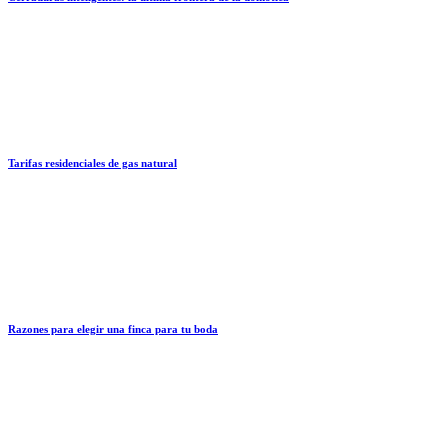
Tarifas residenciales de gas natural
Razones para elegir una finca para tu boda