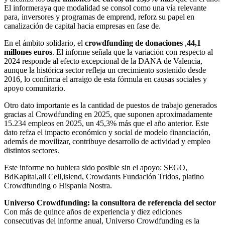
El informeraya que modalidad se consol como una vía relevante
para, inversores y programas de emprend, reforz su papel en
canalización de capital hacia empresas en fase de.
En el ámbito solidario, el
crowdfunding de donaciones
,
44,1
millones euros
. El informe señala que la variación con respecto al
2024 responde al efecto excepcional de la DANA de Valencia,
aunque la histórica sector refleja un crecimiento sostenido desde
2016, lo confirma el arraigo de esta fórmula en causas sociales y
apoyo comunitario.
Otro dato importante es la cantidad de puestos de trabajo generados
gracias al Crowdfunding en 2025, que suponen aproximadamente
15.234 empleos en 2025, un 45,3% más que el año anterior. Este
dato refza el impacto económico y social de modelo financiación,
además de movilizar, contribuye desarrollo de actividad y empleo
distintos sectores.
Este informe no hubiera sido posible sin el apoyo: SEGO,
BdKapital,all Cell,islend, Crowdants Fundación Tridos, platino
Crowdfunding o Hispania Nostra.
Universo Crowdfunding: la consultora de referencia del sector
Con más de quince años de experiencia y diez ediciones
consecutivas del informe anual, Universo Crowdfunding es la