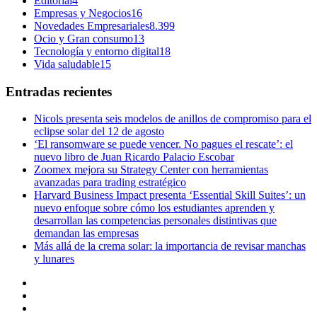
Editorial
4
Empresas y Negocios
16
Novedades Empresariales
8.399
Ocio y Gran consumo
13
Tecnología y entorno digital
18
Vida saludable
15
Entradas recientes
Nicols presenta seis modelos de anillos de compromiso para el
eclipse solar del 12 de agosto
‘El ransomware se puede vencer. No pagues el rescate’: el
nuevo libro de Juan Ricardo Palacio Escobar
Zoomex mejora su Strategy Center con herramientas
avanzadas para trading estratégico
Harvard Business Impact presenta ‘Essential Skill Suites’: un
nuevo enfoque sobre cómo los estudiantes aprenden y
desarrollan las competencias personales distintivas que
demandan las empresas
Más allá de la crema solar: la importancia de revisar manchas
y lunares