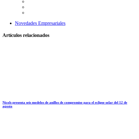
Novedades Empresariales
Artículos relacionados
Nicols presenta seis modelos de anillos de compromiso para el eclipse solar del 12 de
agosto