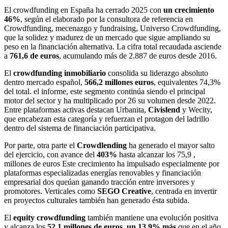
El crowdfunding en España ha cerrado 2025 con
un crecimiento
46%
, según el elaborado por la consultora de referencia en
Crowdfunding, mecenazgo y fundraising, Universo Crowdfunding,
que la solidez y madurez de un mercado que sigue ampliando su
peso en la financiación alternativa. La cifra total recaudada asciende
a
761,6 de euros
, acumulando más de 2.887 de euros desde 2016.
El
crowdfunding inmobiliario
consolida su liderazgo absoluto
dentro mercado español,
566,2 millones euros
, equivalentes 74,3%
del total. el informe, este segmento continúa siendo el principal
motor del sector y ha multiplicado por 26 su volumen desde 2022.
Entre plataformas activas destacan Urbanita,
Civislend
y Wecity,
que encabezan esta categoría y refuerzan el protagon del ladrillo
dentro del sistema de financiación participativa.
Por parte, otra parte el
Crowdlending
ha generado el mayor salto
del ejercicio, con avance del
403%
hasta alcanzar los 75,9 ,
millones de euros Este crecimiento ha impulsado especialmente por
plataformas especializadas energías renovables y financiación
empresarial dos queúan ganando tracción entre inversores y
promotores. Verticales como
SEGO Creative
, centrada en invertir
en proyectos culturales también han generado ésta subida.
El
equity crowdfunding
también mantiene una evolución positiva
y alcanza los
52,1 millones de euros, un 13,9% más
que en el año.